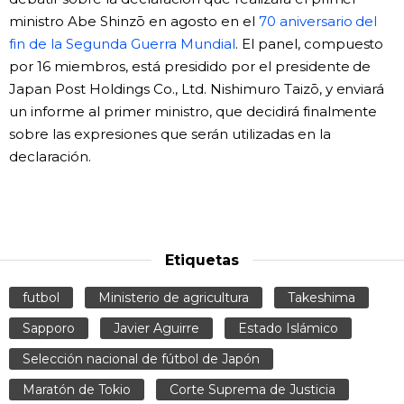
ministro Abe Shinzō en agosto en el
70 aniversario del
fin de la Segunda Guerra Mundial
. El panel, compuesto
por 16 miembros, está presidido por el presidente de
Japan Post Holdings Co., Ltd. Nishimuro Taizō, y enviará
un informe al primer ministro, que decidirá finalmente
sobre las expresiones que serán utilizadas en la
declaración.
Etiquetas
futbol
Ministerio de agricultura
Takeshima
Sapporo
Javier Aguirre
Estado Islámico
Selección nacional de fútbol de Japón
Maratón de Tokio
Corte Suprema de Justicia