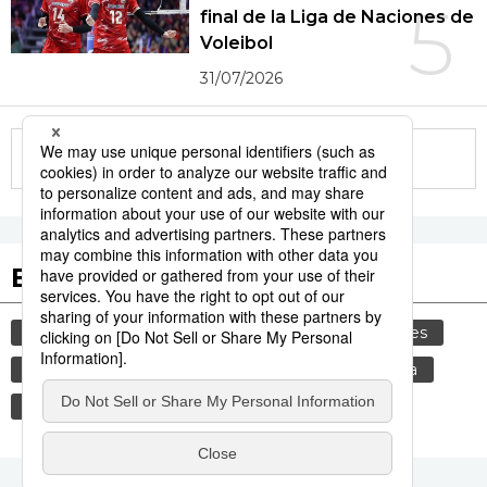
5
final de la Liga de Naciones de
Voleibol
31/07/2026
More in this series
Etiquetas destacadas
cultura
gastronomía
comida
modales
gastronomía japonesa
alimentos
cortesía
vida
costumbres
genkan