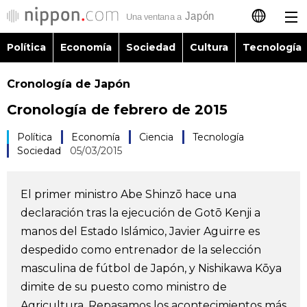
Política
Economía
Sociedad
Cultura
Tecnología
日本語
Cronología de Japón
English
Cronología de febrero de 2015
简体字
Política
Política
Economía
Ciencia
Tecnología
Sociedad
05/03/2015
繁體字
Economía
Français
El primer ministro Abe Shinzō hace una
Sociedad
declaración tras la ejecución de Gotō Kenji a
العربية
manos del Estado Islámico, Javier Aguirre es
Cultura
despedido como entrenador de la selección
Русский
masculina de fútbol de Japón, y Nishikawa Kōya
dimite de su puesto como ministro de
Tecnología
Agricultura. Repasamos los acontecimientos más