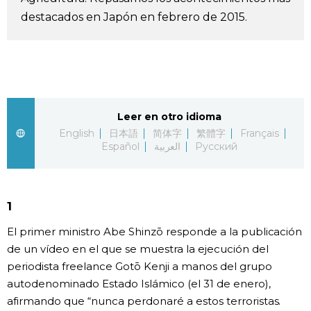
destacados en Japón en febrero de 2015.
Vida
Guía de Japón
Vídeos e imágenes
Leer en otro idioma
English
日本語
简体字
繁體字
Français
En profundidad
Español
العربية
Русский
Más
1
Noticias
official SNS
El primer ministro Abe Shinzō responde a la publicación
de un vídeo en el que se muestra la ejecución del
Datos de Japón
periodista freelance Gotō Kenji a manos del grupo
autodenominado Estado Islámico (el 31 de enero),
Fragmentos de Japón
afirmando que “nunca perdonaré a estos terroristas.