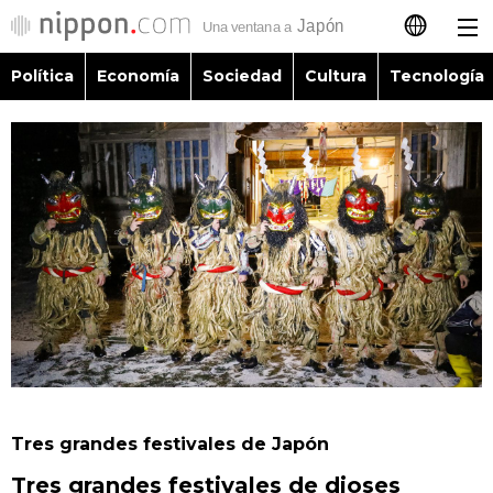
Política
Economía
Sociedad
Cultura
Tecnología
日本語
English
简体字
Política
繁體字
Economía
Français
Sociedad
العربية
Cultura
Русский
Tres grandes festivales de Japón
Tecnología
Tres grandes festivales de dioses