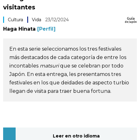
visitantes
Vida
Guía
Cultura
Vida
23/12/2024
de Japón
Guía de Japón
Haga Hinata
[Perfil]
Vídeos e imágenes
En esta serie seleccionamos los tres festivales
más destacados de cada categoría de entre los
En profundidad
incontables
matsuri
que se celebran por todo
Japón. En esta entrega, les presentamos tres
Más
festivales en los que deidades de aspecto turbio
llegan de visita para traer buena fortuna.
Noticias
official SNS
Datos de Japón
Fragmentos de Japón
Leer en otro idioma