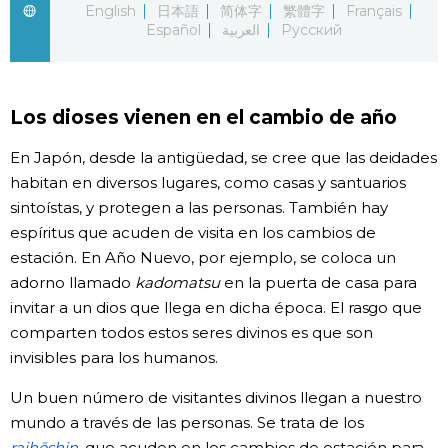
English
日本語
简体字
繁體字
Français
Español
العربية
Русский
Gente
Blog
Los dioses vienen en el cambio de año
Tokio
En Japón, desde la antigüedad, se cree que las deidades
habitan en diversos lugares, como casas y santuarios
Avisos
sintoístas, y protegen a las personas. También hay
espíritus que acuden de visita en los cambios de
estación. En Año Nuevo, por ejemplo, se coloca un
adorno llamado
kadomatsu
en la puerta de casa para
invitar a un dios que llega en dicha época. El rasgo que
comparten todos estos seres divinos es que son
invisibles para los humanos.
Un buen número de visitantes divinos llegan a nuestro
mundo a través de las personas. Se trata de los
raihōshin
, que acuden en los cambios de estación para