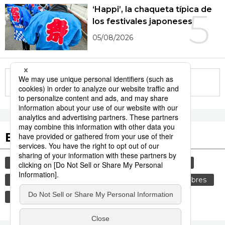
‘Happi’, la chaqueta típica de
5
los festivales japoneses
05/08/2026
More in this series
Etiquetas destacadas
cultura
vida
gastronomía
sociedad
comida
cortesía
tradiciones
costumbres
política
genkan