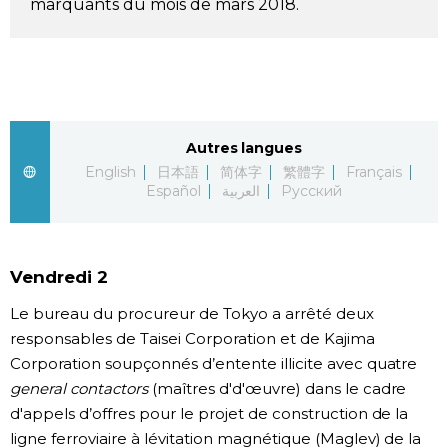
marquants du mois de mars 2018.
Société
Culture
Gastronomie
Autres langues
English
日本語
简体字
繁體字
Français
Español
العربية
Русский
Le japonais
En plus
Vendredi 2
Données
Le bureau du procureur de Tokyo a arrêté deux
official SNS
responsables de Taisei Corporation et de Kajima
Corporation soupçonnés d’entente illicite avec quatre
Séries
general contactors
(maîtres d'd'œuvre) dans le cadre
d'appels d’offres pour le projet de construction de la
Personnages
ligne ferroviaire à lévitation magnétique (Maglev) de la