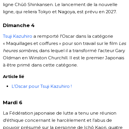
ligne Chûô Shinkansen. Le lancement de la nouvelle
Chroniques
ligne, qui reliera Tokyo et Nagoya, est prévu en 2027.
Dimanche 4
Images
Tsuji Kazuhiro
a remporté l'Oscar dans la catégorie
« Maquillages et coiffures » pour son travail sur le film
Les
Vidéos
heures sombres
, dans lequel il a transformé l’acteur Gary
Oldman en Winston Churchill. Il est le premier Japonais
Tokyo
à être primé dans cette catégorie.
Article lié
L’Oscar pour Tsuji Kazuhiro !
Mardi 6
La Fédération japonaise de lutte a tenu une réunion
d'éthique concernant le harcèlement et l’abus de
pouvoir présumé sur la personne de Ichô Kaori, quatre