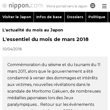
Visiter le Japon
Infos de base
Dossiers
Politique
日本語
L’actualité du mois au Japon
English
L'essentiel du mois de mars 2018
简体字
Visiter le Japon
10/04/2018
繁體字
Infos de base
Commémoration du séisme et du tsunami du 11
Español
mars 2011, alors que le gouvernement a été
Dossiers
condamné à verser des dommages et intérêts
العربية
aux victimes, nouvelles révélations dans le
Politique
scandale de Moritomo Gakuen, de nombreuses
Русский
médailles japonaises lors des Jeux
Économie
paralympiques… Retour sur les événements