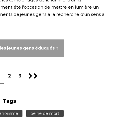
lement été l’occasion de mettre en lumière un
iments de jeunes gens à la recherche d’un sens à
des jeunes gens éduqués ?
2
3
Tags
errorisme
peine de mort