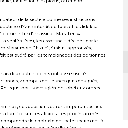
helle, fabrication d’explosifs, ou encore
fondateur de la secte a donné ses instructions
trine d’Aum interdit de tuer, et les fidèles,
 commettre d’assassinat. Mais il en va
a vérité ». Ainsi, les assassinats décidés par le
nom Matsumoto Chizuo), étaient approuvés,
ait est avéré par les témoignages des personnes
 mais deux autres points ont aussi suscité
ersonnes, y compris des jeunes gens éduqués,
? Pourquoi ont-ils aveuglément obéi aux ordres
criminels, ces questions étaient importantes aux
 la lumière sur ces affaires. Les procès animés
e comprendre le contexte des actes incriminés à
t les témoignages de la famille, d’amis