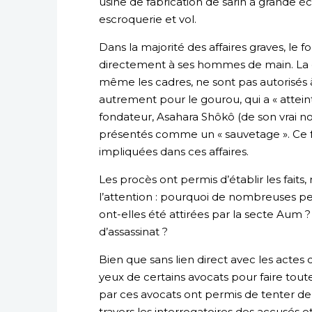
usine de fabrication de sarin à grande éc
escroquerie et vol.
Dans la majorité des affaires graves, le 
directement à ses hommes de main. La doc
même les cadres, ne sont pas autorisés à
autrement pour le gourou, qui a « atteint l
fondateur, Asahara Shôkô (de son vrai 
présentés comme un « sauvetage ». Ce f
impliquées dans ces affaires.
Les procès ont permis d’établir les faits,
l’attention : pourquoi de nombreuses p
ont-elles été attirées par la secte Aum 
d’assassinat ?
Bien que sans lien direct avec les actes 
yeux de certains avocats pour faire toute
par ces avocats ont permis de tenter d
travers les interrogatoires des accusés e