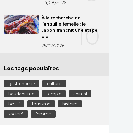
04/08/2026
À la recherche de
l’anguille femelle : le
10
Japon franchit une étape
clé
25/07/2026
Les tags populaires
gastronomie
culture
bouddhisme
temple
animal
bœuf
tourisme
histoire
société
femme