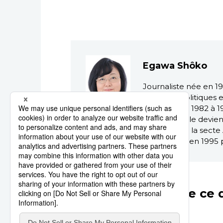
Egawa Shôko
Journaliste née en 1
(sciences politiques
Shimbun de 1982 à 1987
juridiques, elle devie
enquête sur la secte
Kikuchi Kan en 1995 p
Autres articles de ce 