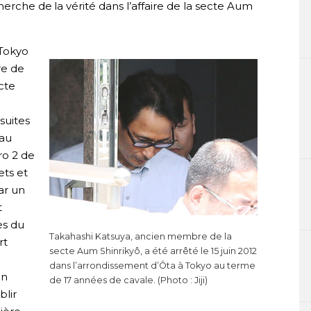
herche de la vérité dans l’affaire de la secte Aum
 Tokyo
re de
cte
suites
au
ro 2 de
ets et
ar un
t
es du
Takahashi Katsuya, ancien membre de la
rt
secte Aum Shinrikyô, a été arrêté le 15 juin 2012
dans l’arrondissement d’Ôta à Tokyo au terme
en
de 17 années de cavale. (Photo : Jiji)
blir