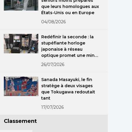
seniors moins préparés
que leurs homologues aux
États-Unis ou en Europe
04/08/2026
Redéfinir la seconde : la
stupéfiante horloge
japonaise à réseau
optique promet une mine
d’applications dans le
26/07/2026
monde réel
Sanada Masayuki, le fin
stratège à deux visages
que Tokugawa redoutait
tant
17/07/2026
Classement