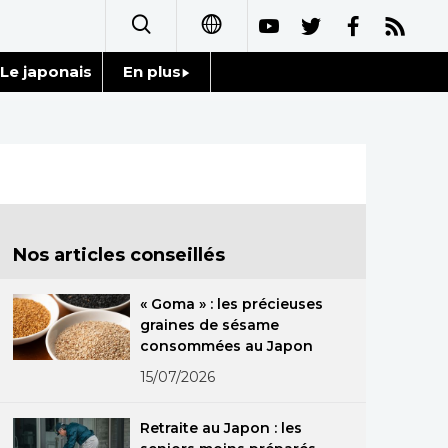
Le japonais
En plus
日本語
Données
English
Séries
简体字
Personnages
繁體字
Nos articles conseillés
Chroniques
Español
« Goma » : les précieuses
Images
graines de sésame
العربية
consommées au Japon
Vidéos
15/07/2026
Русский
Tokyo
Retraite au Japon : les