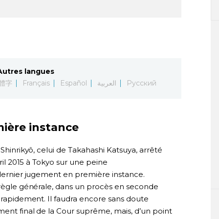
Autres langues
體字
Français
Español
العربية
Русский
ière instance
 Shinrikyô, celui de Takahashi Katsuya, arrêté
vril 2015 à Tokyo sur une peine
 dernier jugement en première instance.
n règle générale, dans un procès en seconde
s rapidement. Il faudra encore sans doute
ment final de la Cour suprême, mais, d’un point