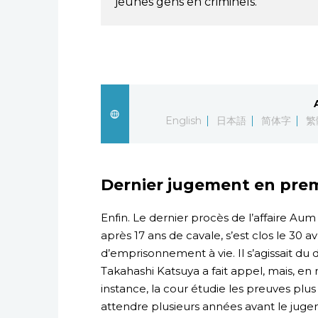
jeunes gens en criminels.
English
日本語
简体字
繁
Dernier jugement en prem
Enfin. Le dernier procès de l’affaire Aum
après 17 ans de cavale, s’est clos le 30 a
d’emprisonnement à vie. Il s’agissait du
Takahashi Katsuya a fait appel, mais, e
instance, la cour étudie les preuves plu
attendre plusieurs années avant le juge