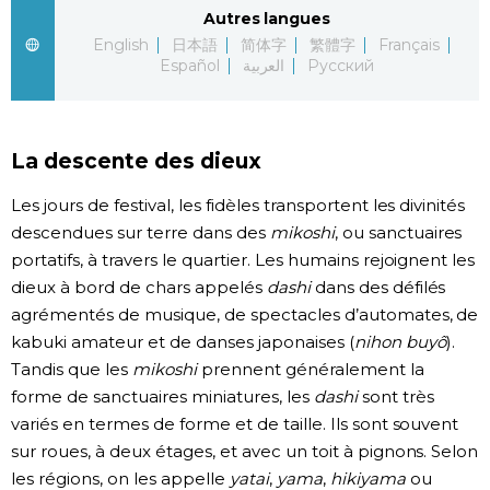
Autres langues
Chroniques
English
日本語
简体字
繁體字
Français
Español
العربية
Русский
Images
La descente des dieux
Vidéos
Les jours de festival, les fidèles transportent les divinités
Tokyo
descendues sur terre dans des
mikoshi
, ou sanctuaires
portatifs, à travers le quartier. Les humains rejoignent les
dieux à bord de chars appelés
dashi
dans des défilés
agrémentés de musique, de spectacles d’automates, de
kabuki amateur et de danses japonaises (
nihon buyô
).
Tandis que les
mikoshi
prennent généralement la
forme de sanctuaires miniatures, les
dashi
sont très
variés en termes de forme et de taille. Ils sont souvent
sur roues, à deux étages, et avec un toit à pignons. Selon
les régions, on les appelle
yatai
,
yama
,
hikiyama
ou