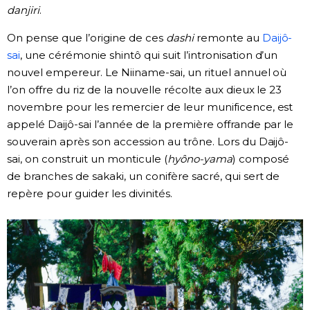
danjiri
.
On pense que l’origine de ces
dashi
remonte au
Daijô-
sai
, une cérémonie shintô qui suit l’intronisation d’un
nouvel empereur. Le Niiname-sai, un rituel annuel où
l’on offre du riz de la nouvelle récolte aux dieux le 23
novembre pour les remercier de leur munificence, est
appelé Daijô-sai l’année de la première offrande par le
souverain après son accession au trône. Lors du Daijô-
sai, on construit un monticule (
hyôno-yama
) composé
de branches de sakaki, un conifère sacré, qui sert de
repère pour guider les divinités.