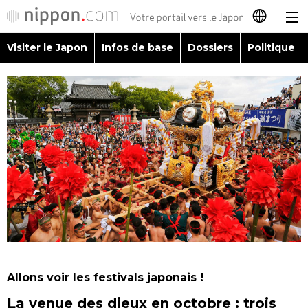
Visiter le Japon
Infos de base
Dossiers
Politique
日本語
English
简体字
Visiter le Japon
繁體字
Infos de base
Español
Dossiers
العربية
Politique
Русский
Allons voir les festivals japonais !
Économie
La venue des dieux en octobre : trois