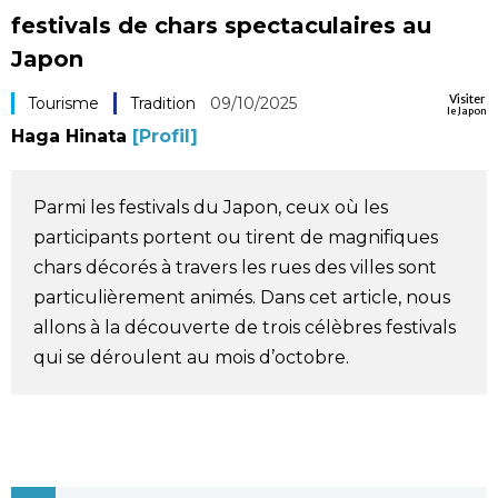
festivals de chars spectaculaires au
Société
Japon
Culture
Visiter
Tourisme
Tradition
09/10/2025
le Japon
Haga Hinata
[Profil]
Gastronomie
Parmi les festivals du Japon, ceux où les
Le japonais
participants portent ou tirent de magnifiques
chars décorés à travers les rues des villes sont
En plus
particulièrement animés. Dans cet article, nous
allons à la découverte de trois célèbres festivals
Données
official SNS
qui se déroulent au mois d’octobre.
Séries
Personnages