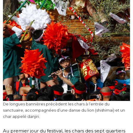
De longues bannières précèdent les chars à l’entrée du
sanctuaire, accompagnées d’une danse du lion (shishimai) et un
char appelé danjiri.
Au premier jour du festival, les chars des sept quartiers