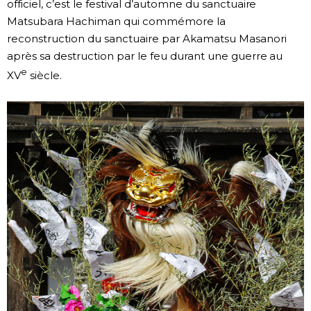
officiel, c’est le festival d’automne du sanctuaire
Matsubara Hachiman qui commémore la
reconstruction du sanctuaire par Akamatsu Masanori
après sa destruction par le feu durant une guerre au
e
XV
siècle.