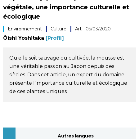
végétale, une importance culturelle et
Société
écologique
Culture
Environnement
Culture
Art
05/03/2020
Ôishi Yoshitaka
[Profil]
Gastronomie
Qu’elle soit sauvage ou cultivée, la mousse est
Le japonais
une véritable passion au Japon depuis des
siècles. Dans cet article, un expert du domaine
En plus
présente l'importance culturelle et écologique
de ces plantes uniques.
Données
official SNS
Séries
Personnages
Autres langues