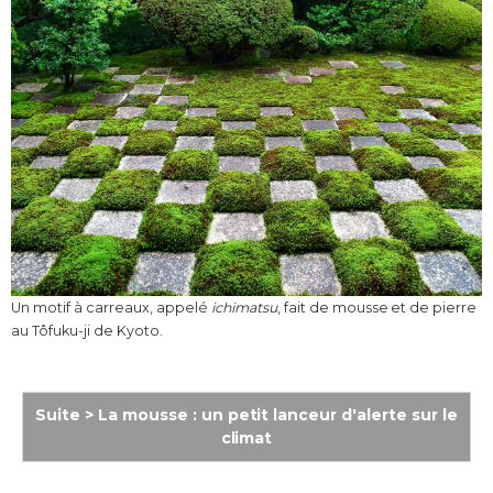
Un motif à carreaux, appelé
ichimatsu
, fait de mousse et de pierre
au Tôfuku-ji de Kyoto.
Suite > La mousse : un petit lanceur d'alerte sur le
climat