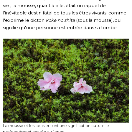
vie ; la mousse, quant à elle, était un rappel de
l'inévitable destin fatal de tous les êtres vivants, comme
l'exprime le dicton
koke no shita
(sous la mousse), qui
signifie qu'une personne est entrée dans sa tombe.
La mousse et les cerisiers ont une signification culturelle
profondément ancrée au Japon