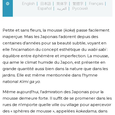
English
日本語
简体字
繁體字
Français
Español
العربية
Русский
Chroniques
Images
Petite et sans fleurs, la mousse (
koke
) passe facilement
inaperçue. Mais les Japonais l'adorent depuis des
Vidéos
centaines d’années pour sa beauté subtile, voyant en
elle l'incarnation du concept esthétique du
wabi-sabi
:
Tokyo
équilibre entre éphémère et imperfection. La mousse,
qui aime le climat humide du Japon, est présente en
grande quantité aussi bien dans la nature que dans les
jardins. Elle est même mentionnée dans l'hymne
national
Kimi ga yo
.
Même aujourd'hui, l'admiration des Japonais pour la
mousse demeure forte. Il suffit de se promener dans les
rues de n'importe quelle ville ou village pour apercevoir
des « sphères de mousse », appelées
kokedama
, dans