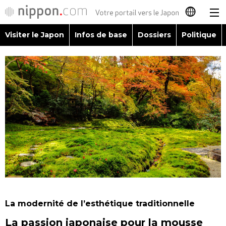
Visiter le Japon
Infos de base
Dossiers
Politique
日本語
English
简体字
Visiter le Japon
繁體字
Infos de base
Español
Dossiers
العربية
Politique
Русский
La modernité de l’esthétique traditionnelle
Économie
La passion japonaise pour la mousse