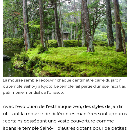
La mousse semble recouvrir chaque centimètre carré du jardin
du temple Saihô-ji à Kyoto. Le temple fait partie d'un site inscrit au
patrimoine mondial de l'Unesco.
Avec l’évolution de l'esthétique zen, des styles de jardin
utilisant la mousse de différentes manières sont apparus
: certains possédant une vaste couverture comme
àdans le temple Saihô-ji, d'autres optant pour de petites