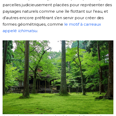
parcelles judicieusement placées pour représenter des
paysages naturels comme une île flottant sur l'eau, et
d'autres encore préférant s’en servir pour créer des
formes géométriques, comme
le motif à carreaux
appelé
ichimatsu
.