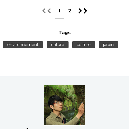
1
2
Tags
environnement
nature
culture
jardin