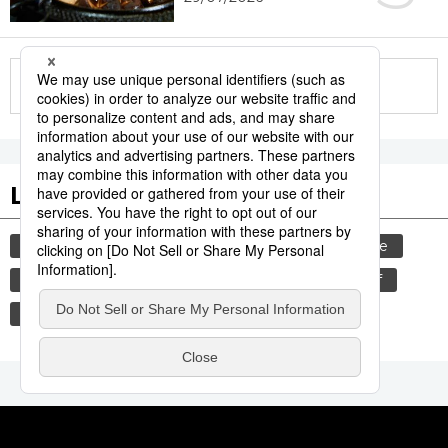
More in this series
Les tags populaires
gastronomie
culture
histoire
femme
edo
sexe
shogun
animal
bœuf
société