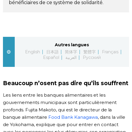
bénéficiaires de ce système de solidarité.
Chroniques
Images
Vidéos
Autres langues
English
日本語
简体字
繁體字
Français
Español
العربية
Русский
Tokyo
Beaucoup n’osent pas dire qu’ils souffrent
Les liens entre les banques alimentaires et les
gouvernements municipaux sont particulièrement
profonds. Fujita Makoto, qui est le directeur de la
banque alimentaire
Food Bank Kanagawa
, dans la ville
de Yokohama, explique que pour entrer en contact
avec les personnes les plus démunies, son organisation