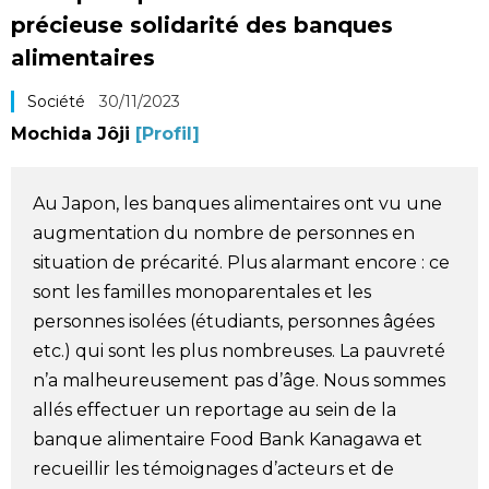
précieuse solidarité des banques
Société
alimentaires
Culture
Société
30/11/2023
Mochida Jôji
[Profil]
Gastronomie
Au Japon, les banques alimentaires ont vu une
Le japonais
augmentation du nombre de personnes en
situation de précarité. Plus alarmant encore : ce
En plus
sont les familles monoparentales et les
personnes isolées (étudiants, personnes âgées
Données
official SNS
etc.) qui sont les plus nombreuses. La pauvreté
n’a malheureusement pas d’âge. Nous sommes
Séries
allés effectuer un reportage au sein de la
banque alimentaire Food Bank Kanagawa et
Personnages
recueillir les témoignages d’acteurs et de