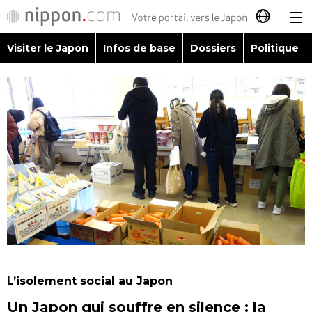
Visiter le Japon
Infos de base
Dossiers
Politique
日本語
English
简体字
Visiter le Japon
繁體字
Infos de base
Español
Dossiers
العربية
Politique
Русский
L’isolement social au Japon
Économie
Un Japon qui souffre en silence : la