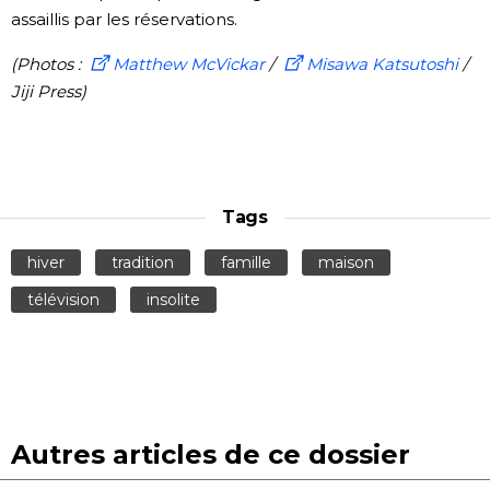
assaillis par les réservations.
(Photos :
Matthew McVickar
/
Misawa Katsutoshi
/
Jiji Press)
Tags
hiver
tradition
famille
maison
télévision
insolite
Autres articles de ce dossier