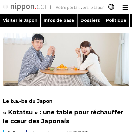
Visiter le Japon
Infos de base
Dossiers
Politique
日本語
English
简体字
Visiter le Japon
繁體字
Infos de base
Español
Dossiers
العربية
Le b.a.-ba du Japon
Politique
« Kotatsu » : une table pour réchauffer
Русский
le cœur des Japonais
Économie