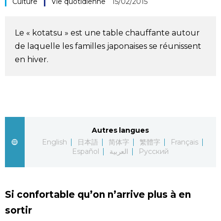
Culture
Vie quotidienne
15/02/2015
Société
Le « kotatsu » est une table chauffante autour
Culture
de laquelle les familles japonaises se réunissent
en hiver.
Gastronomie
Le japonais
En plus
Autres langues
English
日本語
简体字
繁體字
Français
Español
العربية
Русский
Données
official SNS
Séries
Si confortable qu’on n’arrive plus à en
sortir
Personnages