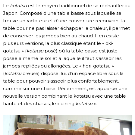
Le
kotatsu
est le moyen traditionnel de se réchauffer au
Chroniques
Japon. Composé d’une table basse sous laquelle se
trouve un radiateur et d’une couverture recouvrant la
Images
table pour ne pas laisser échapper la chaleur, il permet
de conserver les jambes bien au chaud. Il en existe
plusieurs versions, la plus classique étant le « oki-
Vidéos
gotatsu » (
kotatsu
posé) où la table basse est juste
posée à même le sol et à laquelle il faut s’asseoir les
Tokyo
jambes repliées ou allongées. Le « hori-gotatsu »
(
kotatsu
creusé) dispose, lui, d’un espace libre sous la
table pour pouvoir s’asseoir plus confortablement,
comme sur une chaise. Récemment, est apparue une
nouvelle version combinant le kotatsu avec une table
haute et des chaises, le « dining
kotatsu
».