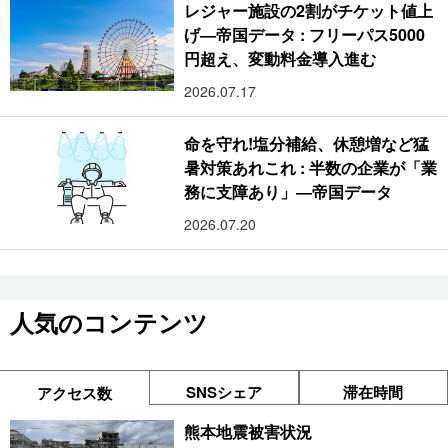
レジャー施設の2割がチケット値上
げ―帝国データ : フリーパス5000
円超え、変動料金導入進む
2026.07.17
命を守れ!塩分補給、休憩増など猛
暑対策あれこれ : 半数の企業が「業
務に支障あり」―帝国データ
2026.07.20
人気のコンテンツ
SNSシェア
滞在時間
アクセス数
熊本地震被害状況