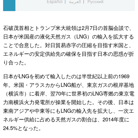
Español
العربية
Русский
公式SNS
石破茂首相とトランプ米大統領は2月7日の首脳会談で、
日本が米国産の液化天然ガス（LNG）の輸入を拡大する
ことで合意した。対日貿易赤字の圧縮を目指す米国と、
エネルギーの安定供給先の確保を目指す日本の思惑が折
り合った。
日本がLNGを初めて輸入したのは半世紀以上前の1969
年。米国・アラスカからLNG船が、東京ガスの根岸基地
（横浜市）に着岸、翌70年に世界初のLNG専燃の東京電
力南横浜火力発電所が操業を開始した。その後、日本は
東南アジアや中東等にもLNGの輸入先を拡大し、一次エ
ネルギー供給に占める天然ガスの割合は、2014年度に
24.5%となった。