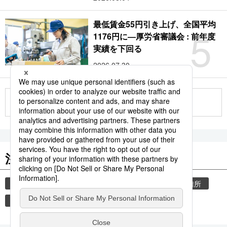
最低賃金55円引き上げ、全国平均
5
1176円に―厚労省審議会 : 前年度
実績を下回る
2026.07.30
もっと見る
注目のキーワード
共同通信ニュース
気象・災害
災害
避難所
自然災害
観光
気象庁
旅