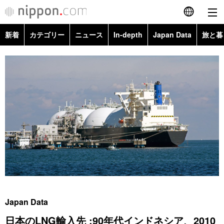
新着
カテゴリー
ニュース
In-depth
Japan Data
旅と暮
English
政治・外交
Topics
简体字
経済・ビジネス
Images
繁體字
カテゴリー
国際・海外
People
Français
政治・外交
ニュース
社会
東京
Español
経済・ビジネス
トップ
In-depth
文化
お知らせ
العربية
国際
アーカイブ
Japan Data
科学・技術
Русский
Japan Data
社会
旅と暮らし
暮らし
日本のLNG輸入先 :90年代インドネシア、2010