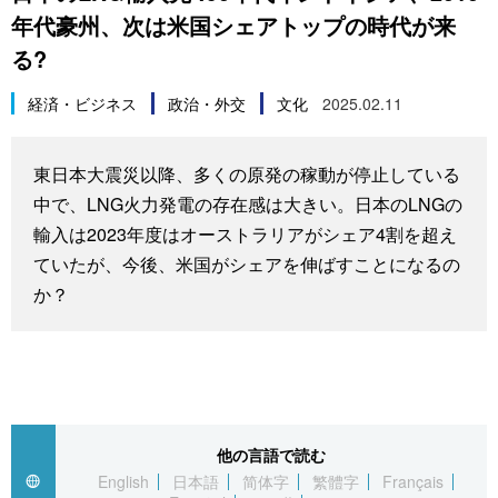
年代豪州、次は米国シェアトップの時代が来
スポーツ・東京2020
文化
動画/Live
る?
科学・技術
Books
経済・ビジネス
政治・外交
文化
2025.02.11
暮らし
Cinema
東日本大震災以降、多くの原発の稼動が停止している
中で、LNG火力発電の存在感は大きい。日本のLNGの
スポーツ・東京2020
Topics
輸入は2023年度はオーストラリアがシェア4割を超え
ていたが、今後、米国がシェアを伸ばすことになるの
Images
か？
People
東京
他の言語で読む
お知らせ
English
日本語
简体字
繁體字
Français