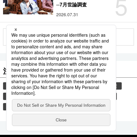
5
─7月世論調査
2026.07.31
もっと見る
注目のキーワード
共同通信ニュース
気象・災害
災害
地震
気象庁
津波
熊本
熊本地震
和食
避難所