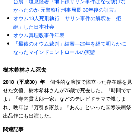
台裏：垣見隆著『地下鉄サリン事件はなぜ防げな
かったのか 元警察庁刑事局長 30年後の証言』
オウム13人死刑執行―サリン事件の解釈を「拒
絶」した日本社会
オウム真理教事件年表
「最後のオウム裁判」結審―20年を経て明らかに
なったマインドコントロールの実態
樹木希林さん死去
個性的な演技で際立った存在感を見
2018（平成30）年
せた女優、樹木希林さんが75歳で死去した。『時間です
よ』『寺内貫太郎一家』などのテレビドラマで親しま
れ、晩年は『万引き家族』『あん』といった国際映画祭
出品作にも出演した。
関連記事