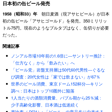
日本初の缶ビール発売
スポーツ・東京2020
文化
動画/Live
朝日麦酒（現アサヒビール）が日本
1958（昭和33）年
初の缶ビール「アサヒゴールド」を発売。350ミリリッ
科学・技術
Books
トル75円。現在のようなプルタブはなく、缶切りが必要
だった。
暮らし
Cinema
関連記事
スポーツ・東京2020
Topics
ノンアル市場10年前の1.6倍に―サントリー推計 :
「仕方なく」から「飲みたい」へ
Images
「ビール党」岩盤支持層は50代60代男性―ぐるな
び調査 : 20代女性は「家では飲まない」が67％
People
世界のビール消費、東京ドーム152杯分―キリン
調べ : 日本はトップ10圏外に陥落
東京
1人当たりの酒類消費量、バブル期から25％減 :
少子高齢化影響、日本酒は低迷続く
お知らせ
恵比寿（JY21）: 「ビール」の商品名に由来する