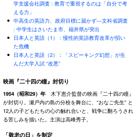
学支援会社調査 : 教育で重視するのは「自分で考
える力」
中高生の英語力、政府目標に届かず―文科省調査
: 中学生はさいたま市、福井県が突出
日本人と英語（1）：慢性的英語教育改革が招い
た危機
日本人と英語（2）：「スピーキング幻想」が生
んだ大学入試 “改悪”
映画『二十四の瞳』封切り
木下恵介監督の映画『二十四の瞳』
1954（昭和29）年
が封切り。瀬戸内の島の分校を舞台に、“おなご先生” と
12人の子どもたちの心の触れ合いと、戦争に翻ろうされ
る苦しみを描いた。主演は高峰秀子。
「敬老の日」を制定