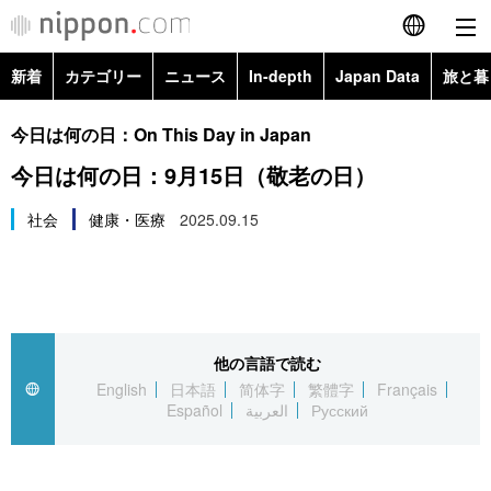
新着
カテゴリー
ニュース
In-depth
Japan Data
旅と暮
English
政治・外交
Topics
今日は何の日：On This Day in Japan
简体字
今日は何の日：9月15日（敬老の日）
経済・ビジネス
Images
繁體字
カテゴリー
社会
健康・医療
2025.09.15
国際・海外
People
Français
政治・外交
ニュース
社会
東京
Español
経済・ビジネス
トップ
In-depth
文化
お知らせ
العربية
他の言語で読む
English
日本語
简体字
繁體字
Français
国際
アーカイブ
Japan Data
科学・技術
Español
العربية
Русский
Русский
社会
旅と暮らし
暮らし