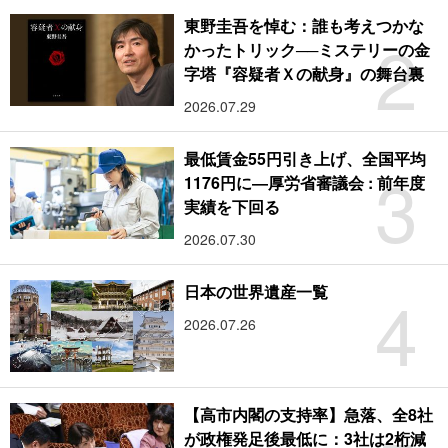
東野圭吾を悼む：誰も考えつかな
2
かったトリック──ミステリーの金
字塔『容疑者Ｘの献身』の舞台裏
2026.07.29
最低賃金55円引き上げ、全国平均
3
1176円に―厚労省審議会 : 前年度
実績を下回る
2026.07.30
4
日本の世界遺産一覧
2026.07.26
【高市内閣の支持率】急落、全8社
が政権発足後最低に：3社は2桁減