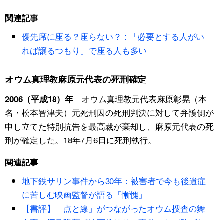
関連記事
優先席に座る？座らない？ : 「必要とする人がい
れば譲るつもり」で座る人も多い
オウム真理教麻原元代表の死刑確定
オウム真理教元代表麻原彰晃（本
2006（平成18）年
名・松本智津夫）元死刑囚の死刑判決に対して弁護側が
申し立てた特別抗告を最高裁が棄却し、麻原元代表の死
刑が確定した。18年7月6日に死刑執行。
関連記事
地下鉄サリン事件から30年：被害者で今も後遺症
に苦しむ映画監督が語る「慚愧」
【書評】「点と線」がつながったオウム捜査の舞