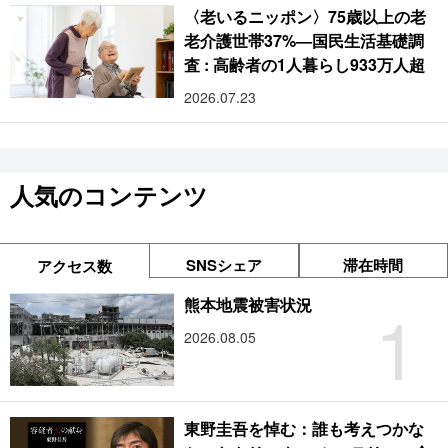
〈老いるニッポン〉75歳以上の老
老介護世帯37%―国民生活基礎調
査 : 高齢者の1人暮らし933万人超
2026.07.23
人気のコンテンツ
SNSシェア
滞在時間
アクセス数
1
熊本地震被害状況
2026.08.05
東野圭吾を悼む：誰も考えつかな