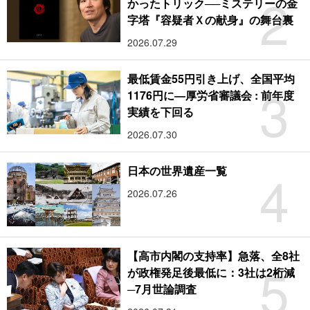
2
かったトリック──ミステリーの金
字塔『容疑者Ｘの献身』の舞台裏
2026.07.29
最低賃金55円引き上げ、全国平均
3
1176円に―厚労省審議会 : 前年度
実績を下回る
2026.07.30
4
日本の世界遺産一覧
2026.07.26
【高市内閣の支持率】急落、全8社
5
が政権発足後最低に：3社は2桁減
─7月世論調査