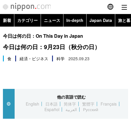
新着
カテゴリー
ニュース
In-depth
Japan Data
旅と暮
English
政治・外交
Topics
今日は何の日：On This Day in Japan
简体字
今日は何の日：9月23日（秋分の日）
経済・ビジネス
Images
繁體字
カテゴリー
食
経済・ビジネス
科学
2025.09.23
国際・海外
People
Français
政治・外交
ニュース
社会
東京
Español
経済・ビジネス
トップ
In-depth
文化
お知らせ
العربية
他の言語で読む
English
日本語
简体字
繁體字
Français
国際
アーカイブ
Japan Data
科学・技術
Español
العربية
Русский
Русский
社会
旅と暮らし
暮らし