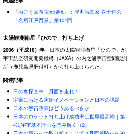
関連記事
『両ごく回向院元柳橋』：浮世写真家 喜千也の
「名所江戸百景」第104回
太陽観測衛星「ひので」打ち上げ
日本の太陽観測衛星「ひので」が、
2006（平成18）年
宇宙航空研究開発機構（JAXA）の内之浦宇宙空間観測
所（鹿児島県肝付町）から打ち上げられた。
関連記事
日の丸探査車、月面を走れ！
宇宙における防衛イノベーションと日本の課題
日本の宇宙政策はどうあるべきか
日本のロケット打ち上げ成功率は世界最高峰｜第
4次宇宙基本計画を読み解く（2）
日本の宇宙への取り組み : アポロ月面着陸から50