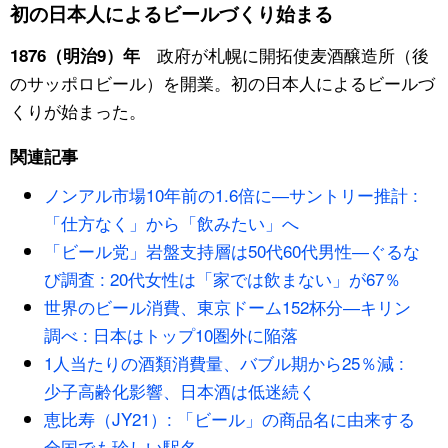
初の日本人によるビールづくり始まる
スポーツ・東京2020
文化
動画/Live
政府が札幌に開拓使麦酒醸造所（後
1876（明治9）年
のサッポロビール）を開業。初の日本人によるビールづ
科学・技術
Books
くりが始まった。
暮らし
Cinema
関連記事
ノンアル市場10年前の1.6倍に―サントリー推計 :
スポーツ・東京2020
Topics
「仕方なく」から「飲みたい」へ
「ビール党」岩盤支持層は50代60代男性―ぐるな
Images
び調査 : 20代女性は「家では飲まない」が67％
世界のビール消費、東京ドーム152杯分―キリン
People
調べ : 日本はトップ10圏外に陥落
1人当たりの酒類消費量、バブル期から25％減 :
東京
少子高齢化影響、日本酒は低迷続く
恵比寿（JY21）: 「ビール」の商品名に由来する
お知らせ
全国でも珍しい駅名