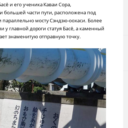
сё и его ученика Каваи Сора,
и большей части пути, расположена под
параллельно мосту Сэндзю-оохаси. Более
и у главной дороги статуя Басё, а каменный
чает знаменитую отправную точку.