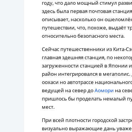
году, что дало мощный стимул разв
здесь была первая почтовая станция
описывает, насколько он ошеломлё
путешествии, что, похоже, выдаёт тр
относительно безопасного места.
Сейчас путешественники из Кита-Сэн
главная здешняя станция, по некот
загруженности станцией в Японии и 
район интегрировался в мегаполис. 
оохаси но автотрассе национальног
ведущей на север до
Аомори
на сев
пришлось бы проделать немалый пу
мест.
При всей плотности городской заст
визуально выражающие дань уважен