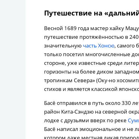
Путешествие на «дальний
Весной 1689 года мастер хайку Мац
путешествие протяжённостью в 2400
значительную
часть Хонсю
, самого 
только посетил многочисленные до
стороне, уже известные среди лите
горизонты на более диком западном
тропинкам Севера» (Оку-но хосомит
стихов и является классикой японск
Басё отправился в путь около 330 лет
район Кита-Сэндзю на северной окр
лодке с друзьями вверх по реке
Сум
Басё написал эмоциональное и не 
котором даже местная дикая природ