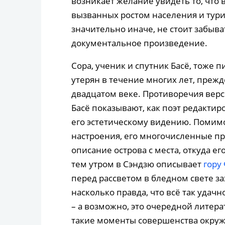
возникает желание увидеть то, что 
вызванных ростом населения и туриз
значительно иначе, не стоит забыват
документальное произведение.
Сора, ученик и спутник Басё, тоже 
утерян в течение многих лет, прежд
двадцатом веке. Противоречия вер
Басё показывают, как поэт редактир
его эстетическому видению. Помим
настроения, его многочисленные п
описание острова с места, откуда ег
тем утром в Сэндзю описывает
гору
перед рассветом в бледном свете з
насколько правда, что всё так удач
– а возможно, это очередной литер
такие моменты совершенства окруж