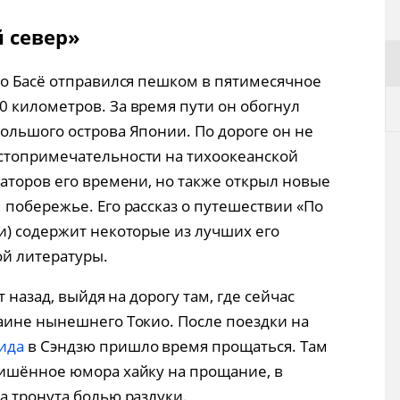
 север»
уо Басё отправился пешком в пятимесячное
 километров. За время пути он обогнул
большого острова Японии. По дороге он не
стопримечательности на тихоокеанской
раторов его времени, но также открыл новые
 побережье. Его рассказ о путешествии «По
и) содержит некоторые из лучших его
ой литературы.
 назад, выйдя на дорогу там, где сейчас
аине нынешнего Токио. После поездки на
ида
в Сэндзю пришло время прощаться. Там
лишённое юмора хайку на прощание, в
а тронута болью разлуки.