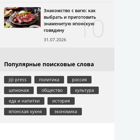
Знакомство с вагю: как
10
выбрать и приготовить
знаменитую японскую
говядину
31.07.2026
Популярные поисковые слова
jiji press
политика
россия
шпионаж
общество
культура
еда и напитки
история
японская кухня
экономика