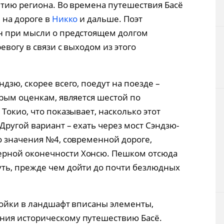
итию региона. Во времена путешествия Басё
 на дороге в
Никко
и дальше. Поэт
н при мысли о предстоящем долгом
евогу в связи с выходом из этого
дзю, скорее всего, поедут на поезде –
орым оценкам, является шестой по
Токио, что показывает, насколько этот
Другой вариант – ехать через мост Сэндзю-
о значения №4, современной дороге,
ерной оконечности Хонсю. Пешком отсюда
ть, прежде чем дойти до почти безлюдных
ройки в ландшафт вписаны элементы,
ия историческому путешествию Басё.