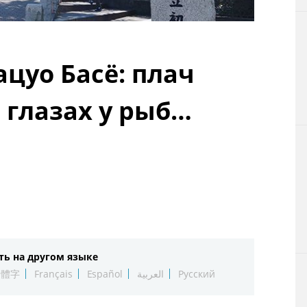
Технологии
Токио
цуо Басё: плач
От редакции
 глазах у рыб…
ть на другом языке
繁體字
Français
Español
العربية
Русский