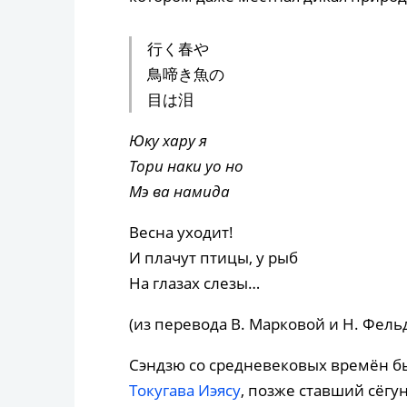
行く春や
鳥啼き魚の
目は泪
Юку хару я
Тори наки уо но
Мэ ва намида
Весна уходит!
И плачут птицы, у рыб
На глазах слезы…
(из перевода В. Марковой и Н. Фель
Сэндзю со средневековых времён бы
Токугава Иэясу
, позже ставший сёгу