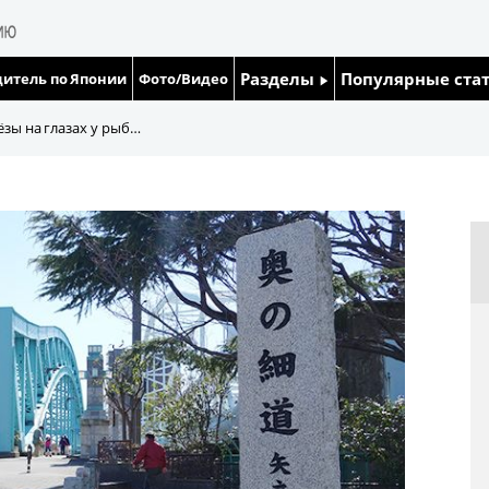
Разделы
Популярные ста
итель по Японии
Фото/Видео
Люди
Японский язык
ёзы на глазах у рыб…
Блог
Японский кале
Политика
Семья
Экономика
Еда и напитки
Общество
Культура
Жизнь