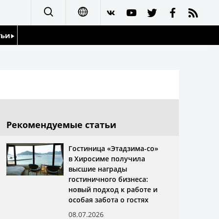
тьи
日本語
English
йдоскоп
简体字
繁體字
Рекомендуемые статьи
Français
Гостиница «Этадзима-со»
в Хиросиме получила
Español
высшие награды
гостиничного бизнеса:
العربية
новый подход к работе и
особая забота о гостях
08.07.2026