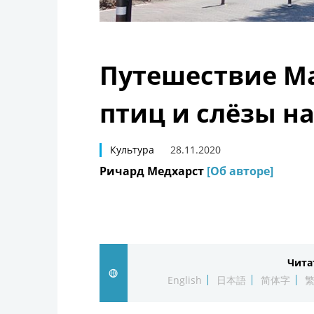
Путешествие Ма
птиц и слёзы на
Культура
28.11.2020
Ричард Медхарст
[Об авторе]
Чита
English
日本語
简体字