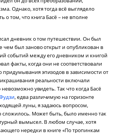
видел он до всех преобразований,
ма. Однако, хотя тогда всё выглядело
ь о том, что книга Басё – не вполне
писал дневник о том путешествии. Он был
е чем был заново открыт и опубликован в
сий событий между его дневником и книгой
овал факты, когда они не соответствовали
о придумывания эпизодов в зависимости от
рикрашивания реальности включали
о невозможно увидеть. Так что когда Басё
 Фудзи
, едва различимую на горизонте
аходящей луны, я задаюсь вопросом,
но сложилось. Может быть, было именно так
атурный вымысел. В любом случае, хотя
ающего нередки в книге «По тропинкам