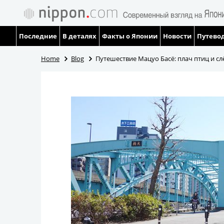
Последние
В деталях
Факты о Японии
Новости
Путевод
Home
Blog
Путешествие Мацуо Басё: плач птиц и сл