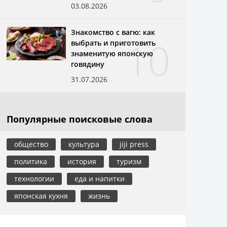
03.08.2026
Знакомство с вагю: как
10
выбрать и приготовить
знаменитую японскую
говядину
31.07.2026
Популярные поисковые слова
общество
культура
jiji press
политика
история
туризм
технологии
еда и напитки
японская кухня
жизнь