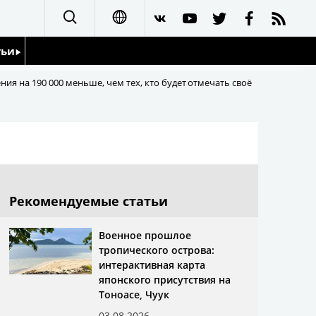
тьи
日本語
ия на 190 000 меньше, чем тех, кто будет отмечать своё
English
йдоскоп
简体字
繁體字
Français
Рекомендуемые статьи
Español
Военное прошлое
тропического острова:
интерактивная карта
العربية
японского присутствия на
Тоноасе, Чуук
03.08.2026