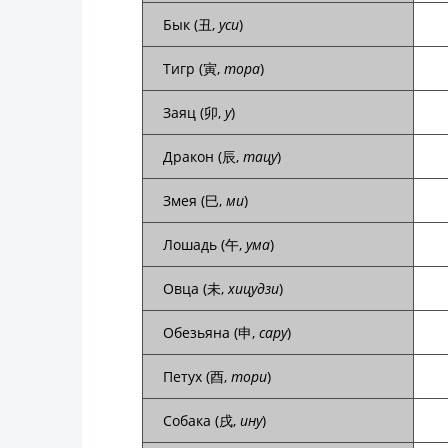
Бык (丑,
уси
)
Тигр (寅,
тора
)
Заяц (卯,
у
)
Дракон (辰,
тацу
)
Змея (巳,
ми
)
Лошадь (午,
ума
)
Овца (未,
хицудзи
)
Обезьяна (申,
сару
)
Петух (酉,
тори
)
Собака (戌,
ину
)