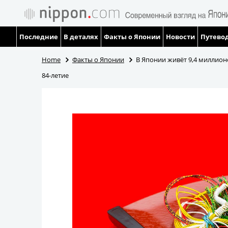
Последние
В деталях
Факты о Японии
Новости
Путевод
Home
Факты о Японии
В Японии живёт 9,4 миллионо
84-летие