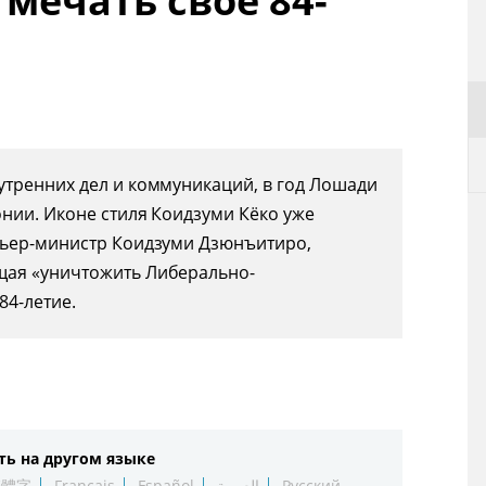
тмечать своё 84-
утренних дел и коммуникаций, в год Лошади
нии. Иконе стиля Коидзуми Кёко уже
мьер-министр Коидзуми Дзюнъитиро,
щая «уничтожить Либерально-
84-летие.
ть на другом языке
繁體字
Français
Español
العربية
Русский