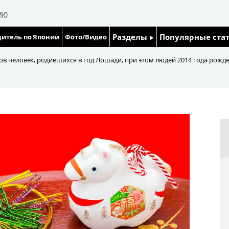
Разделы
Популярные ста
итель по Японии
Фото/Видео
Люди
Японский язык
в человек, родившихся в год Лошади, при этом людей 2014 года рожден
Блог
Японский кале
Политика
Семья
Экономика
Еда и напитки
Общество
Культура
Жизнь