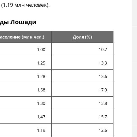
 (1,19 млн человек).
оды Лошади
аселение (млн чел.)
Доля (%)
1,00
10,7
1,25
13,3
1,28
13,6
1,68
17,9
1,30
13,8
1,47
15,7
1,19
12,6