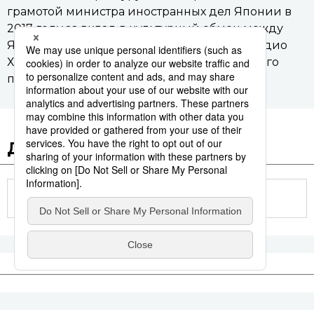
грамотой министра иностранных дел Японии в
2017 году за вклад в культурный обмен между
Японией и Ирландией. Автор книг «Лафкадио
Херн как фольклорист» и «Кайдан четвёртого
поколения: проделки Якумо» и других.
Другие статьи по теме