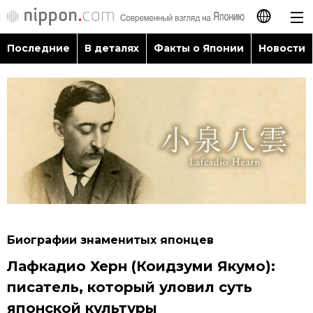
Последние
В деталях
Факты о Японии
Новости
日本語
English
简体字
Последние
繁體字
В деталях
Français
Факты о Японии
Español
Биографии знаменитых японцев
Новости
Лафкадио Херн (Коидзуми Якумо):
العربية
писатель, который уловил суть
Путеводитель по Японии
японской культуры