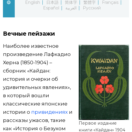
English
日本語
简体字
繁體字
Français
Español
العربية
Русский
Жизнь
Технологии
Вечные пейзажи
Токио
Наиболее известное
произведение Лафкадио
От редакции
Херна (1850-1904) –
сборник «Кайдан:
история и очерки об
удивительных явлениях»,
в который вошли
классические японские
истории о
привидениях
и
рассказы ужасов, такие
Первое издание
как «История о Безухом
книги «Кайдан» 1904