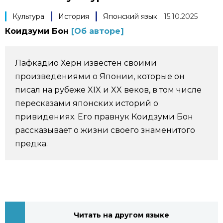
Фото/Видео
Культура
История
Японский язык
15.10.2025
Коидзуми Бон
[Об авторе]
Разделы
Лафкадио Херн известен своими
Люди
Популярные статьи
произведениями о Японии, которые он
писал на рубеже XIX и XX веков, в том числе
Блог
Японский язык
official SNS
пересказами японских историй о
привидениях. Его правнук Коидзуми Бон
Политика
Японский калейдоскоп
рассказывает о жизни своего знаменитого
предка.
Экономика
Семья
Общество
Еда и напитки
Культура
Читать на другом языке