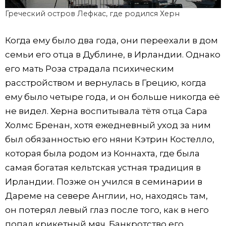
Греческий остров Лефкас, где родился Херн
Когда ему было два года, они переехали в дом
семьи его отца в Дублине, в Ирландии. Однако
его мать Роза страдала психическим
расстройством и вернулась в Грецию, когда
ему было четыре года, и он больше никогда её
не видел. Херна воспитывала тётя отца Сара
Холмс Бренан, хотя ежедневный уход за ним
был обязанностью его няни Кэтрин Костелло,
которая была родом из Коннахта, где была
самая богатая кельтская устная традиция в
Ирландии. Позже он учился в семинарии в
Дареме на севере Англии, но, находясь там,
он потерял левый глаз после того, как в него
попал крикетный мяч. Банкротство его