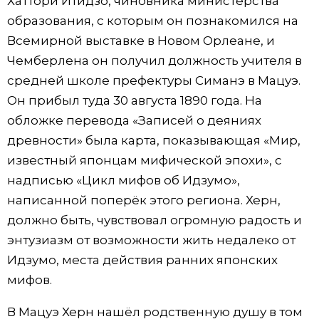
Хаттори Итидзо, чиновника министерства
образования, с которым он познакомился на
Всемирной выставке в Новом Орлеане, и
Чемберлена он получил должность учителя в
средней школе префектуры Симанэ в Мацуэ.
Он прибыл туда 30 августа 1890 года. На
обложке перевода «Записей о деяниях
древности» была карта, показывающая «Мир,
известный японцам мифической эпохи», с
надписью «Цикл мифов об Идзумо»,
написанной поперёк этого региона. Херн,
должно быть, чувствовал огромную радость и
энтузиазм от возможности жить недалеко от
Идзумо, места действия ранних японских
мифов.
В Мацуэ Херн нашёл родственную душу в том