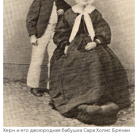
Херн и его двоюродная бабушка Сара Холмс Бренан