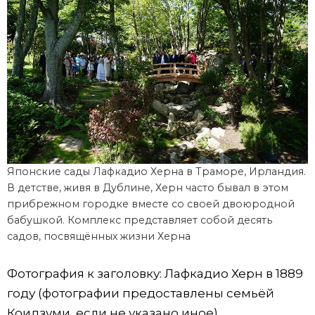
Японские сады Лафкадио Херна в Траморе, Ирландия.
В детстве, живя в Дублине, Херн часто бывал в этом
прибрежном городке вместе со своей двоюродной
бабушкой. Комплекс представляет собой десять
садов, посвящённых жизни Херна
Фотография к заголовку: Лафкадио Херн в 1889
году (фотографии предоставлены семьёй
Коидзуми, если не указано иное)