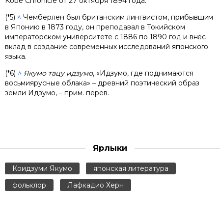
Kobe Chronicle от 27 октября 1894 года.
(*5)
^
Чемберлен был британским лингвистом, прибывшим
в Японию в 1873 году, он преподавал в Токийском
императорском университете с 1886 по 1890 год и внёс
вклад в создание современных исследований японского
языка.
(*6)
^
Якумо тацу идзумо
, «Идзумо, где поднимаются
восьмиярусные облака» – древний поэтический образ
земли Идзумо, – прим. перев.
Ярлыки
Коидзуми Якумо
японская литература
фольклор
Лафкадио Херн