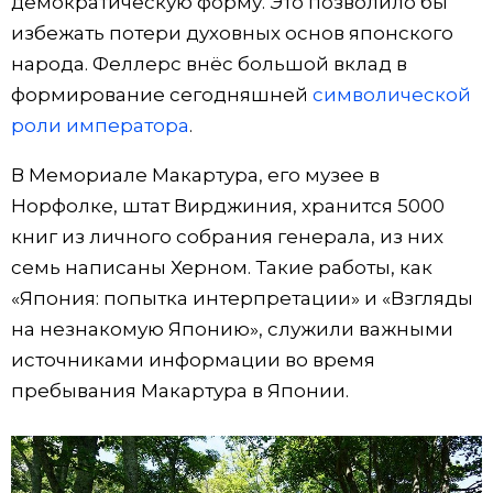
демократическую форму. Это позволило бы
избежать потери духовных основ японского
народа. Феллерс внёс большой вклад в
формирование сегодняшней
символической
роли императора
.
В Мемориале Макартура, его музее в
Норфолке, штат Вирджиния, хранится 5000
книг из личного собрания генерала, из них
семь написаны Херном. Такие работы, как
«Япония: попытка интерпретации» и «Взгляды
на незнакомую Японию», служили важными
источниками информации во время
пребывания Макартура в Японии.