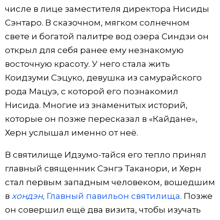
числе в лице заместителя директора Нисиды
Сэнтаро. В сказочном, мягком солнечном
свете и богатой палитре вод озера Синдзи он
открыл для себя ранее ему незнакомую
восточную красоту. У него стала жить
Коидзуми Сэцуко, девушка из самурайского
рода Мацуэ, с которой его познакомил
Нисида. Многие из знаменитых историй,
которые он позже пересказал в «Кайдане»,
Херн услышал именно от неё.
В святилище Идзумо-тайся его тепло принял
главный священник Сэнгэ Таканори, и Херн
стал первым западным человеком, вошедшим
в
хондэн
, Главный павильон святилища
. Позже
он совершил ещё два визита, чтобы изучать