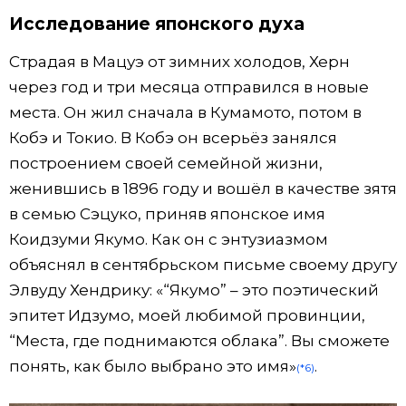
Исследование японского духа
Страдая в Мацуэ от зимних холодов, Херн
через год и три месяца отправился в новые
места. Он жил сначала в Кумамото, потом в
Кобэ и Токио. В Кобэ он всерьёз занялся
построением своей семейной жизни,
женившись в 1896 году и вошёл в качестве зятя
в семью Сэцуко, приняв японское имя
Коидзуми Якумо. Как он с энтузиазмом
объяснял в сентябрьском письме своему другу
Элвуду Хендрику: «“Якумо” – это поэтический
эпитет Идзумо, моей любимой провинции,
“Места, где поднимаются облака”. Вы сможете
понять, как было выбрано это имя»
.
(*6)