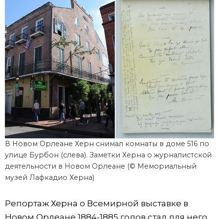
В Новом Орлеане Херн снимал комнаты в доме 516 по
улице Бурбон (слева). Заметки Херна о журналистской
деятельности в Новом Орлеане (© Мемориальный
музей Лафкадио Херна)
Репортаж Херна о Всемирной выставке в
Новом Орлеане 1884-1885 годов стал для него