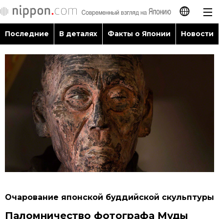
Последние
В деталях
Факты о Японии
Новости
日本語
English
简体字
Последние
繁體字
В деталях
Français
Факты о Японии
Español
Новости
العربية
Очарование японской буддийской скульптуры
Путеводитель по Японии
Паломничество фотографа Муды