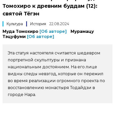
Томохиро к древним буддам (12):
Фото/Видео
святой Тёгэн
Разделы
Культура
История
22.08.2024
Муда Томохиро
[Об авторе]
Мурамацу
Тэцуфуми
[Об авторе]
Люди
Популярные статьи
Блог
Японский язык
official SNS
Эта статуя настоятеля считается шедевром
портретной скульптуры и признана
Политика
Японский калейдоскоп
национальным достоянием. На его лице
видны следы невзгод, которые он пережил
Экономика
Семья
во время реализации огромного проекта по
восстановлению монастыря Тодайдзи в
городе Нара.
Общество
Еда и напитки
Культура