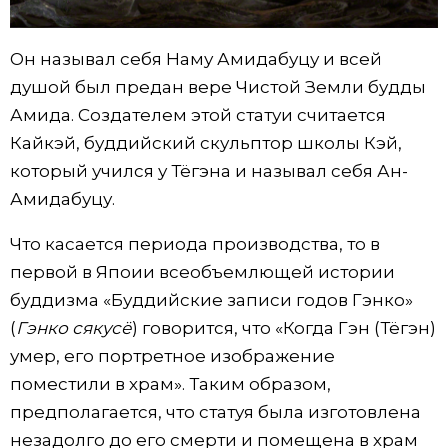
Он называл себя Наму Амидабуцу и всей
душой был предан вере Чистой Земли будды
Амида. Создателем этой статуи считается
Кайкэй, буддийский скульптор школы Кэй,
который учился у Тёгэна и называл себя Ан-
Амидабуцу.
Что касается периода производства, то в
первой в Япоии всеобъемлющей истории
буддизма «Буддийские записи годов Гэнко»
(
Гэнко сякусё
) говорится, что «Когда Гэн (Тёгэн)
умер, его портретное изображение
поместили в храм». Таким образом,
предполагается, что статуя была изготовлена ​​
незадолго до его смерти и помещена в храм