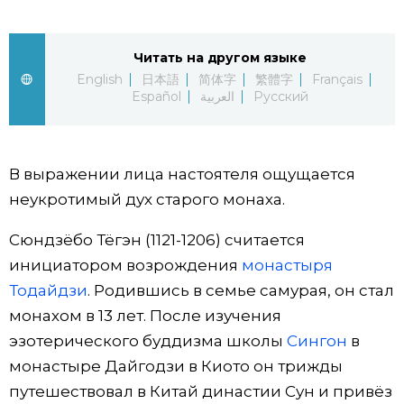
Жизнь
Читать на другом языке
English
日本語
简体字
繁體字
Français
Технологии
Español
العربية
Русский
Токио
В выражении лица настоятеля ощущается
От редакции
неукротимый дух старого монаха.
Сюндзёбо Тёгэн (1121-1206) считается
инициатором возрождения
монастыря
Тодайдзи
. Родившись в семье самурая, он стал
монахом в 13 лет. После изучения
эзотерического буддизма школы
Сингон
в
монастыре Дайгодзи в Киото он трижды
путешествовал в Китай династии Сун и привёз