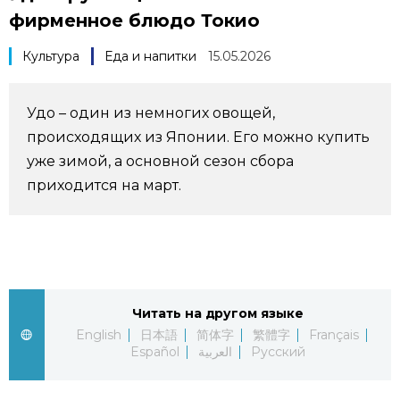
фирменное блюдо Токио
Фото/Видео
Культура
Еда и напитки
15.05.2026
Разделы
Удо – один из немногих овощей,
Люди
Популярные статьи
происходящих из Японии. Его можно купить
уже зимой, а основной сезон сбора
Блог
Японский язык
official SNS
приходится на март.
Политика
Японский калейдоскоп
Экономика
Семья
Читать на другом языке
Общество
Еда и напитки
English
日本語
简体字
繁體字
Français
Español
العربية
Русский
Культура