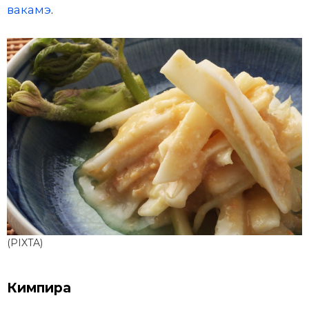
вакамэ
.
(PIXTA)
Кимпира