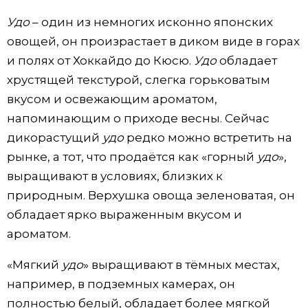
Удо
– один из немногих исконно японских
Жизнь
овощей, он произрастает в диком виде в горах
и полях от Хоккайдо до Кюсю.
Удо
обладает
Технологии
хрустящей текстурой, слегка горьковатым
вкусом и освежающим ароматом,
Токио
напоминающим о приходе весны. Сейчас
дикорастущий
удо
редко можно встретить на
От редакции
рынке, а тот, что продаётся как «горный
удо
»,
выращивают в условиях, близких к
природным. Верхушка овоща зеленоватая, он
обладает ярко выраженным вкусом и
ароматом.
«Мягкий
удо
» выращивают в тёмных местах,
например, в подземных камерах, он
полностью белый, обладает более мягкой