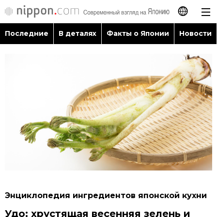
Последние
В деталях
Факты о Японии
Новости
日本語
English
简体字
Последние
繁體字
В деталях
Français
Факты о Японии
Español
Новости
العربية
Энциклопедия ингредиентов японской кухни
Путеводитель по Японии
Удо: хрустящая весенняя зелень и