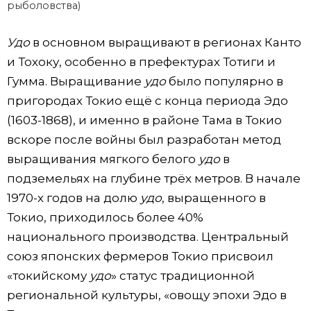
рыболовства)
Удо
в основном выращивают в регионах Канто
и Тохоку, особенно в префектурах Тотиги и
Гумма. Выращивание
удо
было популярно в
пригородах Токио ещё с конца периода Эдо
(1603-1868), и именно в районе Тама в Токио
вскоре после войны был разработан метод
выращивания мягкого белого
удо
в
подземельях на глубине трёх метров. В начале
1970-х годов на долю
удо
, выращенного в
Токио, приходилось более 40%
национального производства. Центральный
союз японских фермеров Токио присвоил
«токийскому
удо
» статус традиционной
региональной культуры, «овощу эпохи Эдо в