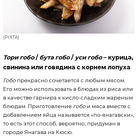
(PIXTA)
Тори гобо
/
бута гобо
/
уси гобо
– курица,
свинина или говядина с корнем лопуха
Гобо
прекрасно сочетается с любым мясом.
Его можно использовать в блюдах из риса или
в качестве гарнира к кисло-сладким жареным
блюдам. Приготовление
гобо
и мяса вместе с
добавлением яйца называется «по-янагавски»,
то есть этот способ, вероятно, придуман в
городе Янагава на Кюсю.