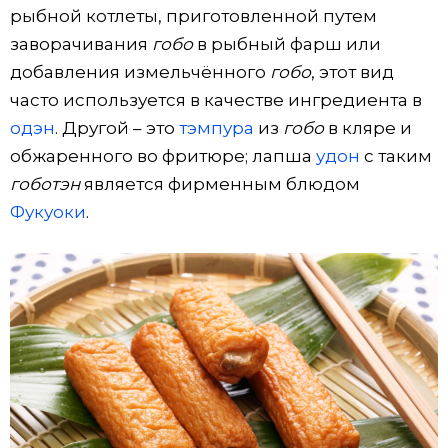
рыбной котлеты, приготовленной путем
заворачивания
гобо
в рыбный фарш или
добавления измельчённого
гобо
, этот вид
часто используется в качестве ингредиента в
одэн
. Другой – это
тэмпура
из
гобо
в кляре и
обжаренного во фритюре; лапша
удон
с таким
гоботэн
является фирменным блюдом
Фукуоки
.