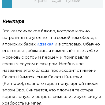
Español
العربية
Русский
Жизнь
Кимпира
Технологии
Это классическое блюдо, которое можно
Токио
встретить где угодно – на семейном обеде, в
японских барах
идзакая
и в столовых. Обычно
От редакции
его готовят, обжаривая измельчённые
гобо
и
морковь с острым перцем и приправляя
соевым соусом и сахаром. Необычное
название этого блюда происходит от имени
Сакаты Кимпэя, сына Сакаты Кинтоки
(Кинтаро), главного героя популярной пьесы
эпохи Эдо. Считается, что плотная текстура
корня лопуха и острота символизируют силу и
храбрость Кимпэя.