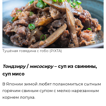
Тушёная говядина с гобо (PIXTA)
Тондзиру
/
мисосиру
– суп из свинины,
суп мисо
В Японии зимой любят полакомиться сытным
горячим свиным супом с мелко нарезанным
корнем лопуха.