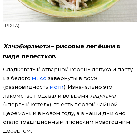
(PIXTA)
Ханабирамоти
– рисовые лепёшки в
виде лепестков
Сладковатый отварной корень лопуха и пасту
из белого
мисо
завернуты в
гюхи
(разновидность
моти
). Изначально это
лакомство подавали во время
хацукама
(«первый котёл»), то есть первой чайной
церемонии в новом году, а в наши дни оно
стало традиционным японским новогодним
десертом.