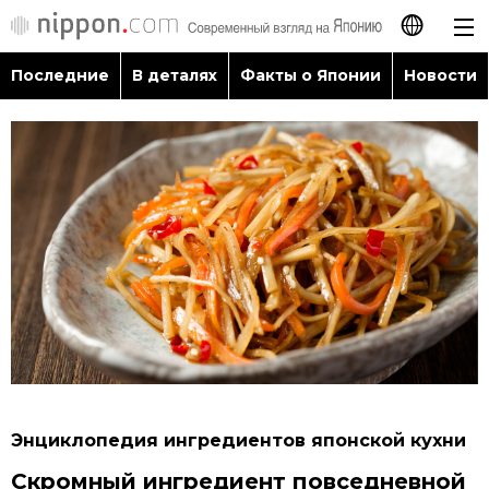
Последние
В деталях
Факты о Японии
Новости
日本語
English
简体字
Последние
繁體字
В деталях
Français
Факты о Японии
Español
Новости
العربية
Энциклопедия ингредиентов японской кухни
Путеводитель по Японии
Скромный ингредиент повседневной