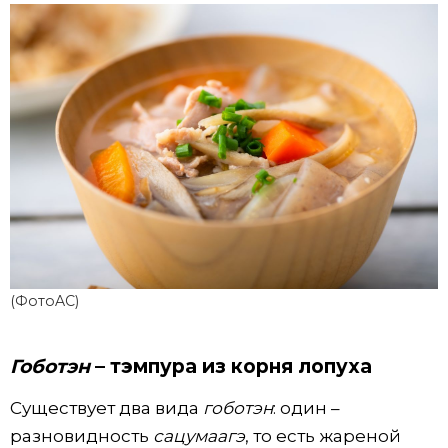
(ФотоAC)
Гоботэн
– тэмпура из корня лопуха
Существует два вида
гоботэн
: один –
разновидность
сацумаагэ
, то есть жареной