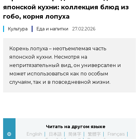
японской кухни: коллекция блюд из
Фото/Видео
гобо, корня лопуха
Разделы
Культура
Еда и напитки
27.02.2026
Люди
Популярные статьи
Корень лопуха – неотъемлемая часть
японской кухни. Несмотря на
Блог
Японский язык
official SNS
непритязательный вид, он универсален и
может использоваться как по особым
Политика
Японский калейдоскоп
случаям, так и в повседневной жизни.
Экономика
Семья
Общество
Еда и напитки
Читать на другом языке
Культура
English
日本語
简体字
繁體字
Français