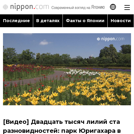
Последние
В деталях
Факты о Японии
Новости
日本語
English
简体字
Последние
繁體字
В деталях
Français
Факты о Японии
Español
Новости
العربية
[Видео] Двадцать тысяч лилий ста
Путеводитель по Японии
разновидностей: парк Юригахара в