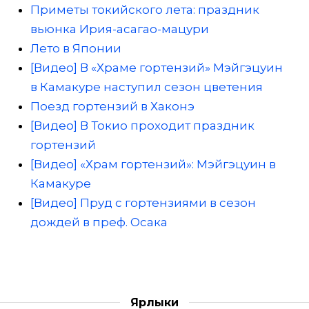
Приметы токийского лета: праздник
вьюнка Ирия-асагао-мацури
Лето в Японии
[Видео] В «Храме гортензий» Мэйгэцуин
в Камакуре наступил сезон цветения
Поезд гортензий в Хаконэ
[Видео] В Токио проходит праздник
гортензий
[Видео] «Храм гортензий»: Мэйгэцуин в
Камакуре
[Видео] Пруд с гортензиями в сезон
дождей в преф. Осака
Ярлыки