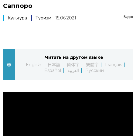
Саппоро
Фото/Видео
Видео
Культура
Туризм
15.06.2021
Разделы
Люди
Популярные статьи
Читать на другом языке
Блог
Японский язык
official SNS
English
日本語
简体字
繁體字
Français
Español
العربية
Русский
Политика
Японский калейдоскоп
Экономика
Семья
Общество
Еда и напитки
Культура