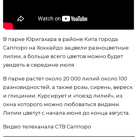
Жизнь
Технологии
В парке Юригахара в районе Кита города
Токио
Саппоро на Хоккайдо зацвели разноцветные
лилии, а больше всего цветов можно будет
От редакции
увидеть в середине июля.
В парке растёт около 20 000 лилий около 100
разновидностей, а также розы, сирень, вереск
и глицинии. Курсирует и «поезд лилий», из
окна которого можно любоваться видами.
Лилии цветут с начала июня до конца августа.
Видео телеканала СТВ Саппоро