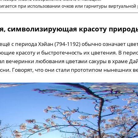
игается при использовании очков или гарнитуры виртуальной 
ия, символизирующая красоту природ
ещё с периода Хэйан (794-1192) обычно означает цве
яющие красоту и быстротечность их цветения. В пери
л вечеринки любования цветами сакуры в храме Дайг
сни. Говорят, что они стали прототипом нынешних 