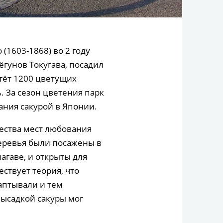
(1603-1868) во 2 году
ёгунов Токугава, посадил
тёт 1200 цветущих
. За сезон цветения парк
ания сакурой в Японии.
чества мест любования
деревья были посажены в
нагаве, и открыты для
ствует теория, что
таптывали и тем
высадкой сакуры мог