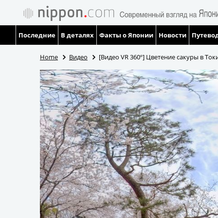
Последние
В деталях
Факты о Японии
Новости
Путевод
Home
Видео
[Видео VR 360º] Цветение сакуры в То