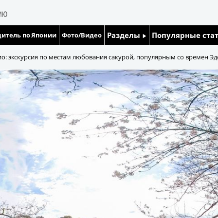
Разделы
Популярные ста
итель по Японии
Фото/Видео
Люди
Японский язык
кио: экскурсия по местам любования сакурой, популярным со времен Эд
Блог
Японский кале
Политика
Семья
Экономика
Еда и напитки
Общество
Культура
Жизнь