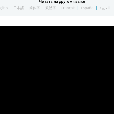
Читать на другом языке
glish
日本語
简体字
繁體字
Français
Español
العربية