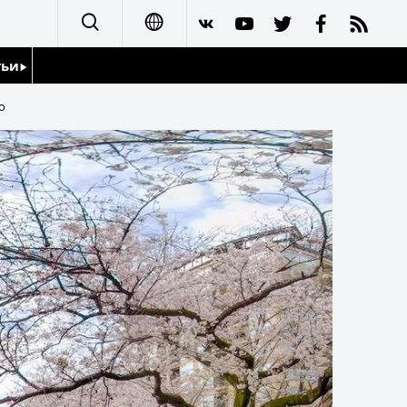
тьи
日本語
о
English
йдоскоп
简体字
繁體字
Français
Español
العربية