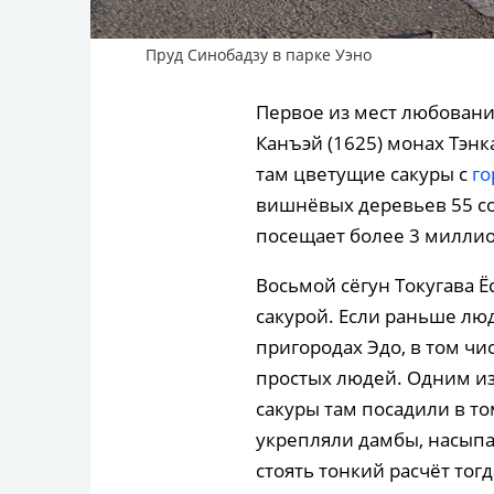
Пруд Синобадзу в парке Уэно
Первое из мест любования
Канъэй (1625) монах Тэнк
там цветущие сакуры с
го
вишнёвых деревьев 55 сор
посещает более 3 миллио
Восьмой сёгун Токугава 
сакурой. Если раньше лю
пригородах Эдо, в том чи
простых людей. Одним из 
сакуры там посадили в то
укрепляли дамбы, насыпа
стоять тонкий расчёт тог