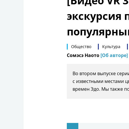
[Видео VR 
экскурсия 
популярны
Общество
Культура
Сомэсэ Наото
[Об авторе]
Во втором выпуске сери
с известными местами ц
времен Эдо. Мы также по