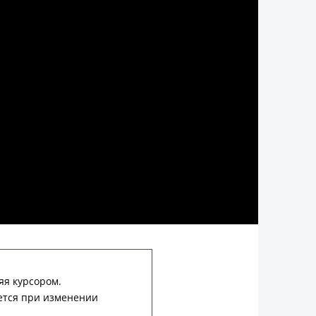
яя курсором.
ется при изменении