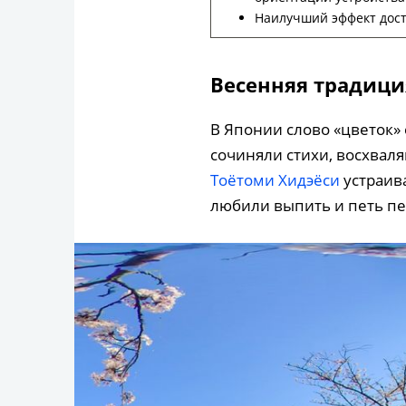
Наилучший эффект дост
Весенняя традиц
В Японии слово «цветок» 
сочиняли стихи, восхвал
Тоётоми Хидэёси
устраива
любили выпить и петь пе