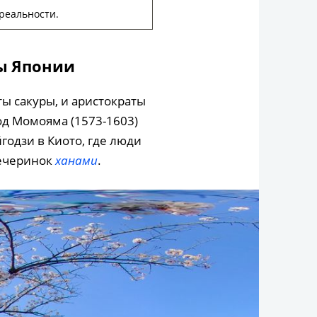
реальности.
ы Японии
ты сакуры, и аристократы
од Момояма (1573-1603)
одзи в Киото, где люди
вечеринок
ханами
.