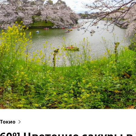
Технологии
Токио
От редакции
 Токио