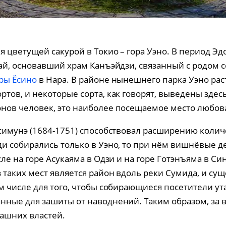
 цветущей сакурой в Токио – гора Уэно. В период Эдо 
ай, основавший храм Канъэйдзи, связанный с родом с
ры Ёсино
в Нара. В районе нынешнего парка Уэно рас
тов, и некоторые сорта, как говорят, выведены здесь
нов человек, это наиболее посещаемое место любов
Ёсимунэ (1684-1751) способствовал расширению коли
ди собирались только в Уэно, то при нём вишнёвые 
сле на горе Асукаяма в Одзи и на горе Готэнъяма в Си
таких мест является район вдоль реки Сумида, и суще
м числе для того, чтобы собирающиеся посетители у
нные для зашиты от наводнений. Таким образом, за 
дашних властей.