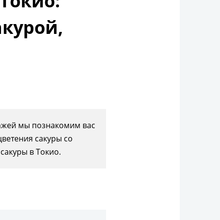
 Токио:
акурой,
зажей мы познакомим вас
цветения сакуры со
сакуры в Токио.