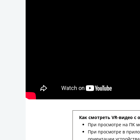
Как смотреть VR-видео с 
При просмотре на ПК м
При просмотре в прило
ориентации устройства