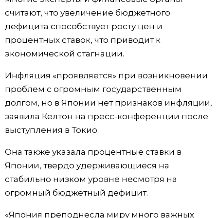
считают, что увеличение бюджетного
Жизнь
дефицита способствует росту цен и
процентных ставок, что приводит к
Технологии
экономической стагнации.
Токио
Инфляция «проявляется» при возникновении
проблем с огромным государственным
От редакции
долгом, но в Японии нет признаков инфляции,
заявила Келтон на пресс-конференции после
выступления в Токио.
Она также указала процентные ставки в
Японии, твердо удерживающиеся на
стабильно низком уровне несмотря на
огромный бюджетный дефицит.
«Япония преподнесла миру много важных