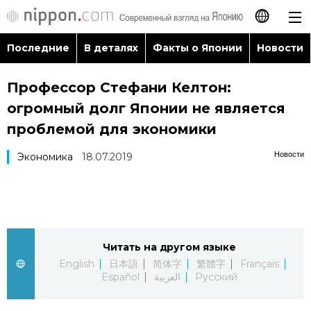
Последние
В деталях
Факты о Японии
Новости
日本語
Профессор Стефани Келтон:
English
огромный долг Японии не является
简体字
проблемой для экономики
Последние
Новости
Экономика
18.07.2019
繁體字
В деталях
Français
Факты о Японии
Español
Читать на другом языке
Новости
العربية
English
日本語
简体字
繁體字
Français
Español
العربية
Русский
Путеводитель по Японии