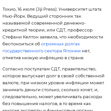
Фото/Видео
Токио, 16 июля (Jiji Press). Университет штата
Нью-Йорк. Ведущий сторонник так
Разделы
называемой современной денежно-
кредитной теории, или СДТ, профессор
Люди
Популярные статьи
Стефани Келтон заявила, что необходимости
беспокоиться об
огромных долгах
Блог
Японский язык
official SNS
государственного сектора Японии
нет,
отметив низкую инфляцию в стране.
Политика
Японский калейдоскоп
Согласно постулатам СДТ, правительство,
которое выпускает долг в своей собственной
Экономика
Семья
валюте, при низком уровне инфляции может
занимать деньги столько, сколько хочет, и,
Общество
Еда и напитки
следовательно, может увеличивать расходы
без повышения налогов, в то время как
Культура
многие эксперты и финансовые органы