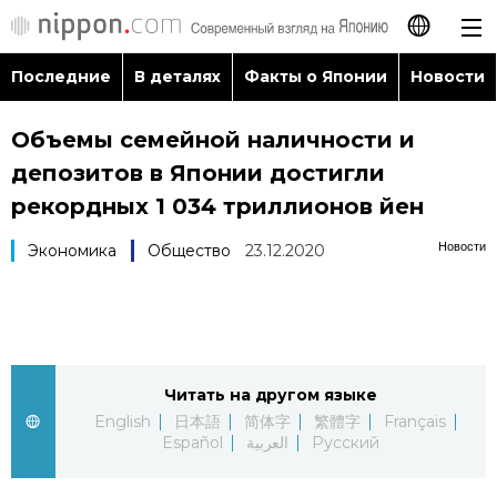
Последние
В деталях
Факты о Японии
Новости
日本語
Объемы семейной наличности и
English
депозитов в Японии достигли
简体字
рекордных 1 034 триллионов йен
Последние
Новости
Экономика
Общество
23.12.2020
繁體字
В деталях
Français
Факты о Японии
Español
Читать на другом языке
Новости
العربية
English
日本語
简体字
繁體字
Français
Español
العربية
Русский
Путеводитель по Японии