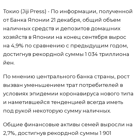
Фото/Видео
Токио (Jiji Press) - По информации, полученной
от Банка Японии 21 декабря, общий объем
Разделы
наличных средств и депозитов домашних
хозяйств в Японии на конец сентября вырос
Люди
Популярные статьи
на 4,9% по сравнению с предыдущим годом,
достигнув рекордной суммы 1 034 триллиона
Блог
Японский язык
official SNS
йен.
По мнению центрального банка страны, рост
Политика
Японский калейдоскоп
вызван уменьшением трат потребителей в
условиях эпидемии коронавируса нового типа
Экономика
Семья
и наметившейся тенденцией всегда иметь
под рукой некоторую сумму наличных.
Общество
Еда и напитки
Общие финансовые активы семей выросли на
Культура
2,7%, достигнув рекордной суммы 1 901