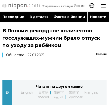
Последние
В деталях
Факты о Японии
Новости
日本語
В Японии рекордное количество
English
госслужащих-мужчин брало отпуск
简体字
по уходу за ребёнком
Последние
Новости
Общество
27.01.2021
繁體字
В деталях
Français
Факты о Японии
Español
Читать на другом языке
Новости
العربية
English
日本語
简体字
繁體字
Français
Español
العربية
Русский
Путеводитель по Японии