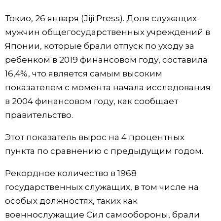
Фото/Видео
Токио, 26 января (Jiji Press). Доля служащих-
мужчин общегосударственных учреждений в
Разделы
Японии, которые брали отпуск по уходу за
ребенком в 2019 финансовом году, составила
Люди
Популярные статьи
16,4%, что является самым высоким
показателем с момента начала исследования
Блог
Японский язык
official SNS
в 2004 финансовом году, как сообщает
правительство.
Политика
Японский калейдоскоп
Этот показатель вырос на 4 процентных
пункта по сравнению с предыдущим годом.
Экономика
Семья
Рекордное количество в 1968
Общество
Еда и напитки
государственных служащих, в том числе на
особых должностях, таких как
Культура
военнослужащие Сил самообороны, брали