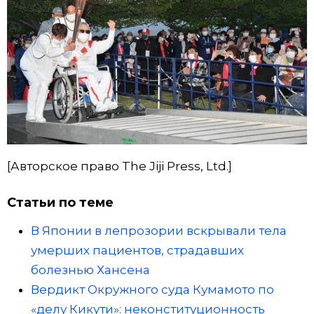
[Авторское право The Jiji Press, Ltd.]
Статьи по теме
В Японии в лепрозории вскрывали тела
умерших пациентов, страдавших
болезнью Хансена
Вердикт Окружного суда Кумамото по
«делу Кикути»: неконституционность