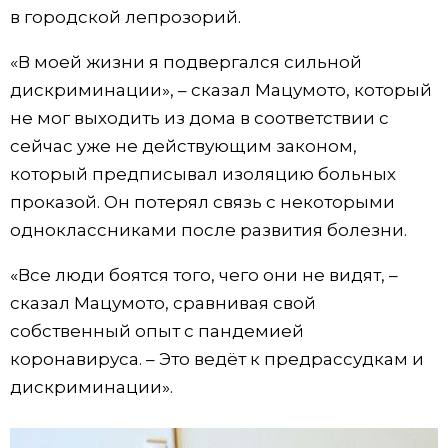
в городской лепрозорий.
Жизнь
«В моей жизни я подвергался сильной
дискриминации», – сказал Мацумото, который
Технологии
не мог выходить из дома в соответствии с
сейчас уже не действующим законом,
Токио
который предписывал изоляцию больных
проказой. Он потерял связь с некоторыми
От редакции
одноклассниками после развития болезни.
«Все люди боятся того, чего они не видят, –
сказал Мацумото, сравнивая свой
собственный опыт с пандемией
коронавируса. – Это ведёт к предрассудкам и
дискриминации».