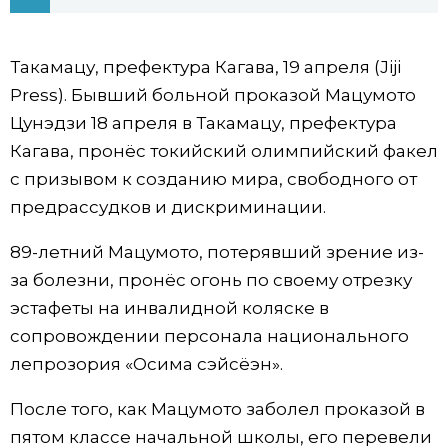
Фото/Видео
Такамацу, префектура Кагава, 19 апреля (Jiji
Разделы
Press). Бывший больной проказой Мацумото
Цунэдзи 18 апреля в Такамацу, префектура
Люди
Популярные статьи
Кагава, пронёс токийский олимпийский факел
с призывом к созданию мира, свободного от
Блог
Японский язык
official SNS
предрассудков и дискриминации.
89-летний Мацумото, потерявший зрение из-
Политика
Японский калейдоскоп
за болезни, пронёс огонь по своему отрезку
эстафеты на инвалидной коляске в
Экономика
Семья
сопровождении персонала национального
лепрозория «Осима сэйсёэн».
Общество
Еда и напитки
После того, как Мацумото заболел проказой в
Культура
пятом классе начальной школы, его перевели