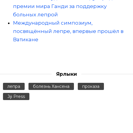
премии мира Ганди за поддержку
больных лепрой
Международный симпозиум,
посвящённый лепре, впервые прошёл в
Ватикане
Ярлыки
лепра
болезнь Хансена
проказа
Jiji Press