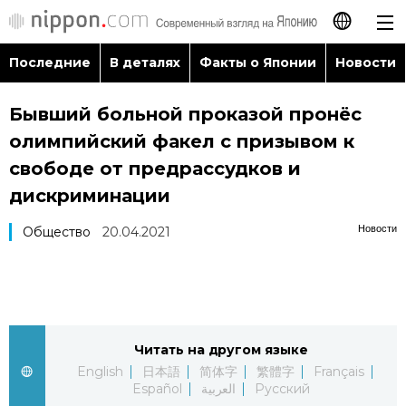
Последние
В деталях
Факты о Японии
Новости
日本語
Бывший больной проказой пронёс
English
олимпийский факел с призывом к
简体字
свободе от предрассудков и
Последние
дискриминации
繁體字
В деталях
Новости
Общество
20.04.2021
Français
Факты о Японии
Español
Новости
العربية
Читать на другом языке
English
日本語
简体字
繁體字
Français
Путеводитель по Японии
Español
العربية
Русский