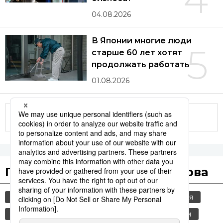
04.08.2026
В Японии многие люди
5
старше 60 лет хотят
продолжать работать
01.08.2026
Другие статьи по теме
Популярные поисковые слова
общество
jiji press
политика
россия
шпионаж
культура
история
туризм