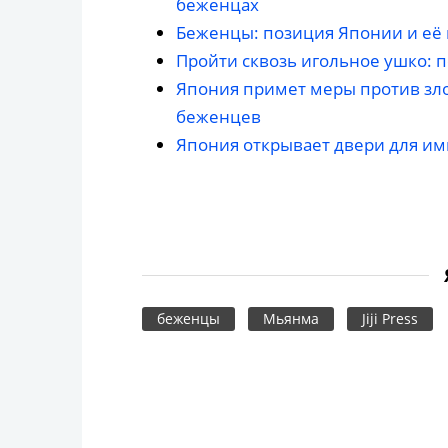
беженцах
Беженцы: позиция Японии и её
Пройти сквозь игольное ушко:
Япония примет меры против зл
беженцев
Япония открывает двери для и
беженцы
Мьянма
Jiji Press