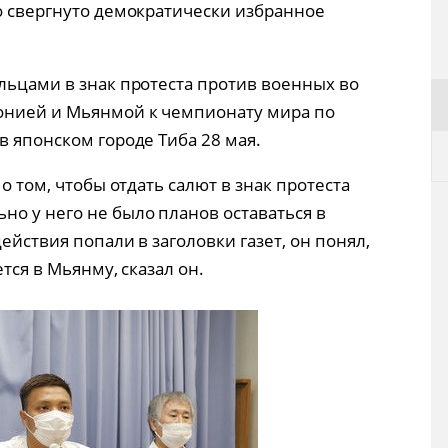
ло свергнуто демократически избранное
льцами в знак протеста против военных во
онией и Мьянмой к чемпионату мира по
в японском городе Тиба 28 мая.
 о том, чтобы отдать салют в знак протеста
но у него не было планов оставаться в
действия попали в заголовки газет, он понял,
ется в Мьянму, сказал он.