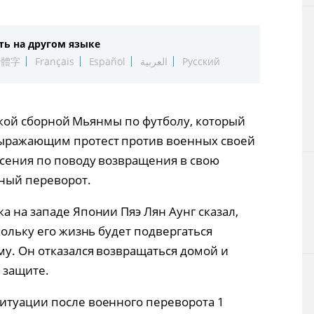
Технологии
ть на другом языке
Токио
繁體字
Français
Español
العربية
Русский
От редакции
ужской сборной Мьянмы по футболу, который
выражающим протест против военных своей
асения по поводу возвращения в свою
нный переворот.
а на западе Японии Пяэ Лян Аунг сказал,
кольку его жизнь будет подвергаться
му. Он отказался возвращаться домой и
 защите.
итуации после военного переворота 1