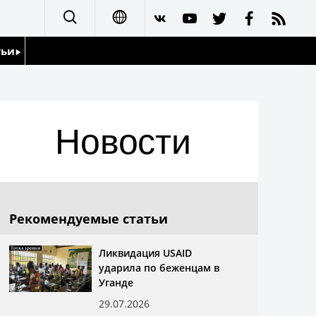
тьи
日本語
English
йдоскоп
Новости
简体字
繁體字
Français
Рекомендуемые статьи
Español
Ликвидация USAID
ударила по беженцам в
العربية
Уганде
29.07.2026