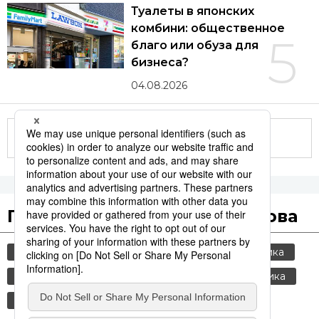
Туалеты в японских
комбини: общественное
5
благо или обуза для
бизнеса?
04.08.2026
Другие статьи по теме
Популярные поисковые слова
общество
jiji press
культура
политика
история
россия
шпионаж
экономика
еда и напитки
технологии