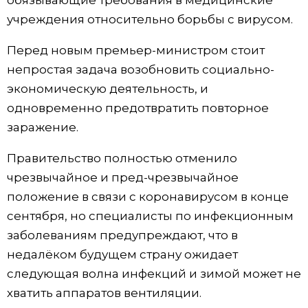
обязывающие требования в медицинские
учреждения относительно борьбы с вирусом.
Жизнь
Перед новым премьер-министром стоит
Технологии
непростая задача возобновить социально-
экономическую деятельность, и
Токио
одновременно предотвратить повторное
заражение.
От редакции
Правительство полностью отменило
чрезвычайное и пред-чрезвычайное
положение в связи с коронавирусом в конце
сентября, но специалисты по инфекционным
заболеваниям предупреждают, что в
недалёком будущем страну ожидает
следующая волна инфекций и зимой может не
хватить аппаратов вентиляции.