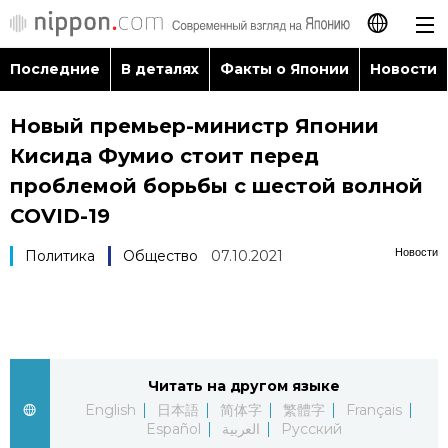
Последние
В деталях
Факты о Японии
Новости
日本語
Новый премьер-министр Японии
English
Кисида Фумио стоит перед
简体字
проблемой борьбы с шестой волной
Последние
COVID-19
繁體字
В деталях
Новости
Политика
Общество
07.10.2021
Français
Факты о Японии
Español
Новости
العربية
Читать на другом языке
English
日本語
简体字
繁體字
Français
Путеводитель по Японии
Español
العربية
Русский