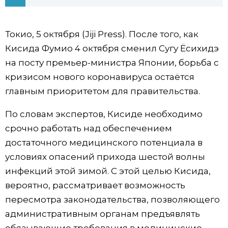
Фото/Видео
Токио, 5 октября (Jiji Press). После того, как
Разделы
Кисида Фумио 4 октября сменил Сугу Ёсихидэ
на посту премьер-министра Японии, борьба с
Люди
Популярные статьи
кризисом нового коронавируса остаётся
главным приоритетом для правительства.
Блог
Японский язык
official SNS
По словам экспертов, Кисиде необходимо
срочно работать над обеспечением
Политика
Японский калейдоскоп
достаточного медицинского потенциала в
условиях опасений прихода шестой волны
Экономика
Семья
инфекций этой зимой. С этой целью Кисида,
вероятно, рассматривает возможность
Общество
Еда и напитки
пересмотра законодательства, позволяющего
административным органам предъявлять
Культура