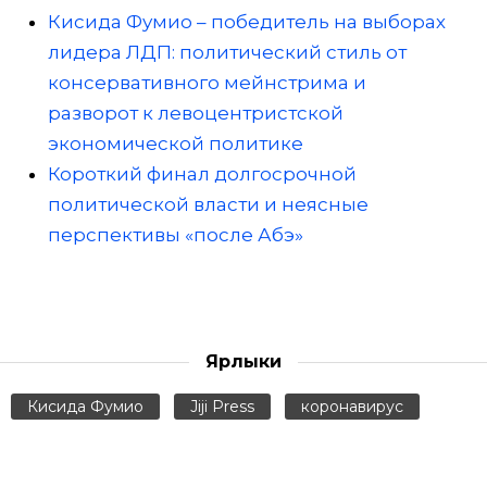
Кисида Фумио – победитель на выборах
лидера ЛДП: политический стиль от
консервативного мейнстрима и
разворот к левоцентристской
экономической политике
Короткий финал долгосрочной
политической власти и неясные
перспективы «после Абэ»
Ярлыки
Кисида Фумио
Jiji Press
коронавирус