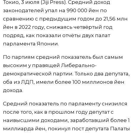
Токио, 3 июля (Jiji Press). Средний доход
Фото/Видео
законодателей упал на 990 000 йен по
сравнению с предыдущим годом до 21,56 млн
Разделы
йен в 2022 году, снижаясь четвёртый год
подряд, как показали отчёты двух палат
Люди
Популярные статьи
парламента Японии.
По партиям средний показатель был самым
Блог
Японский язык
official SNS
высоким у правящей Либерально-
демократической партии. Только два депутата,
Политика
Японский калейдоскоп
оба из ЛДП, имели более 100 миллионов йен
дохода.
Экономика
Семья
Средний показатель по парламенту снизился
Общество
Еда и напитки
после того, как в прошлом году депутат с
наивысшими доходами, заработавший более 1
Культура
миллиарда йен, покинул пост депутата Палаты