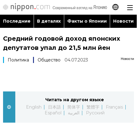
Последние
В деталях
Факты о Японии
Новости
日本語
Средний годовой доход японских
English
депутатов упал до 21,5 млн йен
简体字
Последние
Новости
Политика
Общество
04.07.2023
繁體字
В деталях
Français
Факты о Японии
Читать на другом языке
Español
English
日本語
简体字
繁體字
Français
Новости
Español
العربية
Русский
العربية
Путеводитель по Японии