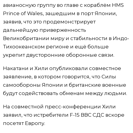
авианосную группу во главе с кораблём HMS
Жизнь
Prince of Wales, зашедшим в порт Японии,
заявив, что это продемонстрирует
Технологии
дальнейшую приверженность
Великобритании миру и стабильности в Индо-
Токио
Тихоокеанском регионе и ещё больше
укрепит двусторонние оборонные связи.
От редакции
Накатани и Хили опубликовали совместное
заявление, в котором говорится, что Силы
самообороны Японии и британские военные
будут содействовать обменам между людьми.
На совместной пресс-конференции Хили
заявил, что истребители F-15 ВВС СДС вскоре
посетят Европу.