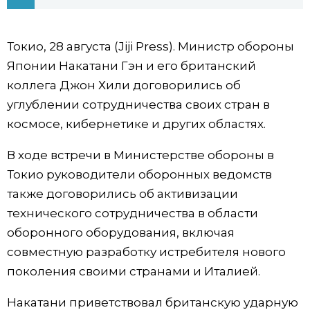
Фото/Видео
Токио, 28 августа (Jiji Press). Министр обороны
Разделы
Японии Накатани Гэн и его британский
коллега Джон Хили договорились об
Люди
Популярные статьи
углублении сотрудничества своих стран в
космосе, кибернетике и других областях.
Блог
Японский язык
official SNS
В ходе встречи в Министерстве обороны в
Токио руководители оборонных ведомств
Политика
Японский калейдоскоп
также договорились об активизации
технического сотрудничества в области
Экономика
Семья
оборонного оборудования, включая
совместную разработку истребителя нового
Общество
Еда и напитки
поколения своими странами и Италией.
Культура
Накатани приветствовал британскую ударную