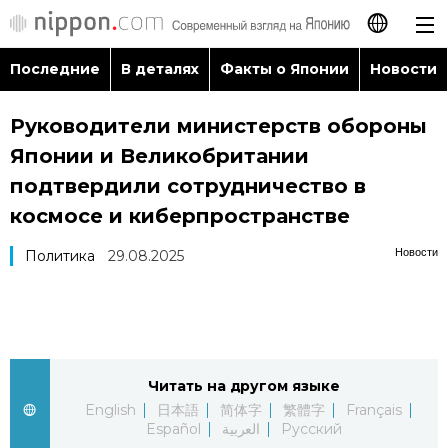
Последние
В деталях
Факты о Японии
Новости
日本語
Руководители министерств обороны
English
Японии и Великобритании
简体字
подтвердили сотрудничество в
Последние
космосе и киберпространстве
繁體字
В деталях
Новости
Политика
29.08.2025
Français
Факты о Японии
Español
Новости
العربية
Читать на другом языке
English
日本語
简体字
繁體字
Français
Путеводитель по Японии
Español
العربية
Русский