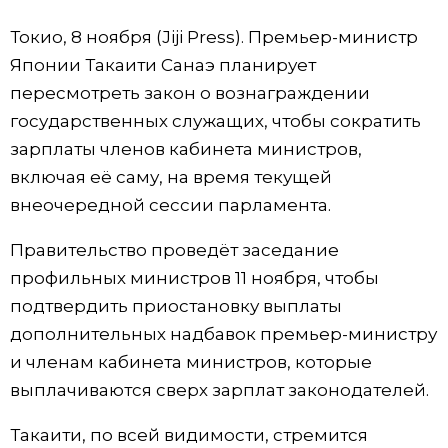
Фото/Видео
Токио, 8 ноября (Jiji Press). Премьер-министр
Японии Такаити Санаэ планирует
Разделы
пересмотреть закон о вознаграждении
государственных служащих, чтобы сократить
Люди
Популярные статьи
зарплаты членов кабинета министров,
включая её саму, на время текущей
Блог
Японский язык
official SNS
внеочередной сессии парламента.
Правительство проведёт заседание
Политика
Японский калейдоскоп
профильных министров 11 ноября, чтобы
подтвердить приостановку выплаты
Экономика
Семья
дополнительных надбавок премьер-министру
и членам кабинета министров, которые
Общество
Еда и напитки
выплачиваются сверх зарплат законодателей.
Культура
Такаити, по всей видимости, стремится