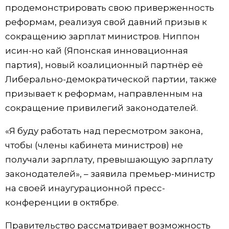
продемонстрировать свою приверженность
Жизнь
реформам, реализуя свой давний призыв к
сокращению зарплат министров. Ниппон
Технологии
исин-но кай (Японская инновационная
партия), новый коалиционный партнёр её
Токио
Либерально-демократической партии, также
призывает к реформам, направленным на
От редакции
сокращение привилегий законодателей.
«Я буду работать над пересмотром закона,
чтобы (члены кабинета министров) не
получали зарплату, превышающую зарплату
законодателей», – заявила премьер-министр
на своей инаугурационной пресс-
конференции в октябре.
Правительство рассматривает возможность