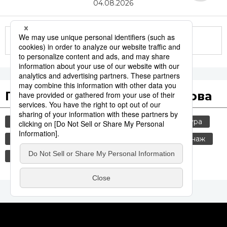
04.08.2026
Другие статьи по теме
Популярные поисковые слова
общество
jiji press
политика
культура
история
технологии
россия
шпионаж
синкансэн
транспорт