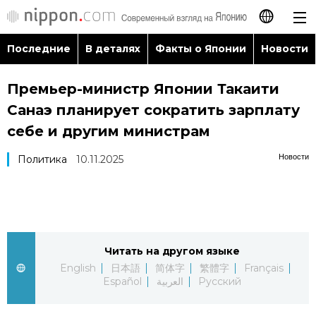
Последние
В деталях
Факты о Японии
Новости
日本語
Премьер-министр Японии Такаити
English
Санаэ планирует сократить зарплату
简体字
себе и другим министрам
Последние
Новости
Политика
10.11.2025
繁體字
В деталях
Français
Факты о Японии
Español
Читать на другом языке
Новости
العربية
English
日本語
简体字
繁體字
Français
Español
العربية
Русский
Путеводитель по Японии