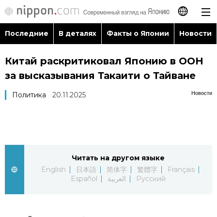
Последние
В деталях
Факты о Японии
Новости
日本語
Китай раскритиковал Японию в ООН
English
за высказывания Такаити о Тайване
简体字
Последние
Новости
Политика
20.11.2025
繁體字
В деталях
Français
Факты о Японии
Читать на другом языке
Español
English
日本語
简体字
繁體字
Français
Новости
Español
العربية
Русский
العربية
Путеводитель по Японии