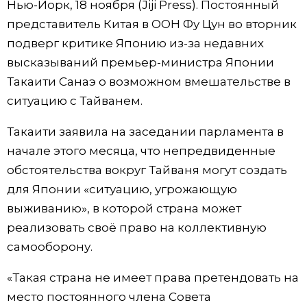
Нью-Йорк, 18 ноября (Jiji Press). Постоянный
Фото/Видео
представитель Китая в ООН Фу Цун во вторник
подверг критике Японию из-за недавних
Разделы
высказываний премьер-министра Японии
Такаити Санаэ о возможном вмешательстве в
Люди
Популярные статьи
ситуацию с Тайванем.
Такаити заявила на заседании парламента в
Блог
Японский язык
official SNS
начале этого месяца, что непредвиденные
обстоятельства вокруг Тайваня могут создать
Политика
Японский калейдоскоп
для Японии «ситуацию, угрожающую
выживанию», в которой страна может
Экономика
Семья
реализовать своё право на коллективную
самооборону.
Общество
Еда и напитки
«Такая страна не имеет права претендовать на
Культура
место постоянного члена Совета