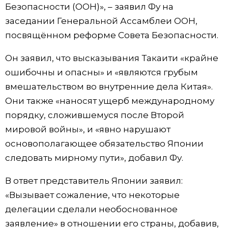
Безопасности (ООН)», – заявил Фу на
Жизнь
заседании Генеральной Ассамблеи ООН,
посвящённом реформе Совета Безопасности.
Технологии
Он заявил, что высказывания Такаити «крайне
ошибочны и опасны» и «являются грубым
Токио
вмешательством во внутренние дела Китая».
Они также «наносят ущерб международному
От редакции
порядку, сложившемуся после Второй
мировой войны», и «явно нарушают
основополагающее обязательство Японии
следовать мирному пути», добавил Фу.
В ответ представитель Японии заявил:
«Вызывает сожаление, что некоторые
делегации сделали необоснованное
заявление» в отношении его страны, добавив,