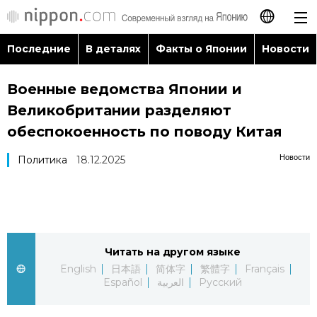
Последние
В деталях
Факты о Японии
Новости
日本語
Военные ведомства Японии и
English
Великобритании разделяют
简体字
обеспокоенность по поводу Китая
Последние
Новости
Политика
18.12.2025
繁體字
В деталях
Français
Факты о Японии
Español
Читать на другом языке
Новости
العربية
English
日本語
简体字
繁體字
Français
Español
العربية
Русский
Путеводитель по Японии