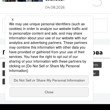
04.08.2026
Другие статьи по теме
Популярные поисковые слова
общество
культура
политика
jiji press
история
туризм
экономика
туалеты
технологии
комбини