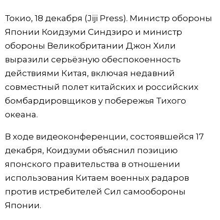
Фото/Видео
Токио, 18 декабря (Jiji Press). Министр обороны
Японии Коидзуми Синдзиро и министр
Разделы
обороны Великобритании Джон Хили
выразили серьёзную обеспокоенность
Люди
Популярные статьи
действиями Китая, включая недавний
совместный полет китайских и российских
Блог
Японский язык
official SNS
бомбардировщиков у побережья Тихого
океана.
Политика
Японский калейдоскоп
В ходе видеоконференции, состоявшейся 17
декабря, Коидзуми объяснил позицию
Экономика
Семья
японского правительства в отношении
использования Китаем военных радаров
Общество
Еда и напитки
против истребителей Сил самообороны
Японии.
Культура