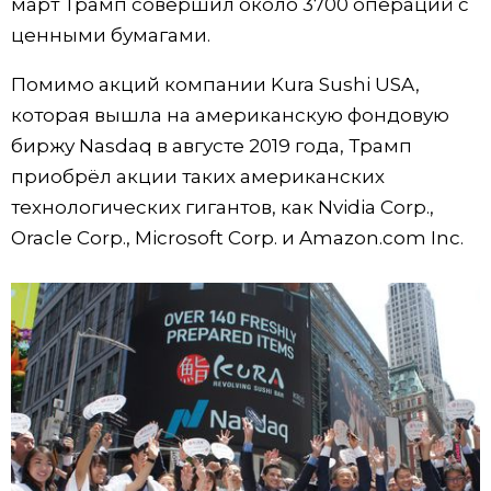
март Трамп совершил около 3700 операций с
ценными бумагами.
Жизнь
Помимо акций компании Kura Sushi USA,
Технологии
которая вышла на американскую фондовую
биржу Nasdaq в августе 2019 года, Трамп
Токио
приобрёл акции таких американских
технологических гигантов, как Nvidia Corp.,
От редакции
Oracle Corp., Microsoft Corp. и Amazon.com Inc.