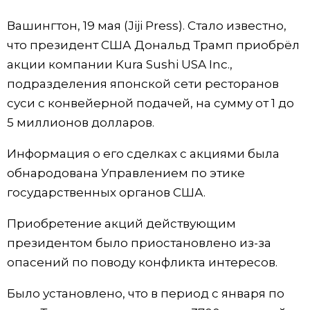
Фото/Видео
Вашингтон, 19 мая (Jiji Press). Стало известно,
что президент США Дональд Трамп приобрёл
Разделы
акции компании Kura Sushi USA Inc.,
подразделения японской сети ресторанов
Люди
Популярные статьи
суси с конвейерной подачей, на сумму от 1 до
5 миллионов долларов.
Блог
Японский язык
official SNS
Информация о его сделках с акциями была
обнародована Управлением по этике
Политика
Японский калейдоскоп
государственных органов США.
Экономика
Семья
Приобретение акций действующим
президентом было приостановлено из-за
Общество
Еда и напитки
опасений по поводу конфликта интересов.
Было установлено, что в период с января по
Культура