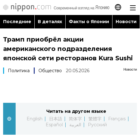
Последние
В деталях
Факты о Японии
Новости
日本語
Трамп приобрёл акции
English
американского подразделения
简体字
японской сети ресторанов Kura Sushi
Последние
Новости
Политика
Общество
20.05.2026
繁體字
В деталях
Français
Факты о Японии
Español
Читать на другом языке
Новости
العربية
English
日本語
简体字
繁體字
Français
Español
العربية
Русский
Путеводитель по Японии