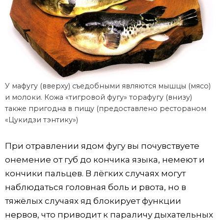
У мафугу (вверху) съедобными являются мышцы (мясо)
и молоки. Кожа «тигровой фугу» торафугу (внизу)
также пригодна в пищу (предоставлено рестораном
«Цукидзи тэнтику»)
При отравлении ядом фугу вы почувствуете
онемение от губ до кончика языка, немеют и
кончики пальцев. В лёгких случаях могут
наблюдаться головная боль и рвота, но в
тяжёлых случаях яд блокирует функции
нервов, что приводит к параличу дыхательных