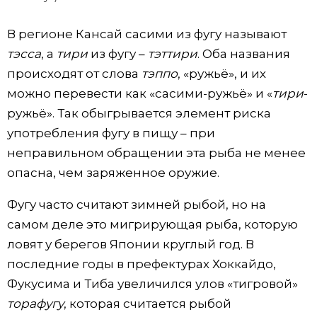
В регионе Кансай сасими из фугу называют
тэсса
, а
тири
из фугу –
тэттири
. Оба названия
происходят от слова
тэппо
, «ружьё», и их
можно перевести как «сасими-ружьё» и «
тири
-
ружьё». Так обыгрывается элемент риска
употребления фугу в пищу – при
неправильном обращении эта рыба не менее
опасна, чем заряженное оружие.
Фугу часто считают зимней рыбой, но на
самом деле это мигрирующая рыба, которую
ловят у берегов Японии круглый год. В
последние годы в префектурах Хоккайдо,
Фукусима и Тиба увеличился улов «тигровой»
торафугу
, которая считается рыбой