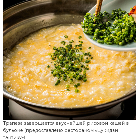
Трапеза завершается вкуснейшей рисовой кашей в
бульоне (предоставлено рестораном «Цукидзи
тэнтику»)