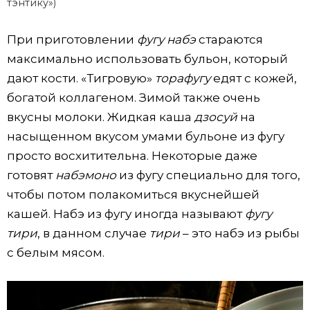
тэнтику»)
При приготовлении
фугу набэ
стараются
максимально использовать бульон, который
дают кости. «Тигровую»
торафугу
едят с кожей,
богатой коллагеном. Зимой также очень
вкусны молоки. Жидкая каша
дзосуй
на
насыщенном вкусом умами бульоне из фугу
просто восхитительна. Некоторые даже
готовят
набэмоно
из фугу специально для того,
чтобы потом полакомиться вкуснейшей
кашей. Набэ из фугу иногда называют
фугу
тири
, в данном случае
тири
– это набэ из рыбы
с белым мясом.