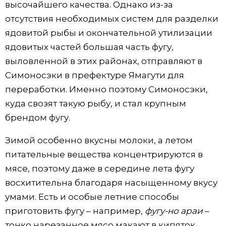
высочайшего качества. Однако из-за
отсутствия необходимых систем для разделки
ядовитой рыбы и окончательной утилизации
ядовитых частей большая часть фугу,
выловленной в этих районах, отправляют в
Симоносэки в префектуре Ямагути для
переработки. Именно поэтому Симоносэки,
куда свозят такую рыбу, и стал крупным
брендом фугу.
Зимой особенно вкусны молоки, а летом
питательные вещества концентрируются в
мясе, поэтому даже в середине лета фугу
восхитительна благодаря насыщенному вкусу
умами. Есть и особые летние способы
приготовить фугу – например,
фугу
-
но араи
–
тонко нарезанное мясо макают в кипяток,