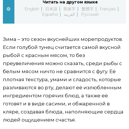
Читать на другом языке
English
日本語
简体字
繁體字
Français
Жизнь
Español
العربية
Русский
Технологии
Зима – это сезон вкуснейших морепродуктов.
Токио
Если голубой тунец считается самой вкусной
рыбой с красным мясом, то без
От редакции
преувеличения можно сказать, среди рыбы с
белым мясом ничто не сравнится с фугу. Её
плотная текстура, умами и сладость, которые
разливаются во рту, делают её излюбленным
ингредиентом горячих блюд, а также её
готовят и в виде сасими, и обжаренной в
кляре, создавая блюда, наполняющие сердца
людей ощущением счастья.