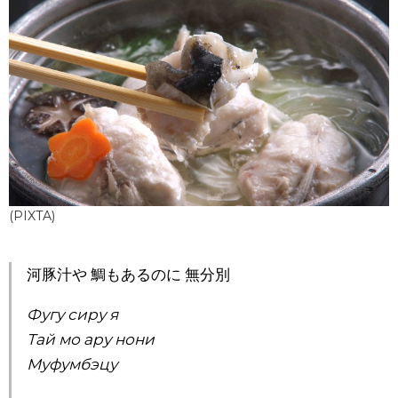
(PIXTA)
河豚汁や 鯛もあるのに 無分別
Фугу сиру я
Тай мо ару нони
Муфумбэцу