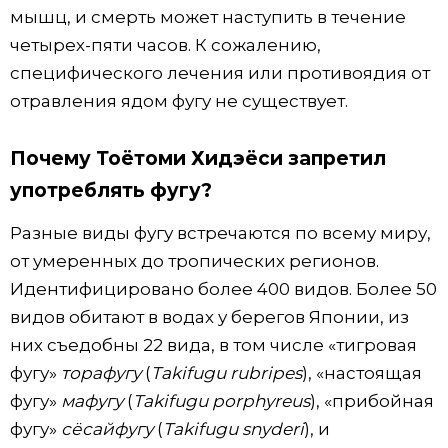
мышц, и смерть может наступить в течение
четырех-пяти часов. К сожалению,
специфического лечения или противоядия от
отравления ядом фугу не существует.
Почему Тоётоми Хидэёси запретил
употреблять фугу?
Разные виды фугу встречаются по всему миру,
от умеренных до тропических регионов.
Идентифицировано более 400 видов. Более 50
видов обитают в водах у берегов Японии, из
них съедобны 22 вида, в том числе «тигровая
фугу»
торафугу
(
Takifugu rubripes
), «настоящая
фугу»
мафугу
(
Takifugu porphyreus
), «прибойная
фугу»
сёсайфугу
(
Takifugu snyderi
), и