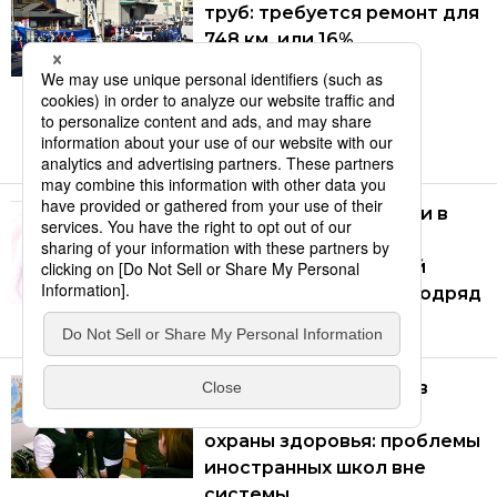
труб: требуется ремонт для
748 км, или 16%
обследованных
профильным
министерством
03.08.2026
Падение рождаемости в
Японии: в 2025 году
количество рождений
падало десятый год подряд
02.08.2026
Дефицит поддержки в
сфере образования и
охраны здоровья: проблемы
иностранных школ вне
системы