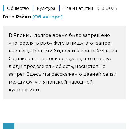
Фото/Видео
Общество
Культура
Еда и напитки
15.01.2026
Гото Рэйко
[Об авторе]
Разделы
В Японии долгое время было запрещено
Люди
Популярные статьи
употреблять рыбу фугу в пищу, этот запрет
ввёл ещё Тоётоми Хидэёси в конце XVI века.
Блог
Японский язык
Однако она настолько вкусна, что простые
official SNS
люди продолжали её есть, несмотря на
Политика
Японский калейдоскоп
запрет. Здесь мы расскажем о давней связи
между фугу и японской народной
кулинарией.
Экономика
Семья
Общество
Еда и напитки
Культура