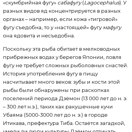
«скумбрийная фугу»
сабафугу
(
Lagocephalus
). У
разных видов яд концентрируется в разных
органах – например, если кожа «тигровой»
фугу съедобна, то у «настоящей» фугу
мафугу
она ядовита и несъедобна.
Поскольку эта рыба обитает в мелководных
прибрежных водах у берегов Японии, ловля
фугу не требует сложных рыболовных снастей.
История употребления фугу в пищу
насчитывает много веков: зубы и кости этой
рыбы были обнаружены при раскопках
поселений периода Дзёмон (13 000 лет до н. э.
– 300 лет н.э.), таких как ракушечные кучи
Убаяма (5000-3000 лет до н. э.) в городе
Итикава, префектура Тиба. Остаётся загадкой,
умели ли люди культуры Дзёмон отличать