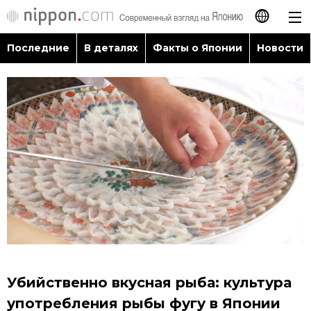
Последние
В деталях
Факты о Японии
Новости
日本語
English
简体字
Последние
繁體字
В деталях
Français
Факты о Японии
Español
Новости
العربية
Убийственно вкусная рыба: культура
Путеводитель по Японии
употребления рыбы фугу в Японии