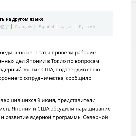
Технологии
ть на другом языке
Токио
繁體字
Français
Español
العربية
Русский
От редакции
я и Соединённые Штаты провели рабочие
анных дел Японии в Токио по вопросам
ядерный зонтик США, подтвердив свою
роннего сотрудничества, сообщило
завершившихся 9 июня, представители
омств Японии и США обсудили наращивание
а и развитие ядерной программы Северной