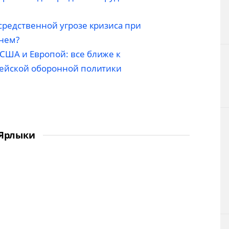
средственной угрозе кризиса при
анем?
США и Европой: все ближе к
пейской оборонной политики
Ярлыки