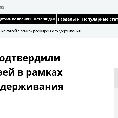
Разделы
Популярные ста
итель по Японии
Фото/Видео
Люди
Японский язык
ние связей в рамках расширенного сдерживания
Блог
Японский кале
подтвердили
Политика
Семья
зей в рамках
Экономика
Еда и напитки
сдерживания
Общество
Культура
Жизнь