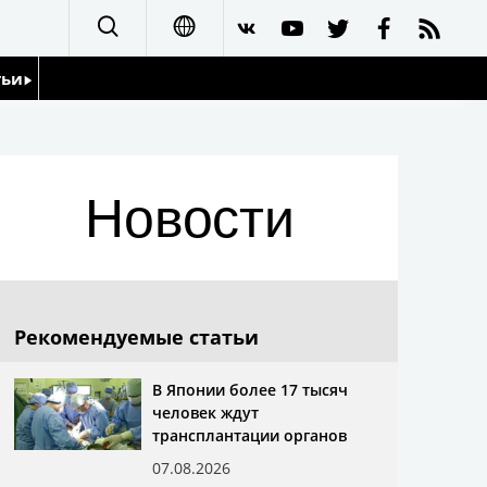
тьи
日本語
English
йдоскоп
Новости
简体字
繁體字
Français
Рекомендуемые статьи
Español
В Японии более 17 тысяч
человек ждут
العربية
трансплантации органов
07.08.2026