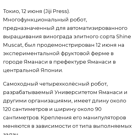
Фото/Видео
Токио, 12 июня (Jiji Press).
Многофункциональный робот,
Разделы
предназначенный для автоматизированного
выращивания винограда элитного сорта Shine
Люди
Популярные статьи
Muscat, был продемонстрирован 12 июня на
экспериментальной фруктовой ферме в
Блог
Японский язык
official SNS
городе Яманаси в префектуре Яманаси в
центральной Японии.
Политика
Японский калейдоскоп
Самоходный четырехколёсный робот,
разрабатываемый Университетом Яманаси и
Экономика
Семья
другими организациями, имеет длину около
120 сантиметров и ширину около 90
Общество
Еда и напитки
сантиметров. Крепления его манипуляторов
меняются в зависимости от типа выполняемых
Культура
задач.