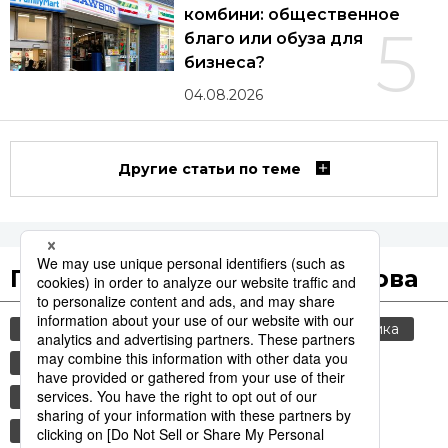
комбини: общественное
5
благо или обуза для
бизнеса?
04.08.2026
Другие статьи по теме
Популярные поисковые слова
общество
культура
jiji press
политика
туризм
история
еда и напитки
экономика
императорский дом
японская кухня