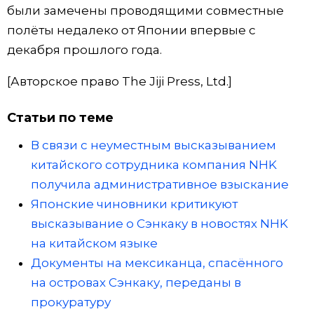
были замечены проводящими совместные
Жизнь
полёты недалеко от Японии впервые с
декабря прошлого года.
Технологии
[Авторское право The Jiji Press, Ltd.]
Токио
Статьи по теме
В связи с неуместным высказыванием
От редакции
китайского сотрудника компания NHK
получила административное взыскание
Японские чиновники критикуют
высказывание о Сэнкаку в новостях NHK
на китайском языке
Документы на мексиканца, спасённого
на островах Сэнкаку, переданы в
прокуратуру