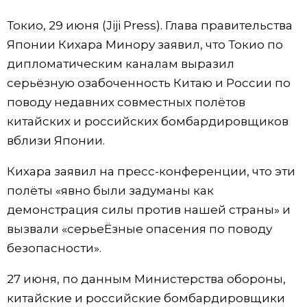
Фото/Видео
Токио, 29 июня (Jiji Press). Глава правительства
Японии Кихара Минору заявил, что Токио по
Разделы
дипломатическим каналам выразил
серьёзную озабоченность Китаю и России по
Люди
Популярные статьи
поводу недавних совместных полётов
китайских и российских бомбардировщиков
Блог
Японский язык
official SNS
вблизи Японии.
Кихара заявил на пресс-конференции, что эти
Политика
Японский калейдоскоп
полёты «явно были задуманы как
демонстрация силы против нашей страны» и
Экономика
Семья
вызвали «серьеЁзные опасения по поводу
безопасности».
Общество
Еда и напитки
27 июня, по данным Министерства обороны,
Культура
китайские и российские бомбардировщики