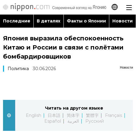
Последние
В деталях
Факты о Японии
Новости
日本語
Япония выразила обеспокоенность
English
Китаю и России в связи с полётами
简体字
бомбардировщиков
Последние
Новости
Политика
30.06.2026
繁體字
В деталях
Français
Факты о Японии
Español
Читать на другом языке
Новости
العربية
English
日本語
简体字
繁體字
Français
Español
العربية
Русский
Путеводитель по Японии