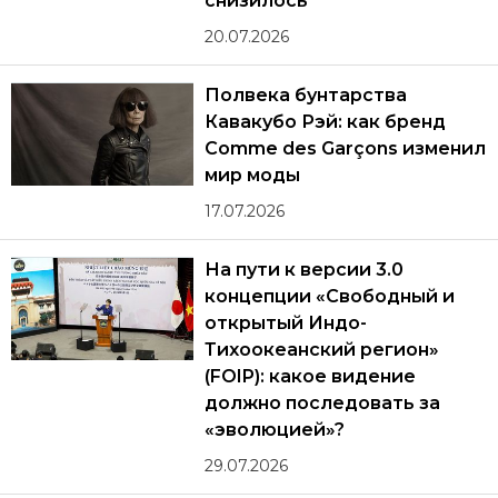
снизилось
20.07.2026
Полвека бунтарства
Кавакубо Рэй: как бренд
Comme des Garçons изменил
мир моды
17.07.2026
На пути к версии 3.0
концепции «Свободный и
открытый Индо-
Тихоокеанский регион»
(FOIP): какое видение
должно последовать за
«эволюцией»?
29.07.2026