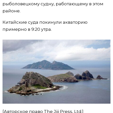
рыболовецкому судну, работающему в этом
Жизнь
районе.
Китайские суда покинули акваторию
Технологии
примерно в 9:20 утра.
Токио
От редакции
[Авторское право The Jiji Press, Ltd.]