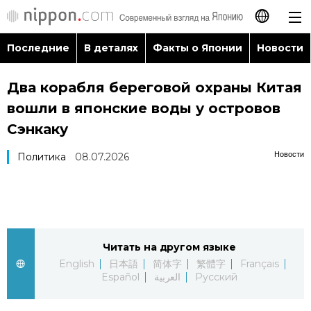
Последние
В деталях
Факты о Японии
Новости
日本語
Два корабля береговой охраны Китая
English
вошли в японские воды у островов
简体字
Сэнкаку
Последние
Новости
Политика
08.07.2026
繁體字
В деталях
Français
Факты о Японии
Español
Читать на другом языке
Новости
العربية
English
日本語
简体字
繁體字
Français
Español
العربية
Русский
Путеводитель по Японии