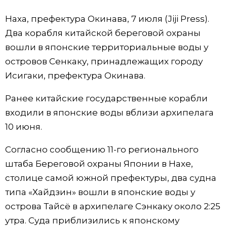
Фото/Видео
Наха, префектура Окинава, 7 июля (Jiji Press).
Два корабля китайской береговой охраны
Разделы
вошли в японские территориальные воды у
островов Сенкаку, принадлежащих городу
Люди
Популярные статьи
Исигаки, префектура Окинава.
Ранее китайские государственные корабли
Блог
Японский язык
official SNS
входили в японские воды вблизи архипелага
10 июня.
Политика
Японский калейдоскоп
Согласно сообщению 11-го регионального
Экономика
Семья
штаба Береговой охраны Японии в Нахе,
столице самой южной префектуры, два судна
Общество
Еда и напитки
типа «Хайдзин» вошли в японские воды у
острова Тайсё в архипелаге Сэнкаку около 2:25
Культура
утра. Суда приблизились к японскому