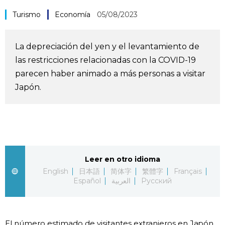
Vida
Turismo
Economía
05/08/2023
Guía de Japón
La depreciación del yen y el levantamiento de
las restricciones relacionadas con la COVID-19
Vídeos e imágenes
parecen haber animado a más personas a visitar
Japón.
En profundidad
Más
Noticias
Leer en otro idioma
official SNS
English
日本語
简体字
繁體字
Français
Español
العربية
Русский
Datos de Japón
Fragmentos de Japón
El número estimado de visitantes extranjeros en Japón