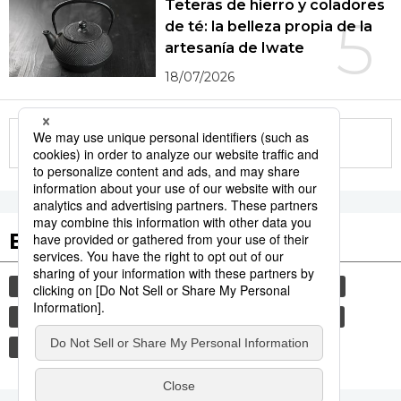
Teteras de hierro y coladores
5
de té: la belleza propia de la
artesanía de Iwate
18/07/2026
More in this series
Etiquetas destacadas
cultura
sociedad
vida
gastronomía
comida
jiji press
historia
economía
tradiciones
alimentos