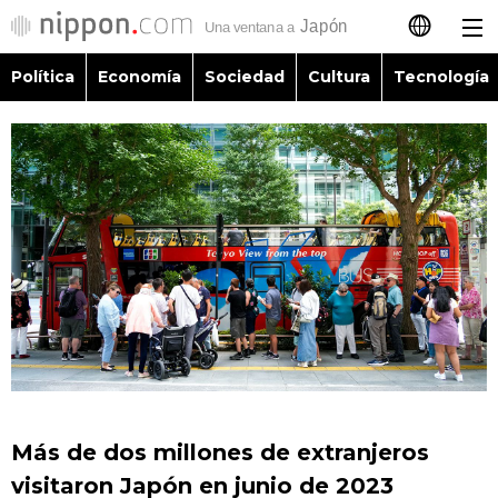
Política
Economía
Sociedad
Cultura
Tecnología
日本語
English
简体字
Política
繁體字
Economía
Français
Sociedad
العربية
Cultura
Русский
Más de dos millones de extranjeros
Tecnología
visitaron Japón en junio de 2023