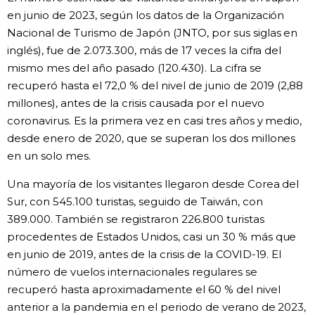
en junio de 2023, según los datos de la Organización
Gente
Nacional de Turismo de Japón (JNTO, por sus siglas en
inglés), fue de 2.073.300, más de 17 veces la cifra del
Blog
mismo mes del año pasado (120.430). La cifra se
recuperó hasta el 72,0 % del nivel de junio de 2019 (2,88
millones), antes de la crisis causada por el nuevo
Tokio
coronavirus. Es la primera vez en casi tres años y medio,
desde enero de 2020, que se superan los dos millones
Avisos
en un solo mes.
Una mayoría de los visitantes llegaron desde Corea del
Sur, con 545.100 turistas, seguido de Taiwán, con
389.000. También se registraron 226.800 turistas
procedentes de Estados Unidos, casi un 30 % más que
en junio de 2019, antes de la crisis de la COVID-19. El
número de vuelos internacionales regulares se
recuperó hasta aproximadamente el 60 % del nivel
anterior a la pandemia en el periodo de verano de 2023,