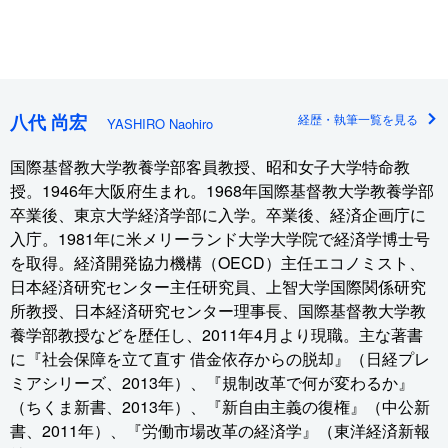
八代 尚宏
経歴・執筆一覧を見る
YASHIRO Naohiro
国際基督教大学教養学部客員教授、昭和女子大学特命教
授。1946年大阪府生まれ。1968年国際基督教大学教養学部
卒業後、東京大学経済学部に入学。卒業後、経済企画庁に
入庁。1981年に米メリーランド大学大学院で経済学博士号
を取得。経済開発協力機構（OECD）主任エコノミスト、
日本経済研究センター主任研究員、上智大学国際関係研究
所教授、日本経済研究センター理事長、国際基督教大学教
養学部教授などを歴任し、2011年4月より現職。主な著書
に『社会保障を立て直す 借金依存からの脱却』（日経プレ
ミアシリーズ、2013年）、『規制改革で何が変わるか』
（ちくま新書、2013年）、『新自由主義の復権』（中公新
書、2011年）、『労働市場改革の経済学』（東洋経済新報