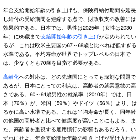
年金支給開始年齢の引き上げも、保険料納付期間を延長
し給付の受給期間を短縮する点で、財政収支の改善には
効果的である。日本では、男性は2025年（女性は2030
年）に65歳まで
支給開始年齢の引き上げ
が定められてい
るが、これは欧米主要国の67～68歳と比べれば低すぎる
水準である。平均寿命が世界でトップレベルの日本で
は、少なくとも70歳を目指す必要がある。
高齢化
への対応は、どの先進国にとっても深刻な問題で
あるが、日本にとっての利点は、高齢者の就業意欲の高
さである。60～64歳男性の就業率（2010年）では、日
本（76％）が、米国（59％）やドイツ（56％）より、は
るかに高い水準である。これは平均寿命が長く、同年齢
の他国の高齢者と比べて健康度が高いことにもよる。ま
た、高齢者を重視する雇用慣行の影響もあるだろう。い
ずれにせよ、年金支給開始年齢の引き上げが受け入れや