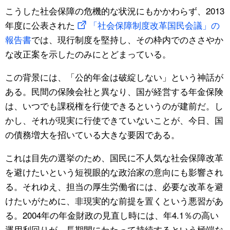
こうした社会保障の危機的な状況にもかかわらず、2013
年度に公表された
「社会保障制度改革国民会議」の
報告書
では、現行制度を堅持し、その枠内でのささやか
な改正案を示したのみにとどまっている。
この背景には、「公的年金は破綻しない」という神話が
ある。民間の保険会社と異なり、国が経営する年金保険
は、いつでも課税権を行使できるというのが建前だ。し
かし、それが現実に行使できていないことが、今日、国
の債務増大を招いている大きな要因である。
これは目先の選挙のため、国民に不人気な社会保障改革
を避けたいという短視眼的な政治家の意向にも影響され
る。それゆえ、担当の厚生労働省には、必要な改革を避
けたいがために、非現実的な前提を置くという悪習があ
る。2004年の年金財政の見直し時には、年4.1％の高い
運用利回りが、長期間にわたって持続するという極端な