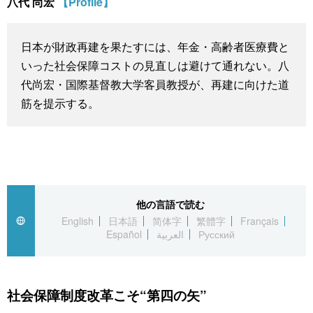
八代 尚宏
【Profile】
スポーツ・東京2020
文化
動画/Live
日本が財政再建を果たすには、年金・高齢者医療費と
科学・技術
Books
いった社会保障コストの見直しは避けて通れない。八
代尚宏・国際基督教大学客員教授が、再建に向けた道
暮らし
Cinema
筋を提示する。
スポーツ・東京2020
Topics
Images
他の言語で読む
People
English
日本語
简体字
繁體字
Français
Español
العربية
Русский
東京
社会保障制度改革こそ“第四の矢”
お知らせ