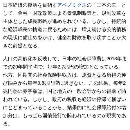
日本経済の復活を目指す
アベノミクス
の「三本の矢」と
公式SNS
して、金融・財政政策による景気刺激策と、規制改革を
主体とした成長戦略が進められている。しかし、持続的
な経済成長の軌道に戻るためには、増え続ける公的債務
の現状に歯止めをかけ、健全な財政を取り戻すことが大
きな前提となる。
人口の高齢化を反映して、日本の社会保障費は2013年ま
での20年間平均で、毎年2.7兆円の増加となっている。
他方、同期間の社会保険料収入は、原資となる所得の伸
び悩みから毎年0.8兆円増に過ぎない。この結果、毎年2
兆円弱の赤字額は、国と地方の一般会計からの補助で賄
われている。しかし、政府の税収も経済の停滞で横ばい
にとどまっていることから、結果的に社会保障給付の増
加分は、もっぱら国債発行で賄われているのが現実であ
る。