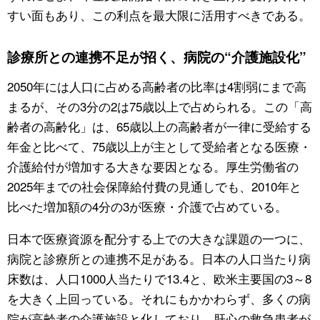
すい面もあり、この利点を最大限に活用すべきである。
診療所との連携不足が招く、病院の“介護施設化”
2050年には人口に占める高齢者の比率は4割弱にまで高
まるが、その3分の2は75歳以上で占められる。この「高
齢者の高齢化」は、65歳以上の高齢者が一律に受給する
年金と比べて、75歳以上が主として受給者となる医療・
介護給付が増加する大きな要因となる。厚生労働省の
2025年までの社会保障給付費の見通しでも、2010年と
比べた増加額の4分の3が医療・介護で占めている。
日本で医療資源を配分する上での大きな課題の一つに、
病院と診療所との連携不足がある。日本の人口当たり病
床数は、人口1000人当たりで13.4と、欧米主要国の3～8
を大きく上回っている。それにもかかわらず、多くの病
院が高齢者の介護施設と化しており、肝心の救急患者が