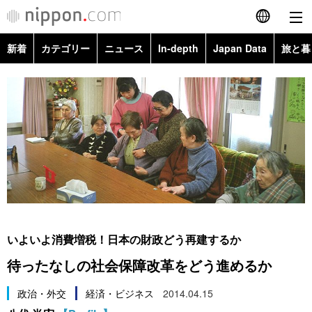
新着
カテゴリー
ニュース
In-depth
Japan Data
旅と暮
English
政治・外交
Topics
简体字
経済・ビジネス
Images
繁體字
カテゴリー
国際・海外
People
Français
政治・外交
ニュース
社会
東京
Español
経済・ビジネス
トップ
In-depth
文化
お知らせ
العربية
いよいよ消費増税！日本の財政どう再建するか
国際
アーカイブ
Japan Data
科学・技術
待ったなしの社会保障改革をどう進めるか
Русский
社会
旅と暮らし
政治・外交
経済・ビジネス
2014.04.15
暮らし