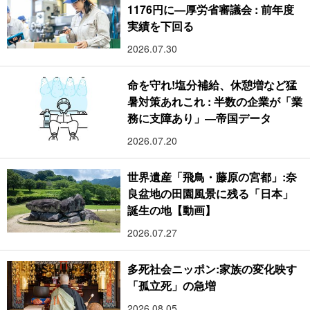
1176円に―厚労省審議会 : 前年度
実績を下回る
2026.07.30
命を守れ!塩分補給、休憩増など猛
暑対策あれこれ : 半数の企業が「業
務に支障あり」―帝国データ
2026.07.20
世界遺産「飛鳥・藤原の宮都」:奈
良盆地の田園風景に残る「日本」
誕生の地【動画】
2026.07.27
多死社会ニッポン:家族の変化映す
「孤立死」の急増
2026.08.05