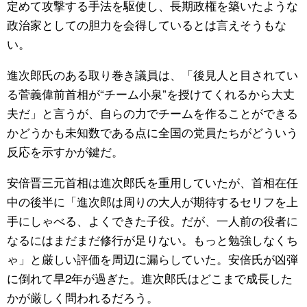
定めて攻撃する手法を駆使し、長期政権を築いたような
政治家としての胆力を会得しているとは言えそうもな
い。
進次郎氏のある取り巻き議員は、「後見人と目されてい
る菅義偉前首相が“チーム小泉”を授けてくれるから大丈
夫だ」と言うが、自らの力でチームを作ることができる
かどうかも未知数である点に全国の党員たちがどういう
反応を示すかが鍵だ。
安倍晋三元首相は進次郎氏を重用していたが、首相在任
中の後半に「進次郎は周りの大人が期待するセリフを上
手にしゃべる、よくできた子役。だが、一人前の役者に
なるにはまだまだ修行が足りない。もっと勉強しなくち
ゃ」と厳しい評価を周辺に漏らしていた。安倍氏が凶弾
に倒れて早2年が過ぎた。進次郎氏はどこまで成長した
かが厳しく問われるだろう。