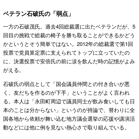
ベテラン石破氏の「弱点」
一方の石破茂氏。過去4回総裁選に出たベテランだが、5
回目の挑戦で総裁の椅子を勝ち取ることができるかどう
かというとそう簡単ではない。2012年の総裁選で第1回
投票で党員算定票に支えられてトップに立っていたの
に、決選投票で安倍氏の前に涙を飲んだ時の記憶がよみ
がえる。
石破氏の弱点として「国会議員仲間との付き合いが悪
く、友だちを作るのが下手」ということがよく言われ
る。本人は「永田町周辺で議員同士が飲み食いしても日
本のことは分からない」というのが持論で、替わりに全
国各地から依頼が舞い込む地方議会選挙の応援や講演活
動などには他に例を見ない熱心さで取り組んでいる。