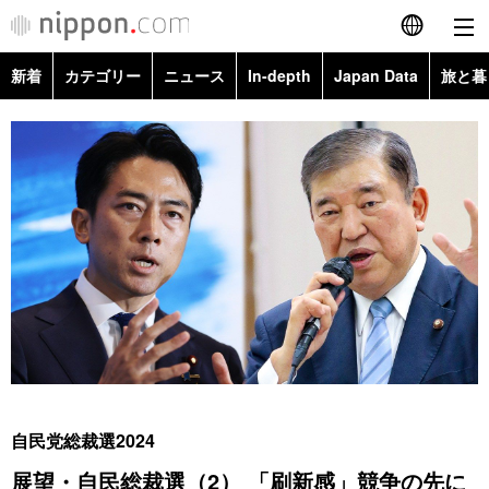
新着
カテゴリー
ニュース
In-depth
Japan Data
旅と暮
English
政治・外交
Topics
简体字
経済・ビジネス
Images
繁體字
カテゴリー
国際・海外
People
Français
政治・外交
ニュース
社会
東京
Español
経済・ビジネス
トップ
In-depth
文化
お知らせ
العربية
国際
アーカイブ
Japan Data
科学・技術
Русский
自民党総裁選2024
社会
旅と暮らし
暮らし
展望・自民総裁選（2） 「刷新感」競争の先に