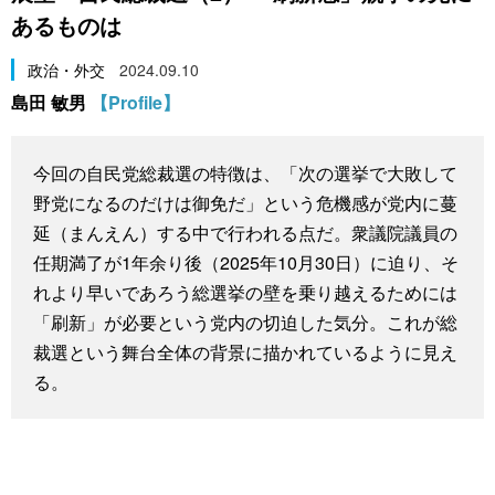
あるものは
スポーツ・東京2020
文化
動画/Live
政治・外交
2024.09.10
科学・技術
Books
島田 敏男
【Profile】
暮らし
Cinema
今回の自民党総裁選の特徴は、「次の選挙で大敗して
野党になるのだけは御免だ」という危機感が党内に蔓
スポーツ・東京2020
Topics
延（まんえん）する中で行われる点だ。衆議院議員の
任期満了が1年余り後（2025年10月30日）に迫り、そ
Images
れより早いであろう総選挙の壁を乗り越えるためには
「刷新」が必要という党内の切迫した気分。これが総
People
裁選という舞台全体の背景に描かれているように見え
る。
東京
お知らせ