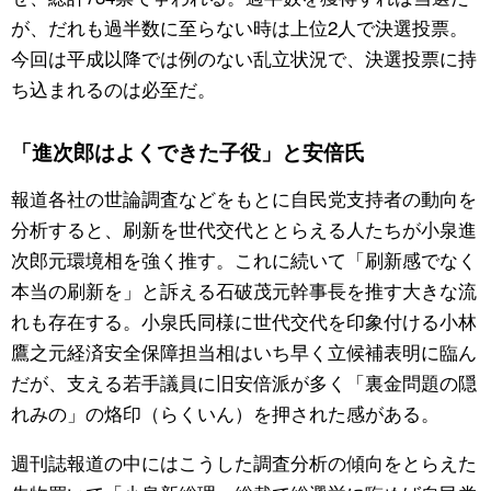
が、だれも過半数に至らない時は上位2人で決選投票。
今回は平成以降では例のない乱立状況で、決選投票に持
ち込まれるのは必至だ。
「進次郎はよくできた子役」と安倍氏
報道各社の世論調査などをもとに自民党支持者の動向を
分析すると、刷新を世代交代ととらえる人たちが小泉進
次郎元環境相を強く推す。これに続いて「刷新感でなく
本当の刷新を」と訴える石破茂元幹事長を推す大きな流
れも存在する。小泉氏同様に世代交代を印象付ける小林
鷹之元経済安全保障担当相はいち早く立候補表明に臨ん
だが、支える若手議員に旧安倍派が多く「裏金問題の隠
れみの」の烙印（らくいん）を押された感がある。
週刊誌報道の中にはこうした調査分析の傾向をとらえた