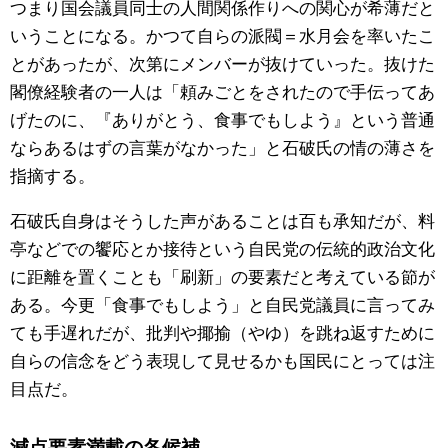
つまり国会議員同士の人間関係作りへの関心が希薄だと
いうことになる。かつて自らの派閥＝水月会を率いたこ
とがあったが、次第にメンバーが抜けていった。抜けた
閣僚経験者の一人は「頼みごとをされたので手伝ってあ
げたのに、『ありがとう、食事でもしよう』という普通
ならあるはずの言葉がなかった」と石破氏の情の薄さを
指摘する。
石破氏自身はそうした声があることは百も承知だが、料
亭などでの饗応とか接待という自民党の伝統的政治文化
に距離を置くことも「刷新」の要素だと考えている節が
ある。今更「食事でもしよう」と自民党議員に言ってみ
ても手遅れだが、批判や揶揄（やゆ）を跳ね返すために
自らの信念をどう表現して見せるかも国民にとっては注
目点だ。
減点要素満載の各候補