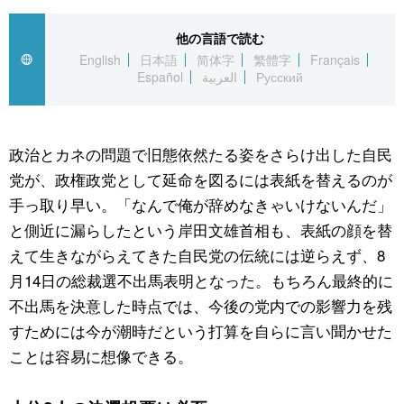
公式SNS
他の言語で読む
English
日本語
简体字
繁體字
Français
Español
العربية
Русский
政治とカネの問題で旧態依然たる姿をさらけ出した自民
党が、政権政党として延命を図るには表紙を替えるのが
手っ取り早い。「なんで俺が辞めなきゃいけないんだ」
と側近に漏らしたという岸田文雄首相も、表紙の顔を替
えて生きながらえてきた自民党の伝統には逆らえず、8
月14日の総裁選不出馬表明となった。もちろん最終的に
不出馬を決意した時点では、今後の党内での影響力を残
すためには今が潮時だという打算を自らに言い聞かせた
ことは容易に想像できる。