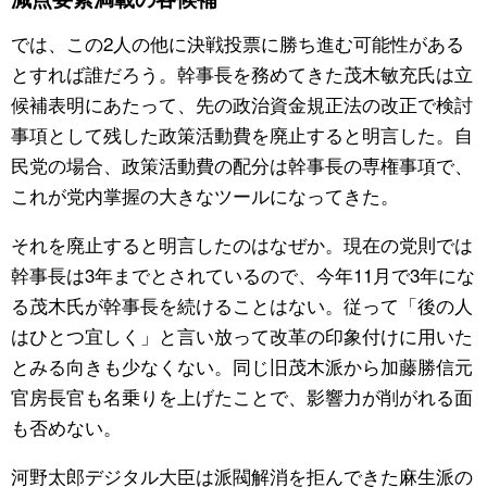
では、この2人の他に決戦投票に勝ち進む可能性がある
とすれば誰だろう。幹事長を務めてきた茂木敏充氏は立
候補表明にあたって、先の政治資金規正法の改正で検討
事項として残した政策活動費を廃止すると明言した。自
民党の場合、政策活動費の配分は幹事長の専権事項で、
これが党内掌握の大きなツールになってきた。
それを廃止すると明言したのはなぜか。現在の党則では
幹事長は3年までとされているので、今年11月で3年にな
る茂木氏が幹事長を続けることはない。従って「後の人
はひとつ宜しく」と言い放って改革の印象付けに用いた
とみる向きも少なくない。同じ旧茂木派から加藤勝信元
官房長官も名乗りを上げたことで、影響力が削がれる面
も否めない。
河野太郎デジタル大臣は派閥解消を拒んできた麻生派の