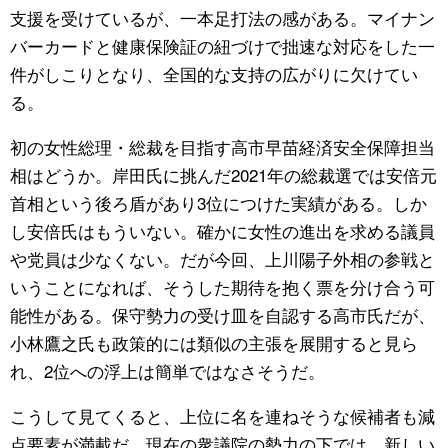
支援を受けているが、一本足打法の感がある。マイナン
バーカードと健康保険証の紐づけで拙速な対応をした一
件がしこりとなり、全国的な支持の広がりに欠けてい
る。
初の女性総理・総裁を目指す高市早苗経済安全保障担当
相はどうか。岸田氏に挑んだ2021年の総裁選では安倍元
首相という後ろ盾があり3位につけた実績がある。しか
し安倍氏はもういない。確かに女性の進出を求める議員
や党員は少なくない。だが今回、上川陽子外相の参戦と
いうことになれば、そうした期待を抱く票を分け合う可
能性がある。保守勢力の受け皿を自認する高市氏だが、
小林鷹之氏も政策的には類似の主張を展開すると見ら
れ、2位への浮上は簡単ではなさそうだ。
こうして見てくると、上位に名を連ねそうな候補者も減
点要素が満載だ。現在の衆議院の勢力の下では、新しい