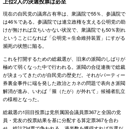
上位2人の決選投票は必至
現在の自民党の議席占有率は、衆議院で55％、参議院で
は46％である。参議院では連立政権を支える公明党の助
けが無ければ立ちいかない状況で、衆議院でも50％割れ
ということになれば「公明党＝生命維持装置」にすがる
瀕死の状態に陥る。
これを打開するための総裁選が、旧来の派閥のしばりが
極めて弱くなった中で行われる。派閥の合従連衡で総裁
が決まってきたのが自民党の歴史だ。それがパーティー
券裏金事件に端を発した政治とカネの問題で表向き派閥
解消が進み、いわば「箍（たが）が外れて」候補者乱立
の様相となった。
総裁選の1回目投票は党所属国会議員票367と全国の党
員・党友の投票結果を基に分配する算定票367を合わ
せ、総計734票で争われる。過半数を獲得すれば当選だ