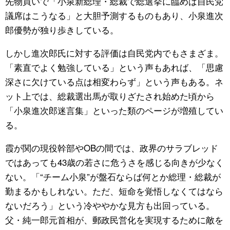
先物買いで「小泉新総理・総裁で総選挙に臨めば自民党
議席はこうなる」と大胆予測するものもあり、小泉進次
郎優勢が独り歩きしている。
しかし進次郎氏に対する評価は自民党内でもさまざま。
「素直でよく勉強している」という声もあれば、「思慮
深さに欠けている点は相変わらず」という声もある。ネ
ット上では、総裁選出馬が取りざたされ始めた頃から
「小泉進次郎迷言集」といった類のページが増殖してい
る。
霞が関の現役幹部やOBの間では、政界のサラブレッド
ではあっても43歳の若さに危うさを感じる向きが少なく
ない。「“チーム小泉”が盤石ならば何とか総理・総裁が
勤まるかもしれない。ただ、短命を覚悟しなくてはなら
ないだろう」という冷ややかな見方も出回っている。
父・純一郎元首相が、郵政民営化を実現するために敵を