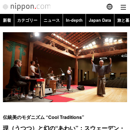
新着
カテゴリー
ニュース
In-depth
Japan Data
旅と暮
English
政治・外交
Topics
简体字
経済・ビジネス
Images
繁體字
カテゴリー
国際・海外
People
Français
政治・外交
ニュース
社会
東京
Español
経済・ビジネス
トップ
In-depth
文化
お知らせ
العربية
国際
アーカイブ
Japan Data
科学・技術
Русский
伝統美のモダニズム “Cool Traditions”
社会
旅と暮らし
暮らし
現（うつつ）と幻の“あわい”：スウェーデン・