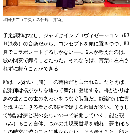
武田伊左（中央）の仕舞「井筒」
予定調和はなし。ジャズはインプロヴィゼーション（即
興演奏）の音楽だから、コンセプトを頭に置きつつ、即
興でコラボレートするしかない──。2人が考えたのは、
歌の間奏で舞うことだった。それならば、言葉に左右さ
れずに舞うことができる。
能は「あわい（間）」の芸術だと言われる。たとえば、
能楽師は橋がかりを通って舞台に登場する。橋がかりは
あの世とこの世のあわいをつなぐ装置だ。能楽では亡霊
と現世に生きる者との対話で始まる演目が多い。そうし
て物語は夢と現のあわいの中で展開していく。能を観
（み）ること自体、つかのま現実世界を離れ、夢まぼろ
しの時空に遊ぶことに他ならない。そう考えると、能と