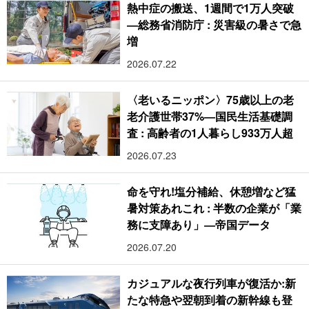
熱中症の搬送、1週間で1万人突破
―総務省消防庁 : 災害級の暑さで急
増
2026.07.22
〈老いるニッポン〉75歳以上の老
老介護世帯37%―国民生活基礎調
査 : 高齢者の1人暮らし933万人超
2026.07.23
命を守れ!塩分補給、休憩増など猛
暑対策あれこれ : 半数の企業が「業
務に支障あり」―帝国データ
2026.07.20
カジュアルな夜行列車が復活か:新
たな特急や翌朝到着の新幹線も登