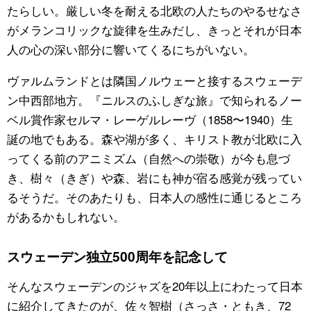
たらしい。厳しい冬を耐える北欧の人たちのやるせなさ
がメランコリックな旋律を生みだし、きっとそれが日本
人の心の深い部分に響いてくるにちがいない。
ヴァルムランドとは隣国ノルウェーと接するスウェーデ
ン中西部地方。『ニルスのふしぎな旅』で知られるノー
ベル賞作家セルマ・レーゲルレーヴ（1858〜1940）生
誕の地でもある。森や湖が多く、キリスト教が北欧に入
ってくる前のアニミズム（自然への崇敬）が今も息づ
き、樹々（きぎ）や森、岩にも神が宿る感覚が残ってい
るそうだ。そのあたりも、日本人の感性に通じるところ
があるかもしれない。
スウェーデン独立500周年を記念して
そんなスウェーデンのジャズを20年以上にわたって日本
に紹介してきたのが、佐々智樹（さっさ・ともき、72