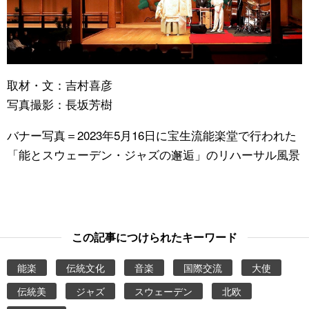
取材・文：吉村喜彦
写真撮影：長坂芳樹
バナー写真＝2023年5月16日に宝生流能楽堂で行われた
「能とスウェーデン・ジャズの邂逅」のリハーサル風景
この記事につけられたキーワード
能楽
伝統文化
音楽
国際交流
大使
伝統美
ジャズ
スウェーデン
北欧