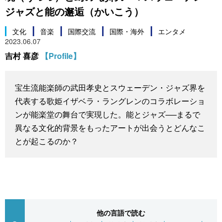
ジャズと能の邂逅（かいこう）
スポーツ・東京2020
文化
動画/Live
文化
音楽
国際交流
国際・海外
エンタメ
2023.06.07
科学・技術
Books
吉村 喜彦
【Profile】
暮らし
Cinema
宝生流能楽師の武田孝史とスウェーデン・ジャズ界を
スポーツ・東京2020
Topics
代表する歌姫イザベラ・ラングレンのコラボレーショ
ンが能楽堂の舞台で実現した。能とジャズ──まるで
Images
異なる文化的背景をもったアートが出会うとどんなこ
とが起こるのか？
People
東京
お知らせ
他の言語で読む