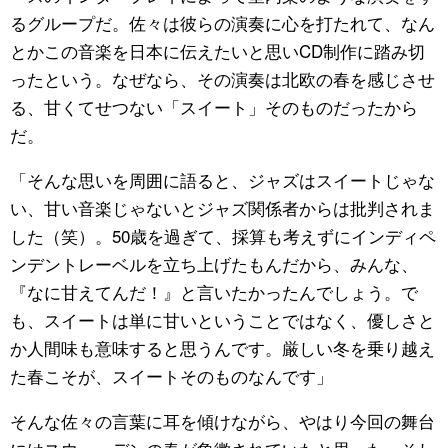
るグループだ。佐々は彼らの演奏に心を打たれて、なん
とかこの音楽を日本に伝えたいと思いCD制作に踏み切
ったという。なぜなら、その演奏は北欧の春を感じさせ
る、甘くてせつない「スイート」そのものだったから
だ。
「そんな思いを周囲に語ると、ジャズはスイートじゃな
い、甘い音楽じゃないとジャズ関係者からは批判されま
した（笑）。50歳を過ぎて、採算も考えずにインディペ
ンデントレーベルを立ち上げたもんだから、みんな、
『なに甘えてんだ！』と言いたかったんでしょう。で
も、スイートは単に甘いということではなく、優しさと
か人間味も意味すると思うんです。厳しい冬を乗り越え
た春こそが、スイートそのものなんです」
そんな佐々の言葉に耳を傾けながら、やはり今回の舞台