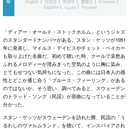
English
日本語
简体字
繁體字
Français
Español
العربية
Русский
公式SNS
「ディアー・オールド・ストックホルム」というジャズ
のスタンダードナンバーがある。スタン・ゲッツが1951
年に発表し、マイルス・デイビスやチェット・ベイカー
も取り上げた名曲だ。初めて聴いた時、クールで哀愁あ
ふれるメロディーが澄みきった空気のように胸に染み、
とてもせつない気持ちになった。この曲には日本人の感
性とどこか通じ合う「ブルース・フィーリング」がある
のではないか。そう思い、調べてみると、スウェーデン
のトラッド・ソング（民謡）が原曲になっていることが
分かった。
スタン・ゲッツがスウェーデンを訪れた際、民謡の「う
るわしのヴァルムランド」を聴いて、インスパイアされ