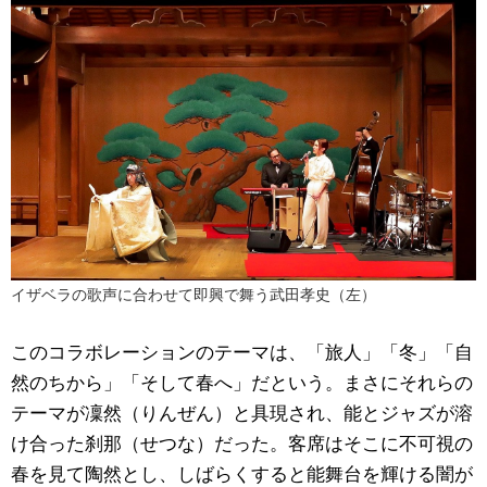
イザベラの歌声に合わせて即興で舞う武田孝史（左）
このコラボレーションのテーマは、「旅人」「冬」「自
然のちから」「そして春へ」だという。まさにそれらの
テーマが凜然（りんぜん）と具現され、能とジャズが溶
け合った刹那（せつな）だった。客席はそこに不可視の
春を見て陶然とし、しばらくすると能舞台を輝ける闇が