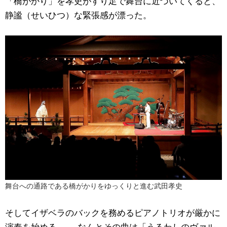
「橋がかり」を孝史がすり足で舞台に近づいてくると、
静謐（せいひつ）な緊張感が漂った。
舞台への通路である橋がかりをゆっくりと進む武田孝史
そしてイザベラのバックを務めるピアノトリオが厳かに
演奏を始める──。なんとその曲は「うるわしのヴァル