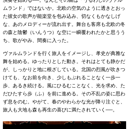
ムランド」ではないか。北欧の空気のように透きとおっ
た彼女の歌声が能楽堂を包み込み、切なくもかなしげ
な、あのメロディーが流れ出す。舞台も客席も北欧の冬
の森と陰鬱（いんうつ）な空に一瞬覆われたかと思うう
ち、歌がやみ、間奏に入った。
ヴァルムランドを行く旅人をイメージし、孝史が典雅な
舞を始める。ゆったりとした動き。それはとても静かだ
が、しっかりと地に根ざしている。北国の烈風が吹きつ
けても、なお前を向き、少しもぶれることなく一歩一
歩、あるき続ける。風にひるむことなく、光を求め、た
だひたすら歩（ふ）を前に進める。その不乱の姿に思わ
ず息をのむ。やがて、春のやわらかな光が降り注ぐと、
旅人も大地も森も再生の喜びに満たされていく──。