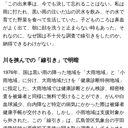
「この出来事は、今でも決して忘れることはない。私は
雨に打たれ、黒い雨の注いだ山の沢水を飲み、その水で
育てた野菜を食べて生活していた。子どものころは鼻血
がよく出て、朝に顔を洗うと止まらない時もあった。そ
れなのに、なぜ国は不十分な調査で線引きをしたのか。
納得できるわけがない」
川を挟んでの「線引き」で明暗
1976年、国は黒い雨の降った地域を「大雨地域」と「小
雨地域」に分け、大雨地域だけを「健康診断特例地域」
に指定した。大雨地域では健康診断とがん検診、精密検
査を被爆者と同様に無料で受けることができ、がんや白
血球減少、白内障など特定の病気にかかった際は被爆者
健康手帳が交付される。しかし、小雨地域は支援対象か
ら外された。この「線引き」は、広島管区気象台の宇田
道隆技師が原爆投下直後に聞き取り調査をしてまとめた