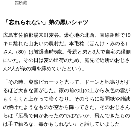
館所蔵
「忘れられない」弟の黒いシャツ
広島市佐伯郡湯来町麦谷。爆心地の北西、直線距離で19
キロ離れた山あいの農村だ。本毛稔（ほんけ・みのる）
さん（80）は被爆当時5歳。母親と弟と3人で自宅の縁側
にいた。その日は麦の出荷のため、庭先で近所のおじさ
ん2人が俵の縄を締めていたという。
「その時、突然ピカーッと光って、ドーンと地鳴りがす
るほど大きな音がした。家の前の山の上から灰色の雲が
もくもくと上がって暗くなり。そのうちに新聞紙や雑誌
の焼けたようなものが空から降ってきた。そのおじさん
らは『広島で何かあったのではないか。飛んできたもの
は手で触るな。毒かもしれない』と話していました」