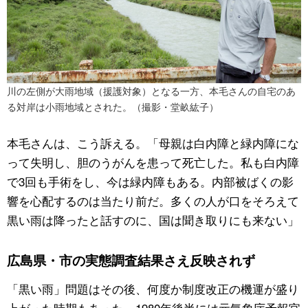
川の左側が大雨地域（援護対象）となる一方、本毛さんの自宅のあ
る対岸は小雨地域とされた。（撮影・堂畝紘子）
本毛さんは、こう訴える。「母親は白内障と緑内障にな
って失明し、胆のうがんを患って死亡した。私も白内障
で3回も手術をし、今は緑内障もある。内部被ばくの影
響を心配するのは当たり前だ。多くの人が口をそろえて
黒い雨は降ったと話すのに、国は聞き取りにも来ない」
広島県・市の実態調査結果さえ反映されず
「黒い雨」問題はその後、何度か制度改正の機運が盛り
上がった時期もあった。1980年後半には元気象庁予報官