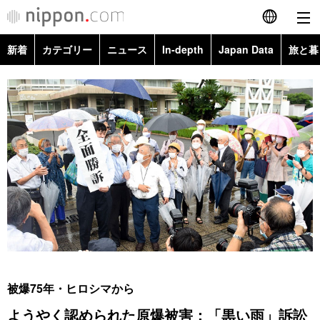
新着
カテゴリー
ニュース
In-depth
Japan Data
旅と暮
English
政治・外交
Topics
简体字
経済・ビジネス
Images
繁體字
カテゴリー
国際・海外
People
Français
政治・外交
ニュース
社会
東京
Español
経済・ビジネス
トップ
In-depth
文化
お知らせ
العربية
国際
アーカイブ
Japan Data
科学・技術
Русский
被爆75年・ヒロシマから
社会
旅と暮らし
暮らし
ようやく認められた原爆被害：「黒い雨」訴訟