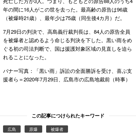
死亡した方が3人。つまり、もともとの原告88人のうち4
年の間に16人がこの世を去った。最高齢の原告は96歳
（被爆時21歳）、最年少は75歳（同生後4カ月）だ。
7月29日の判決で、高島義行裁判長は、84人の原告全員
を被爆者と認めるよう命じる判決を下した。黒い雨をめ
ぐる初の司法判断で、国は援護対象区域の見直しを迫ら
れることになった。
バナー写真：「黒い雨」訴訟の全面勝訴を受け、喜ぶ支
援者ら＝2020年7月29日、広島市の広島地裁前（時事）
この記事につけられたキーワード
広島
原爆
被爆者