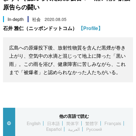
原告らの闘い
スポーツ・東京2020
文化
動画/Live
In-depth
社会
2020.08.05
科学・技術
Books
石井 雅仁（ニッポンドットコム）
【Profile】
暮らし
Cinema
広島への原爆投下後、放射性物質を含んだ黒煙が巻き
上がり、空気中の水滴と混じって地上に降った「黒い
スポーツ・東京2020
Topics
雨」。この雨を浴び、健康障害に苦しみながら、これ
まで「被爆者」と認められなかった人たちがいる。
Images
People
東京
他の言語で読む
English
日本語
简体字
繁體字
Français
Español
العربية
Русский
お知らせ