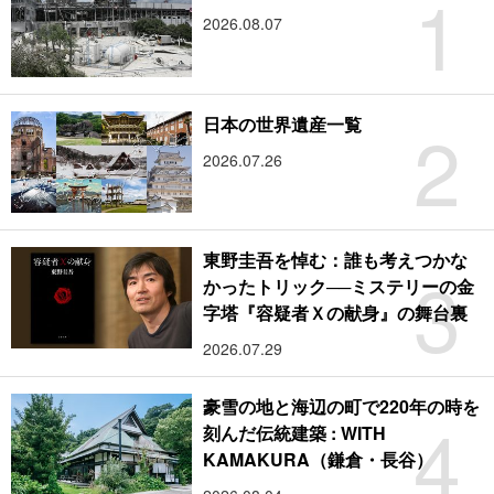
1
2026.08.07
2
日本の世界遺産一覧
2026.07.26
東野圭吾を悼む：誰も考えつかな
3
かったトリック──ミステリーの金
字塔『容疑者Ｘの献身』の舞台裏
2026.07.29
豪雪の地と海辺の町で220年の時を
4
刻んだ伝統建築 : WITH
KAMAKURA（鎌倉・長谷）