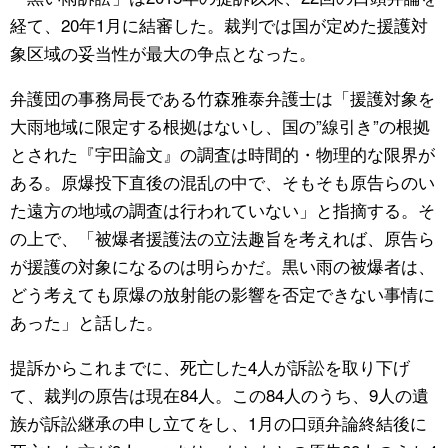
経て、20年1月に結審した。裁判では国が定めた援護対
象区域の妥当性が最大の争点となった。
弁護団の事務局長である竹森雅泰弁護士は「援護対象を
大雨地域に限定する根拠はないし、国の”線引き”の根拠
とされた『宇田論文』の調査は時間的・物理的な限界が
ある。原爆投下直後の混乱の中で、そもそも原告らのい
た遠方の地域の調査は行われていない」と指摘する。そ
の上で、「被爆者援護法の立法趣旨を考えれば、原告ら
が援護の対象になるのは明らかだ。黒い雨の被爆者は、
どう考えても原爆の放射能の影響を否定できない事情に
あった」と話した。
提訴からこれまでに、死亡した4人が訴訟を取り下げ
て、裁判の原告は現在84人。この84人のうち、9人の遺
族が訴訟継承の申し立てをし、1月の口頭弁論終結後に