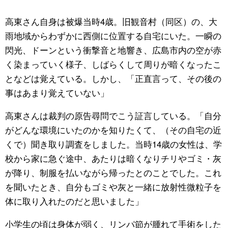
高東さん自身は被爆当時4歳。旧観音村（同区）の、大
雨地域からわずかに西側に位置する自宅にいた。一瞬の
閃光、ドーンという衝撃音と地響き、広島市内の空が赤
く染まっていく様子、しばらくして周りが暗くなったこ
となどは覚えている。しかし、「正直言って、その後の
事はあまり覚えていない」
高東さんは裁判の原告尋問でこう証言している。「自分
がどんな環境にいたのかを知りたくて、（その自宅の近
くで）聞き取り調査をしました。当時14歳の女性は、学
校から家に急ぐ途中、あたりは暗くなりチリやゴミ・灰
が降り、制服を払いながら帰ったとのことでした。これ
を聞いたとき、自分もゴミや灰と一緒に放射性微粒子を
体に取り入れたのだと思いました」
小学生の頃は身体が弱く、リンパ節が腫れて手術をした