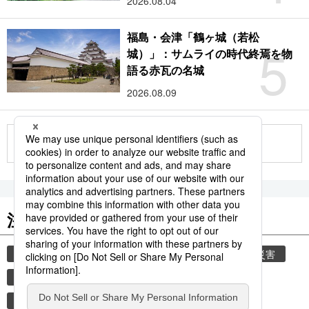
2026.08.04
福島・会津「鶴ヶ城（若松
5
城）」：サムライの時代終焉を物
語る赤瓦の名城
2026.08.09
もっと見る
注目のキーワード
共同通信ニュース
時事通信ニュース
気象・災害
災害
観光
避難所
自然災害
旅
鉄道