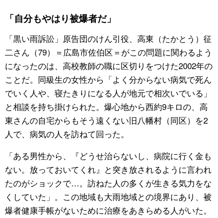
「自分もやはり被爆者だ」
「黒い雨訴訟」原告団のけん引役、高東（たかとう）征
二さん（79）＝広島市佐伯区＝がこの問題に関わるよう
になったのは、高校教師の職に区切りをつけた2002年の
ことだ。同級生の女性から「よく分からない病気で死ん
でいく人や、寝たきりになる人が地元で相次いでいる」
と相談を持ち掛けられた。爆心地から西約9キロの、高
東さんの自宅からもそう遠くない旧八幡村（同区）を2
人で、病気の人を訪ねて回った。
「ある男性から、『どうせ治らないし、病院に行く金も
ない。放っておいてくれ』と突き放されるように言われ
たのがショックで…。訪ねた人の多くが生きる気力をな
くしていた」。この地域も大雨地域との境界にあり、被
爆者健康手帳がないために治療をあきらめる人がいた。