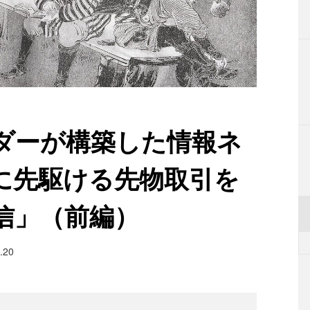
ダーが構築した情報ネ
界に先駆ける先物取引を
信」（前編）
.20