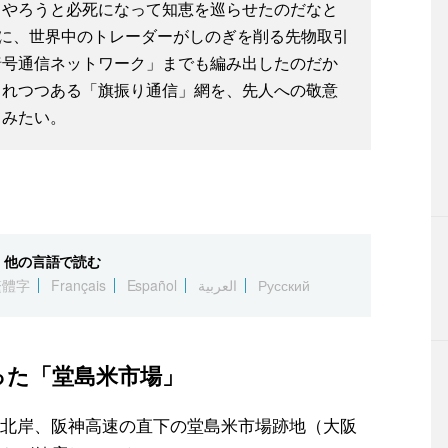
てやろうと必死になって知恵を巡らせたのだなと
前に、世界中のトレーダーがしのぎを削る先物取引
暗号通信ネットワーク」までも編み出したのだか
られつつある「旗振り通信」網を、先人への敬意
てみたい。
他の言語で読む
繁體字
Français
Español
العربية
Русский
った「堂島米市場」
北岸、阪神高速の直下の堂島米市場跡地（大阪