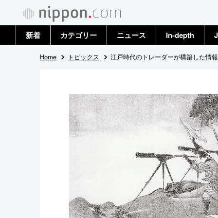
新着
カテゴリー
ニュース
In-depth
J
政治・外交
トップ
Home
トピックス
江戸時代のトレーダーが構築した情報
経済・ビジネス
アーカイブ
国際
社会
文化
科学・技術
暮らし