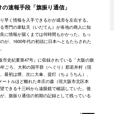
けの速報手段「旗振り通信」
り早く情報を入手できるかが成否を左右する。
る専門の韋駄天（いだてん）が各地の商人に知
良に情報が届くまでは何時間もかかった。もっ
のが、1600年代の初頭に日本へともたらされた
。
大阪市史紀要第47号』に収録されている「大阪の旗
45年ごろ、大和の国平群（へぐり）郡若井村（現
、最初は煙、次に大傘、提灯（ちょうちん）、
メートルほど離れた本庄の森（現大阪市北区本
望できる十三峠から遠眼鏡で確認していた。後
が、旗振り通信の初期の記録として残っている