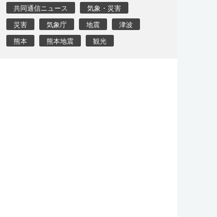
共同通信ニュース
気象・災害
災害
気象庁
地震
津波
熊本
熊本地震
観光