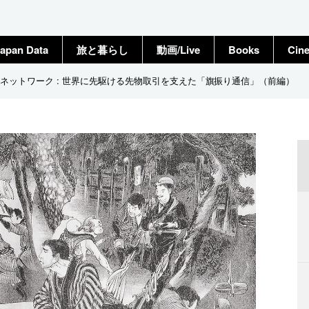
apan Data
旅と暮らし
動画/Live
Books
Cin
ネットワーク : 世界に先駆ける先物取引を支えた「旗振り通信」（前編）