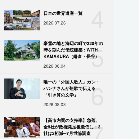
4
日本の世界遺産一覧
2026.07.26
5
豪雪の地と海辺の町で220年の
時を刻んだ伝統建築 : WITH
KAMAKURA（鎌倉・長谷）
2026.08.04
6
唯一の「外国人歌人」カン・
ハンナさんが短歌で伝える
「引き算の文学」
2026.08.03
7
【高市内閣の支持率】急落、
全8社が政権発足後最低に：3
社は2桁減─7月世論調査