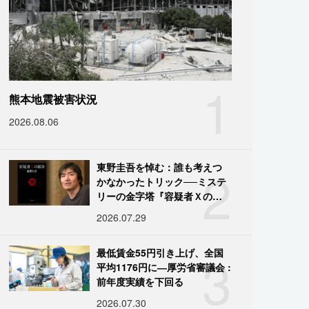
1
熊本地震被害状況
2026.08.06
2
東野圭吾を悼む：誰も考えつ
かなかったトリック──ミステ
リーの金字塔『容疑者Ｘの献
身』の舞台裏
2026.07.29
3
最低賃金55円引き上げ、全国
平均1176円に―厚労省審議会 :
前年度実績を下回る
2026.07.30