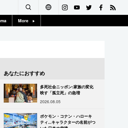
ema
More
English
Topics
简体字
Images
繁體字
People
Français
あなたにおすすめ
東京
Español
多死社会ニッポン:家族の変化
お知らせ
映す「孤立死」の急増
العربية
2026.08.05
Русский
ポケモン・コナン・ハローキ
ティ...キャラクターの名前がつ