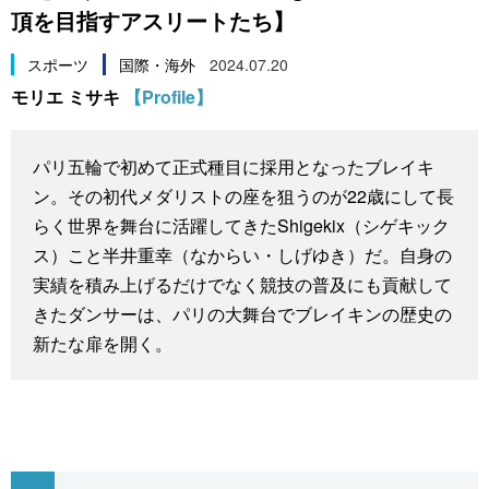
頂を目指すアスリートたち】
スポーツ・東京2020
文化
動画/Live
スポーツ
国際・海外
2024.07.20
科学・技術
Books
モリエ ミサキ
【Profile】
暮らし
Cinema
パリ五輪で初めて正式種目に採用となったブレイキ
ン。その初代メダリストの座を狙うのが22歳にして長
スポーツ・東京2020
Topics
らく世界を舞台に活躍してきたShigekix（シゲキック
ス）こと半井重幸（なからい・しげゆき）だ。自身の
Images
実績を積み上げるだけでなく競技の普及にも貢献して
きたダンサーは、パリの大舞台でブレイキンの歴史の
People
新たな扉を開く。
東京
お知らせ