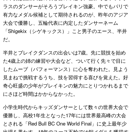
ラスのダンサーがそろうブレイキン強豪。中でもパリで
有力なメダル候補として期待されるのが、昨年のアジア
大会で優勝し、五輪代表に内定したダンサーネーム
「Shigekix（シゲキックス）」こと男子のエース、半井
だ。
半井とブレイクダンスの出会いは7歳。先に競技を始め
た4歳上の姉の練習や大会など、ついて行く先々で目に
したムーブ（パフォーマンス）に心を奪われた。見よう
見まねで挑戦するうち、技を習得する喜びを覚えた。好
奇心旺盛の少年がブレイキンの魅力にとりつかれるまで
にさほど時間はかからなかった。
小学生時代からキッズダンサーとして数々の世界大会で
優勝し、高校1年生となった17年には世界最高峰の大会
とされる「Red Bull BC One World Final」に史上最年少
出場を果たす。18年のユース五輪では銅メダルを獲得す