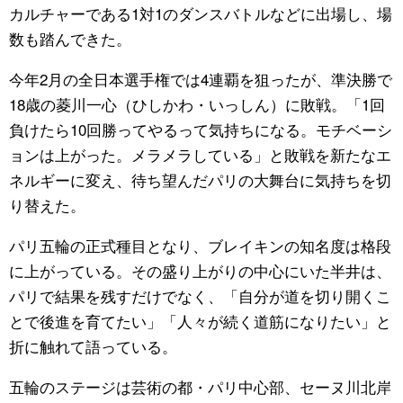
カルチャーである1対1のダンスバトルなどに出場し、場
数も踏んできた。
今年2月の全日本選手権では4連覇を狙ったが、準決勝で
18歳の菱川一心（ひしかわ・いっしん）に敗戦。「1回
負けたら10回勝ってやるって気持ちになる。モチベーシ
ョンは上がった。メラメラしている」と敗戦を新たなエ
ネルギーに変え、待ち望んだパリの大舞台に気持ちを切
り替えた。
パリ五輪の正式種目となり、ブレイキンの知名度は格段
に上がっている。その盛り上がりの中心にいた半井は、
パリで結果を残すだけでなく、「自分が道を切り開くこ
とで後進を育てたい」「人々が続く道筋になりたい」と
折に触れて語っている。
五輪のステージは芸術の都・パリ中心部、セーヌ川北岸