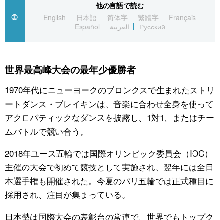
他の言語で読む
English
日本語
简体字
繁體字
Français
公式SNS
Español
العربية
Русский
世界最高峰大会の最年少優勝者
1970年代にニューヨークのブロンクスで生まれたストリ
ートダンス・ブレイキンは、音楽に合わせ全身を使って
アクロバティックなダンスを披露し、1対1、またはチー
ムバトルで競い合う。
2018年ユース五輪では国際オリンピック委員会（IOC）
主催の大会で初めて競技として実施され、翌年には全日
本選手権も開催された。今夏のパリ五輪では正式種目に
採用され、注目が集まっている。
日本勢は国際大会の表彰台の常連で、世界でもトップク