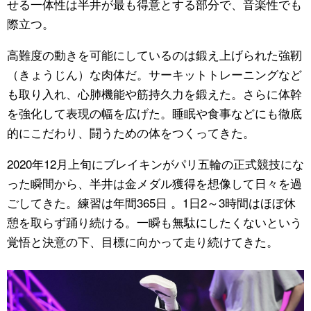
せる一体性は半井が最も得意とする部分で、音楽性でも
際立つ。
高難度の動きを可能にしているのは鍛え上げられた強靭
（きょうじん）な肉体だ。サーキットトレーニングなど
も取り入れ、心肺機能や筋持久力を鍛えた。さらに体幹
を強化して表現の幅を広げた。睡眠や食事などにも徹底
的にこだわり、闘うための体をつくってきた。
2020年12月上旬にブレイキンがパリ五輪の正式競技にな
った瞬間から、半井は金メダル獲得を想像して日々を過
ごしてきた。練習は年間365日 。1日2～3時間はほぼ休
憩を取らず踊り続ける。一瞬も無駄にしたくないという
覚悟と決意の下、目標に向かって走り続けてきた。