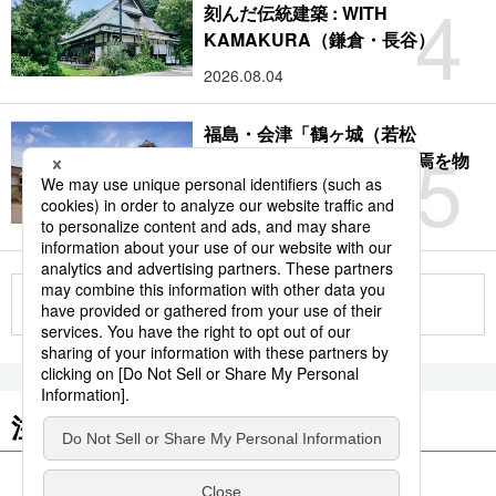
4
刻んだ伝統建築 : WITH
KAMAKURA（鎌倉・長谷）
2026.08.04
福島・会津「鶴ヶ城（若松
5
城）」：サムライの時代終焉を物
語る赤瓦の名城
2026.08.09
もっと見る
注目のキーワード