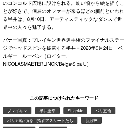
のコンコルド広場に設けられる。幼い頃から絵を描くこ
とが好きで、個展のオファーが来るほどの腕前といわれ
る半井は、8月10日、アーティスティックなダンスで世
界中の人々を魅了する。
バナー写真：ブレイキン世界選手権のファイナルステー
ジでヘッドスピンを披露する半井＝2023年9月24日、ベ
ルギー・ルーベン（ロイター、
NICOLASMAETERLINCK/Belga/Sipa U）
この記事につけられたキーワード
ブレイキン
半井重幸
Shigekix
パリ五輪
パリ五輪･頂を目指すアスリートたち
新競技