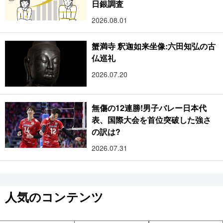
日銀調査
2026.08.01
蟹満寺 釈迦如来坐像:六田知弘の古
仏巡礼
2026.07.20
無傷の12連勝!男子バレー日本代
表、国際大会を首位突破した強さ
の訳は?
2026.07.31
人気のコンテンツ