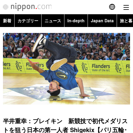
新着
カテゴリー
ニュース
In-depth
Japan Data
旅と暮
English
政治・外交
Topics
简体字
経済・ビジネス
Images
繁體字
カテゴリー
国際・海外
People
Français
政治・外交
ニュース
社会
東京
Español
経済・ビジネス
トップ
In-depth
文化
お知らせ
العربية
国際
アーカイブ
Japan Data
科学・技術
Русский
半井重幸：ブレイキン 新競技で初代メダリス
社会
旅と暮らし
暮らし
トを狙う日本の第一人者 Shigekix【パリ五輪･