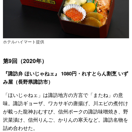
ホテルハイマート提供
第9回（2020年）
『諏訪弁 ほいじゃねェ』 1080円・れすとらん割烹 いず
み屋（長野県諏訪市）
「ほいじゃねェ」は諏訪地方の方言で「またね」の意
味。諏訪ギョーザ、ワカサギの唐揚げ、川エビの煮付け
が載った龍神おむすび、信州ポークの諏訪味噌焼き、野
沢菜漬け、信州りんご、かりんの寒天など。諏訪名物を
詰め合わせた。