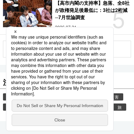
【高市内閣の支持率】急落、全8社
5
が政権発足後最低に：3社は2桁減
─7月世論調査
2026.07.31
もっと見る
注目のキーワード
共同通信ニュース
気象・災害
気象庁
災害
熊本地震
熊本
津波
地震
観光
旅