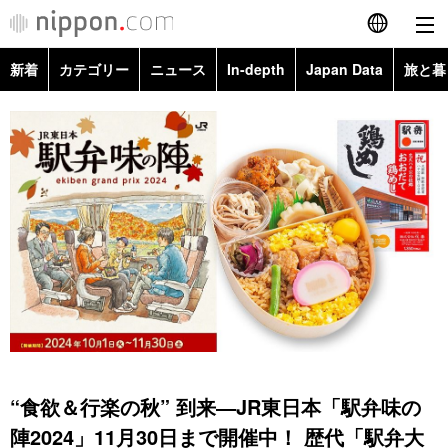
新着
カテゴリー
ニュース
In-depth
Japan Data
旅と暮
English
政治・外交
Topics
简体字
経済・ビジネス
Images
繁體字
カテゴリー
国際・海外
People
Français
政治・外交
ニュース
社会
東京
Español
経済・ビジネス
トップ
In-depth
文化
お知らせ
العربية
国際
アーカイブ
Japan Data
科学・技術
Русский
“食欲＆行楽の秋” 到来―JR東日本「駅弁味の
社会
旅と暮らし
暮らし
陣2024」11月30日まで開催中！ 歴代「駅弁大