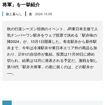
将軍」を一挙紹介
スポーツ・東京2020
文化
動画/Live
旅と暮らし
食
2024.10.05
科学・技術
Books
秋の行楽シーズン恒例のイベント、JR東日本主催で人
暮らし
Cinema
気ナンバーワン駅弁をウェブ投票で決める「駅弁味の
陣2024」が、10月1日開幕した。有名駅弁から新作駅
スポーツ・東京2020
Topics
弁まで、今年は冷凍駅弁や東日本エリア外の商品も加
わり、計61の自信作が集結。投票は11月30日に締め
Images
切られ、結果は12月に発表される予定だ。激戦を制し
第13代「駅弁大将軍」の座に就くのは、どの駅弁か
──。
People
東京
お知らせ