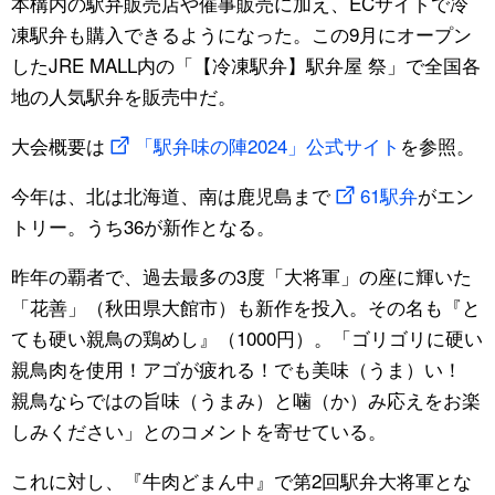
本構内の駅弁販売店や催事販売に加え、ECサイトで冷
凍駅弁も購入できるようになった。この9月にオープン
したJRE MALL内の「【冷凍駅弁】駅弁屋 祭」で全国各
地の人気駅弁を販売中だ。
大会概要は
「駅弁味の陣2024」公式サイト
を参照。
今年は、北は北海道、南は鹿児島まで
61駅弁
がエン
トリー。うち36が新作となる。
昨年の覇者で、過去最多の3度「大将軍」の座に輝いた
「花善」（秋田県大館市）も新作を投入。その名も『と
ても硬い親鳥の鶏めし』（1000円）。「ゴリゴリに硬い
親鳥肉を使用！アゴが疲れる！でも美味（うま）い！
親鳥ならではの旨味（うまみ）と噛（か）み応えをお楽
しみください」とのコメントを寄せている。
これに対し、『牛肉どまん中』で第2回駅弁大将軍とな