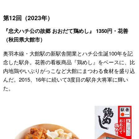
第12回（2023年）
『忠犬ハチ公の故郷 おおだて鶏めし』 1350円・花善
（秋田県大館市）
奥羽本線・大館駅の新駅舎開業とハチ公生誕100年を記
念した駅弁。花善の看板商品『鶏めし』をベースに、比
内地鶏やいぶりがっこなど大館にまつわる食材を盛り込
んだ。2015、16年に続いて3度目の駅弁大将軍に輝い
た。