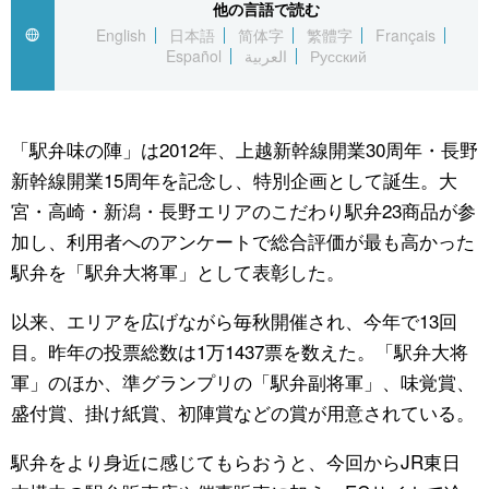
他の言語で読む
English
日本語
简体字
繁體字
Français
公式SNS
Español
العربية
Русский
「駅弁味の陣」は2012年、上越新幹線開業30周年・長野
新幹線開業15周年を記念し、特別企画として誕生。大
宮・高崎・新潟・長野エリアのこだわり駅弁23商品が参
加し、利用者へのアンケートで総合評価が最も高かった
駅弁を「駅弁大将軍」として表彰した。
以来、エリアを広げながら毎秋開催され、今年で13回
目。昨年の投票総数は1万1437票を数えた。「駅弁大将
軍」のほか、準グランプリの「駅弁副将軍」、味覚賞、
盛付賞、掛け紙賞、初陣賞などの賞が用意されている。
駅弁をより身近に感じてもらおうと、今回からJR東日