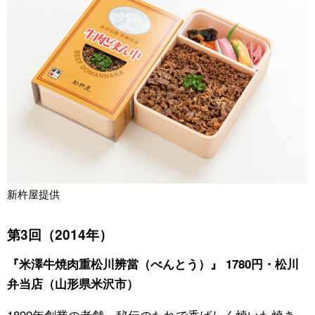
新杵屋提供
第3回（2014年）
『米澤牛焼肉重松川辨當（べんとう）』 1780円・松川
弁当店（山形県米沢市）
1899年創業の老舗。秘伝のたれで香ばしく焼いた焼き