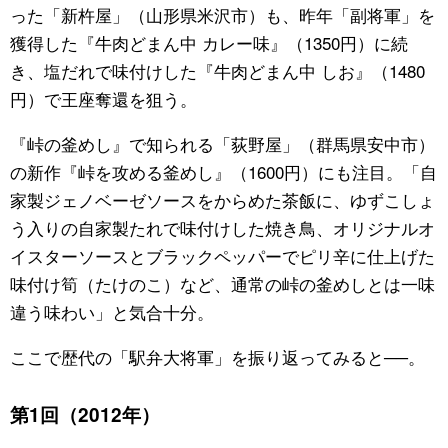
った「新杵屋」（山形県米沢市）も、昨年「副将軍」を
獲得した『牛肉どまん中 カレー味』（1350円）に続
き、塩だれで味付けした『牛肉どまん中 しお』（1480
円）で王座奪還を狙う。
『峠の釜めし』で知られる「荻野屋」（群馬県安中市）
の新作『峠を攻める釜めし』（1600円）にも注目。「自
家製ジェノベーゼソースをからめた茶飯に、ゆずこしょ
う入りの自家製たれで味付けした焼き鳥、オリジナルオ
イスターソースとブラックペッパーでピリ辛に仕上げた
味付け筍（たけのこ）など、通常の峠の釜めしとは一味
違う味わい」と気合十分。
ここで歴代の「駅弁大将軍」を振り返ってみると──。
第1回（2012年）