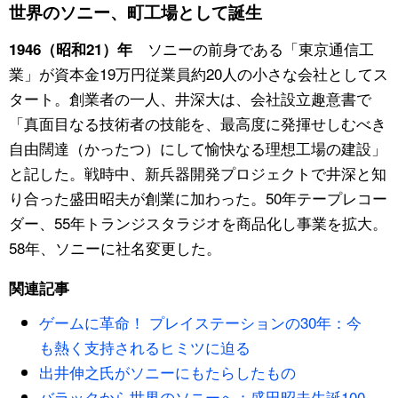
世界のソニー、町工場として誕生
スポーツ・東京2020
文化
動画/Live
ソニーの前身である「東京通信工
1946（昭和21）年
業」が資本金19万円従業員約20人の小さな会社としてス
科学・技術
Books
タート。創業者の一人、井深大は、会社設立趣意書で
「真面目なる技術者の技能を、最高度に発揮せしむべき
暮らし
Cinema
自由闊達（かったつ）にして愉快なる理想工場の建設」
と記した。戦時中、新兵器開発プロジェクトで井深と知
スポーツ・東京2020
Topics
り合った盛田昭夫が創業に加わった。50年テープレコー
ダー、55年トランジスタラジオを商品化し事業を拡大。
Images
58年、ソニーに社名変更した。
People
関連記事
ゲームに革命！ プレイステーションの30年：今
東京
も熱く支持されるヒミツに迫る
出井伸之氏がソニーにもたらしたもの
お知らせ
バラックから世界のソニーへ：盛田昭夫生誕100