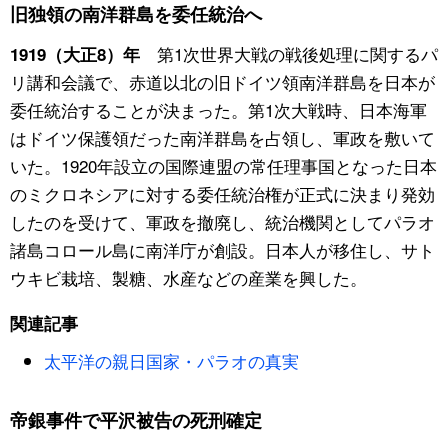
旧独領の南洋群島を委任統治へ
第1次世界大戦の戦後処理に関するパ
1919（大正8）年
リ講和会議で、赤道以北の旧ドイツ領南洋群島を日本が
委任統治することが決まった。第1次大戦時、日本海軍
はドイツ保護領だった南洋群島を占領し、軍政を敷いて
いた。1920年設立の国際連盟の常任理事国となった日本
のミクロネシアに対する委任統治権が正式に決まり発効
したのを受けて、軍政を撤廃し、統治機関としてパラオ
諸島コロール島に南洋庁が創設。日本人が移住し、サト
ウキビ栽培、製糖、水産などの産業を興した。
関連記事
太平洋の親日国家・パラオの真実
帝銀事件で平沢被告の死刑確定