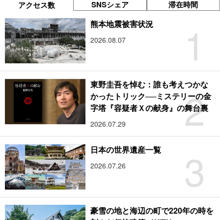
SNSシェア
滞在時間
アクセス数
1
熊本地震被害状況
2026.08.07
東野圭吾を悼む：誰も考えつかな
2
かったトリック──ミステリーの金
字塔『容疑者Ｘの献身』の舞台裏
2026.07.29
3
日本の世界遺産一覧
2026.07.26
豪雪の地と海辺の町で220年の時を