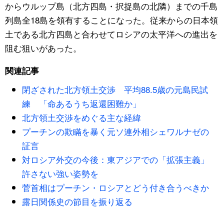
からウルップ島（北方四島・択捉島の北隣）までの千島
列島全18島を領有することになった。従来からの日本領
土である北方四島と合わせてロシアの太平洋への進出を
阻む狙いがあった。
関連記事
閉ざされた北方領土交渉 平均88.5歳の元島民試
練 「命あるうち返還困難か」
北方領土交渉をめぐる主な経緯
プーチンの欺瞞を暴く元ソ連外相シェワルナゼの
証言
対ロシア外交の今後：東アジアでの「拡張主義」
許さない強い姿勢を
菅首相はプーチン・ロシアとどう付き合うべきか
露日関係史の節目を振り返る