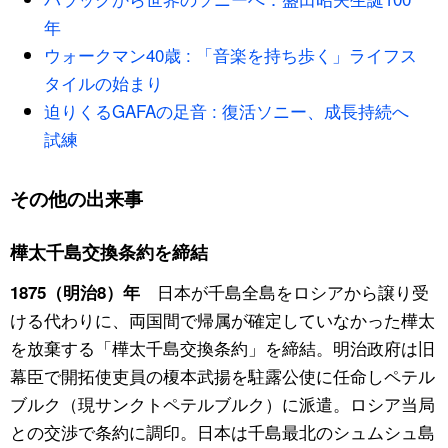
年
公式SNS
ウォークマン40歳 : 「音楽を持ち歩く」ライフス
タイルの始まり
迫りくるGAFAの足音 : 復活ソニー、成長持続へ
試練
その他の出来事
樺太千島交換条約を締結
日本が千島全島をロシアから譲り受
1875（明治8）年
ける代わりに、両国間で帰属が確定していなかった樺太
を放棄する「樺太千島交換条約」を締結。明治政府は旧
幕臣で開拓使吏員の榎本武揚を駐露公使に任命しペテル
ブルク（現サンクトペテルブルク）に派遣。ロシア当局
との交渉で条約に調印。日本は千島最北のシュムシュ島