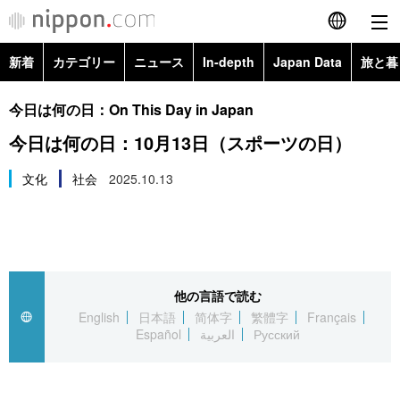
新着
カテゴリー
ニュース
In-depth
Japan Data
旅と暮
English
政治・外交
Topics
今日は何の日：On This Day in Japan
简体字
今日は何の日：10月13日（スポーツの日）
経済・ビジネス
Images
繁體字
カテゴリー
文化
社会
2025.10.13
国際・海外
People
Français
政治・外交
ニュース
社会
東京
Español
経済・ビジネス
トップ
In-depth
文化
お知らせ
العربية
他の言語で読む
English
日本語
简体字
繁體字
Français
国際
アーカイブ
Japan Data
科学・技術
Español
العربية
Русский
Русский
社会
旅と暮らし
暮らし