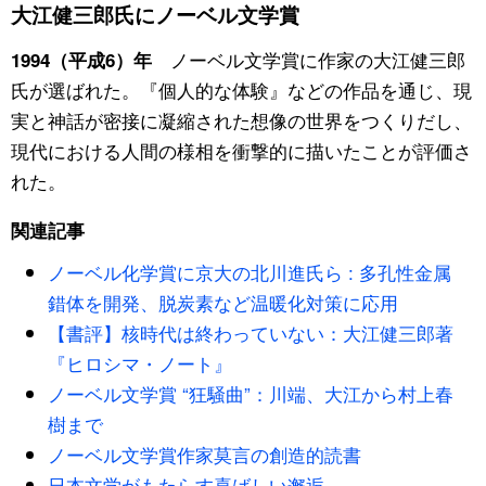
大江健三郎氏にノーベル文学賞
スポーツ・東京2020
文化
動画/Live
ノーベル文学賞に作家の大江健三郎
1994（平成6）年
氏が選ばれた。『個人的な体験』などの作品を通じ、現
科学・技術
Books
実と神話が密接に凝縮された想像の世界をつくりだし、
現代における人間の様相を衝撃的に描いたことが評価さ
暮らし
Cinema
れた。
スポーツ・東京2020
Topics
関連記事
ノーベル化学賞に京大の北川進氏ら : 多孔性金属
Images
錯体を開発、脱炭素など温暖化対策に応用
【書評】核時代は終わっていない：大江健三郎著
People
『ヒロシマ・ノート』
ノーベル文学賞 “狂騒曲”：川端、大江から村上春
東京
樹まで
ノーベル文学賞作家莫言の創造的読書
お知らせ
日本文学がもたらす喜ばしい邂逅