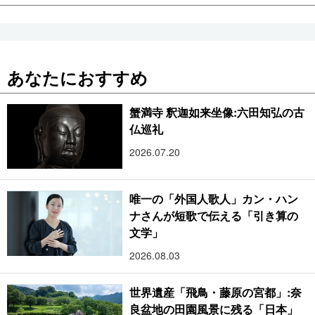
あなたにおすすめ
蟹満寺 釈迦如来坐像:六田知弘の古
仏巡礼
2026.07.20
唯一の「外国人歌人」カン・ハン
ナさんが短歌で伝える「引き算の
文学」
2026.08.03
世界遺産「飛鳥・藤原の宮都」:奈
良盆地の田園風景に残る「日本」