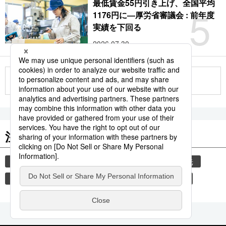
最低賃金55円引き上げ、全国平均
5
1176円に―厚労省審議会 : 前年度
実績を下回る
2026.07.30
もっと見る
注目のキーワード
共同通信ニュース
気象・災害
災害
観光
避難所
自然災害
気象庁
津波
旅