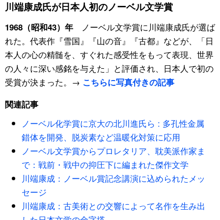
川端康成氏が日本人初のノーベル文学賞
スポーツ・東京2020
文化
動画/Live
ノーベル文学賞に川端康成氏が選ば
1968（昭和43）年
れた。代表作『雪国』『山の音』『古都』などが、「日
科学・技術
Books
本人の心の精髄を、すぐれた感受性をもって表現、世界
の人々に深い感銘を与えた」と評価され、日本人で初の
暮らし
Cinema
受賞が決まった。→
こちらに写真付きの記事
スポーツ・東京2020
Topics
関連記事
ノーベル化学賞に京大の北川進氏ら : 多孔性金属
Images
錯体を開発、脱炭素など温暖化対策に応用
ノーベル文学賞からプロレタリア、耽美派作家ま
People
で：戦前・戦中の抑圧下に編まれた傑作文学
川端康成：ノーベル賞記念講演に込められたメッ
東京
セージ
川端康成：古美術との交響によって名作を生み出
お知らせ
した日本文学の金字塔