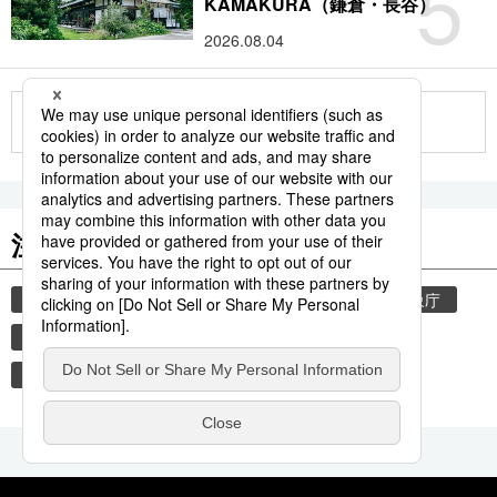
5
KAMAKURA（鎌倉・長谷）
2026.08.04
もっと見る
注目のキーワード
共同通信ニュース
和食
気象・災害
気象庁
食材
災害
地震
津波
観光
熊本地震