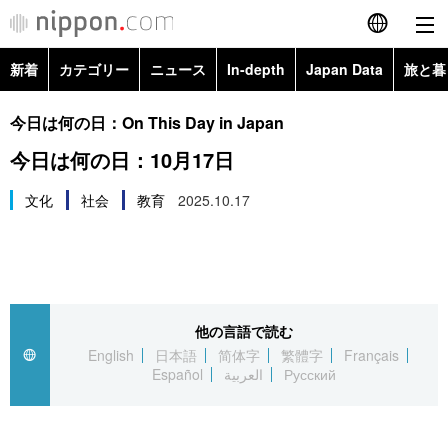
新着
カテゴリー
ニュース
In-depth
Japan Data
旅と暮
English
政治・外交
Topics
今日は何の日：On This Day in Japan
简体字
今日は何の日：10月17日
経済・ビジネス
Images
繁體字
カテゴリー
文化
社会
教育
2025.10.17
国際・海外
People
Français
政治・外交
ニュース
社会
東京
Español
経済・ビジネス
トップ
In-depth
文化
お知らせ
العربية
他の言語で読む
English
日本語
简体字
繁體字
Français
国際
アーカイブ
Japan Data
科学・技術
Español
العربية
Русский
Русский
社会
旅と暮らし
暮らし