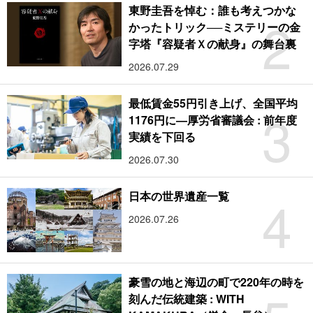
東野圭吾を悼む：誰も考えつかな
2
かったトリック──ミステリーの金
字塔『容疑者Ｘの献身』の舞台裏
2026.07.29
最低賃金55円引き上げ、全国平均
3
1176円に―厚労省審議会 : 前年度
実績を下回る
2026.07.30
4
日本の世界遺産一覧
2026.07.26
豪雪の地と海辺の町で220年の時を
刻んだ伝統建築 : WITH