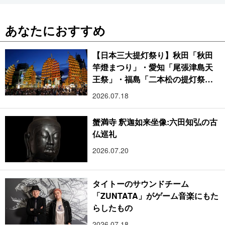
あなたにおすすめ
【日本三大提灯祭り】秋田「秋田
竿燈まつり」・愛知「尾張津島天
王祭」・福島「二本松の提灯祭
り」:おびただしい灯火が夜空を照
2026.07.18
らす光の祭典
蟹満寺 釈迦如来坐像:六田知弘の古
仏巡礼
2026.07.20
タイトーのサウンドチーム
「ZUNTATA」がゲーム音楽にもた
らしたもの
2026.07.18