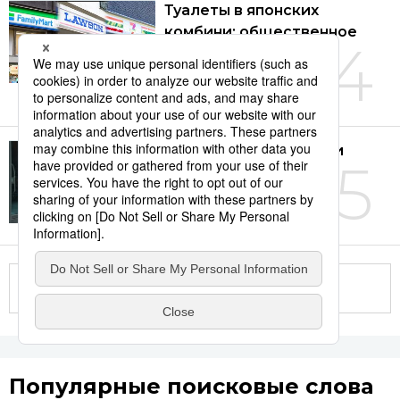
Туалеты в японских
комбини: общественное
4
благо или обуза для
бизнеса?
04.08.2026
В Японии многие люди
5
старше 60 лет хотят
продолжать работать
01.08.2026
Другие статьи по теме
Популярные поисковые слова