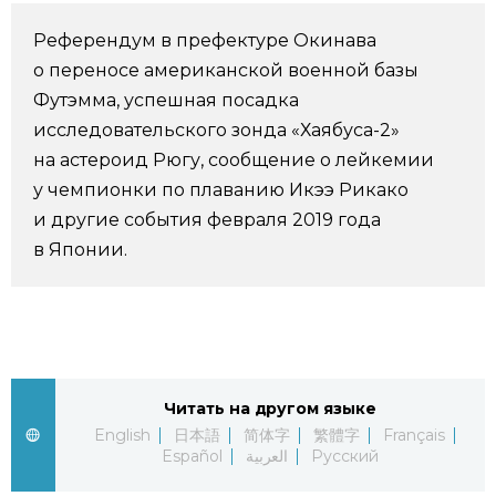
Фото/Видео
Референдум в префектуре Окинава
о переносе американской военной базы
Разделы
Футэмма, успешная посадка
исследовательского зонда «Хаябуса-2»
Люди
Популярные статьи
на астероид Рюгу, сообщение о лейкемии
у чемпионки по плаванию Икээ Рикако
и другие события февраля 2019 года
Блог
Японский язык
official SNS
в Японии.
Политика
Японский калейдоскоп
Экономика
Семья
Читать на другом языке
Общество
Еда и напитки
English
日本語
简体字
繁體字
Français
Español
العربية
Русский
Культура