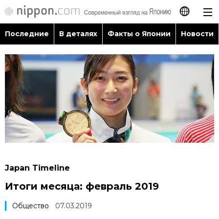
Последние
В деталях
Факты о Японии
Новости
日本語
English
简体字
Последние
繁體字
В деталях
Français
Факты о Японии
Español
Japan Timeline
Новости
Итоги месяца: февраль 2019
العربية
Путеводитель по Японии
Общество
07.03.2019