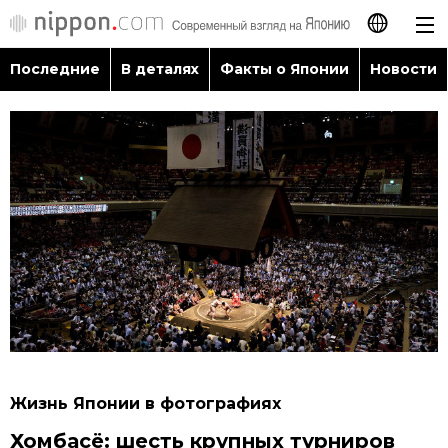
Последние
В деталях
Факты о Японии
Новости
日本語
English
简体字
Последние
繁體字
В деталях
Français
Факты о Японии
Español
Новости
العربية
Жизнь Японии в фотографиях
Путеводитель по Японии
Хомбасё: шесть крупных турниров