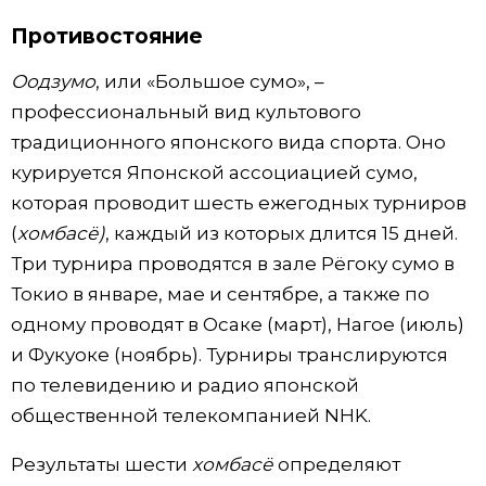
Противостояние
Жизнь
Оодзумо
, или «Большое сумо», –
Технологии
профессиональный вид культового
традиционного японского вида спорта. Оно
Токио
курируется Японской ассоциацией сумо,
которая проводит шесть ежегодных турниров
От редакции
(
хомбасё)
, каждый из которых длится 15 дней.
Три турнира проводятся в зале Рёгоку сумо в
Токио в январе, мае и сентябре, а также по
одному проводят в Осаке (март), Нагое (июль)
и Фукуоке (ноябрь). Турниры транслируются
по телевидению и радио японской
общественной телекомпанией NHK.
Результаты шести
хомбасё
определяют