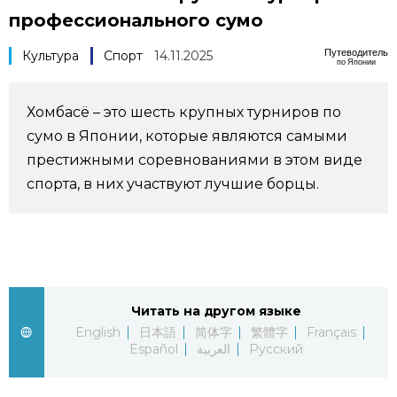
профессионального сумо
Фото/Видео
Путеводитель
Культура
Спорт
14.11.2025
по Японии
Разделы
Хомбасё – это шесть крупных турниров по
Люди
Популярные статьи
сумо в Японии, которые являются самыми
престижными соревнованиями в этом виде
Блог
Японский язык
official SNS
спорта, в них участвуют лучшие борцы.
Политика
Японский калейдоскоп
Экономика
Семья
Читать на другом языке
Общество
Еда и напитки
English
日本語
简体字
繁體字
Français
Español
العربية
Русский
Культура