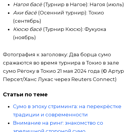
Нагоя басё
(Турнир в Нагое): Нагоя (июль)
Аки басё
(Осенний турнир): Токио
(сентябрь)
Кюсю басё
(Турнир Кюсю): Фукуока
(ноябрь)
Фотография к заголовку: Два борца сумо
сражаются во время турнира в Токио в зале
сумо Рёгоку в Токио 21 мая 2024 года (© Артур
Персет/Ханс Лукас через Reuters Connect)
Статьи по теме
Сумо в эпоху стриминга: на перекрёстке
традиции и современности
Внимание на ринг: знакомство со
зрелищной стороной сумо