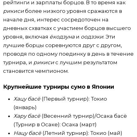
рейтинги и зарплаты борцов. В то время как
рикиси
более низкого уровня сражаются в
начале дня, интерес сосредоточен на
дневных схватках с участием борцов высшего
уровня, включая
ёкодзуна
и
оодзэки
. Эти
лучшие борцы соревнуются друг с другом,
проводя по одному поединку в день в течение
турнира, и
рикиси
с лучшим результатом
становится чемпионом.
Крупнейшие турниры сумо в Японии
Хацу басё
(Первый турнир): Токио
(январь)
Хару басё
(Весенний турнир)/Осака басё
(Турнир в Осаке): Осака (март)
Нацу басё
(Летний турнир): Токио (май)