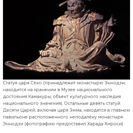
Статуя царя Сёко (принадлежит монастырю Эннодзи,
находится на хранении в Музее национального
достояния Камакуры, объект культурного наследия
национального значения). Остальные девять статуй
Десяти Царей, включая царя Эмма, находятся в главном
павильоне расположенного неподалёку монастыря
Эннодзи (фотографию предоставил Харада Хироси)