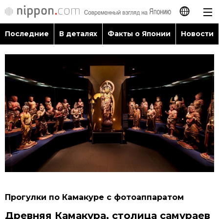
Последние
В деталях
Факты о Японии
Новости
日本語
English
简体字
Последние
繁體字
В деталях
Français
Факты о Японии
Español
Новости
العربية
Прогулки по Камакуре с фотоаппаратом
Путеводитель по Японии
Древняя Камакура, столица самураев