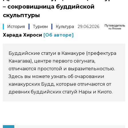
– сокровищница буддийской
Фото/Видео
скульптуры
Разделы
Путеводитель
История
Туризм
Культура
29.06.2026
по Японии
Харада Хироси
[Об авторе]
Люди
Популярные статьи
Буддийские статуи в Камакуре (префектура
Блог
Японский язык
official SNS
Канагава), центре первого сёгуната,
отличаются простотой и выразительностью.
Политика
Японский калейдоскоп
Здесь вы можете узнать об очаровании
камакурских Будд, которые отличаются от
Экономика
Семья
древних буддийских статуй Нары и Киото.
Общество
Еда и напитки
Культура