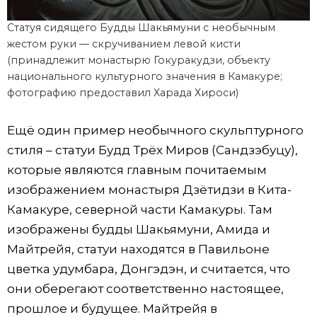
Статуя сидящего Будды Шакьямуни с необычным
жестом руки — скручиванием левой кисти
(принадлежит монастырю Гокуракудзи, объекту
национального культурного значения в Камакуре;
фотографию предоставил Харада Хироси)
Ещё один пример необычного скульптурного
стиля – статуи Будд Трёх Миров (Сандзэбуцу),
которые являются главным почитаемым
изображением монастыря Дзётидзи в Кита-
Камакуре, северной части Камакуры. Там
изображены будды Шакьямуни, Амида и
Майтрейя, статуи находятся в Павильоне
цветка удумбара, Донгэдэн, и считается, что
они оберегают соответственно настоящее,
прошлое и будущее. Майтрейя в