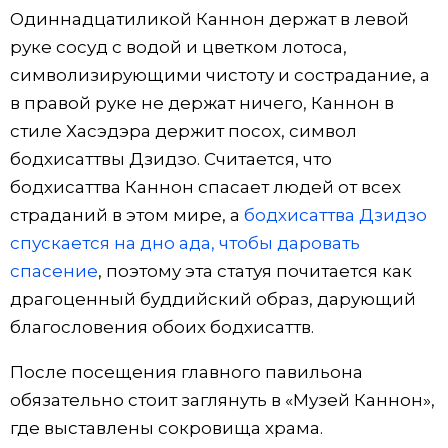
Одиннадцатиликой Каннон держат в левой
руке сосуд с водой и цветком лотоса,
символизирующими чистоту и сострадание, а
в правой руке не держат ничего, Каннон в
стиле Хасэдэра держит посох, символ
бодхисаттвы Дзидзо. Считается, что
бодхисаттва Каннон спасает людей от всех
страданий в этом мире, а
бодхисаттва Дзидзо
спускается на дно ада, чтобы даровать
спасение
, поэтому эта статуя почитается как
драгоценный буддийский образ, дарующий
благословения обоих бодхисаттв.
После посещения главного павильона
обязательно стоит заглянуть в «Музей Каннон»,
где выставлены сокровища храма.