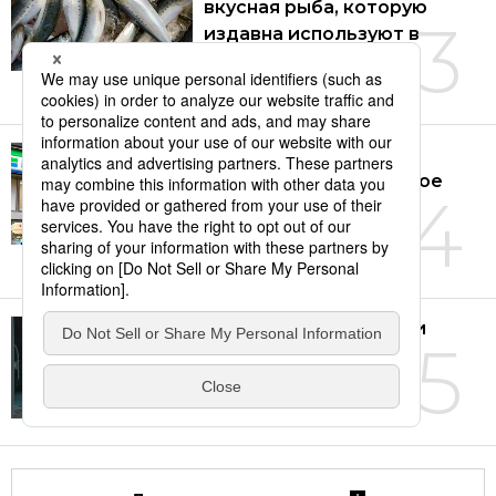
вкусная рыба, которую
3
издавна используют в
японской кухне
14.07.2026
Туалеты в японских
комбини: общественное
4
благо или обуза для
бизнеса?
04.08.2026
В Японии многие люди
5
старше 60 лет хотят
продолжать работать
01.08.2026