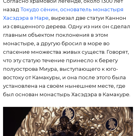
Согласно храмовой легенде, около 1300 лет
назад
Токудо сёнин, основатель монастыря
Хасэдэра в Наре
, вырезал две статуи Каннон
из священного дерева. Одну из них он сделал
главным объектом поклонения в этом
монастыре, а другую бросил в море во
спасение множества живых существ. Говорят,
что эту статую течение принесло к берегу
полуострова Миура, выступающего к юго-
востоку от Камакуры, и она после этого была
установлена ​​на своём нынешнем месте, где
был основан монастырь Хасэдэра в Камакуре.