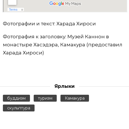
Фотографии и текст: Харада Хироcи
Фотография к заголовку: Музей Каннон в
монастыре Хасэдэра, Камакура (предоставил
Харада Хироcи)
Ярлыки
буддизм
туризм
Камакура
скульптура