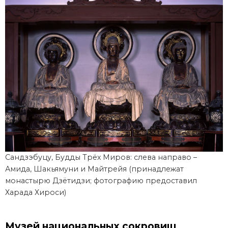
Сандзэбуцу, Будды Трёх Миров: слева направо –
Амида, Шакьямуни и Майтрейя (принадлежат
монастырю Дзётидзи; фотографию предоставил
Харада Хироси)
Музей национальных сокровищ