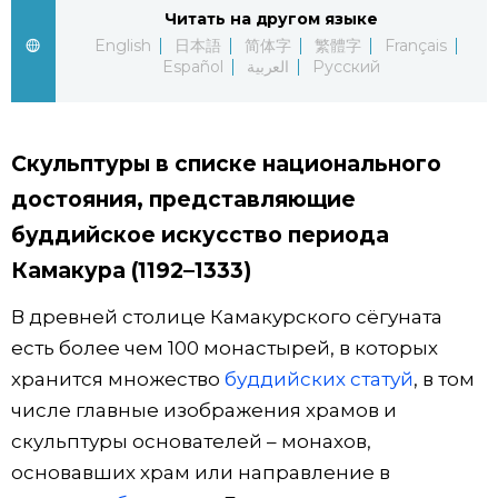
Читать на другом языке
Жизнь
English
日本語
简体字
繁體字
Français
Español
العربية
Русский
Технологии
Скульптуры в списке национального
Токио
достояния, представляющие
От редакции
буддийское искусство периода
Камакура (1192–1333)
В древней столице Камакурского сёгуната
есть более чем 100 монастырей, в которых
хранится множество
буддийских статуй
, в том
числе главные изображения храмов и
скульптуры основателей – монахов,
основавших храм или направление в