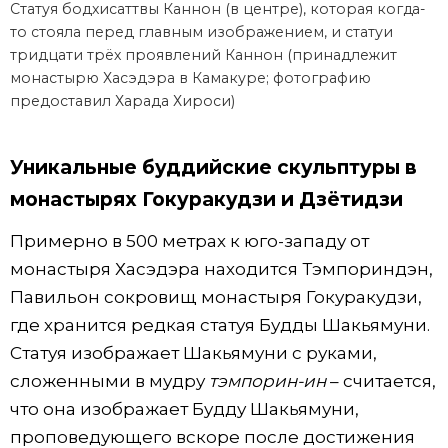
Статуя бодхисаттвы Каннон (в центре), которая когда-
то стояла перед главным изображением, и статуи
тридцати трёх проявлений Каннон (принадлежит
монастырю Хасэдэра в Камакуре; фотографию
предоставил Харада Хироси)
Уникальные буддийские скульптуры в
монастырях Гокуракудзи и Дзётидзи
Примерно в 500 метрах к юго-западу от
монастыря Хасэдэра находится Тэмпориндэн,
Павильон сокровищ монастыря Гокуракудзи,
где хранится редкая статуя Будды Шакьямуни.
Статуя изображает Шакьямуни с руками,
сложенными в мудру
тэмпорин-ин
– считается,
что она изображает Будду Шакьямуни,
проповедующего вскоре после достижения