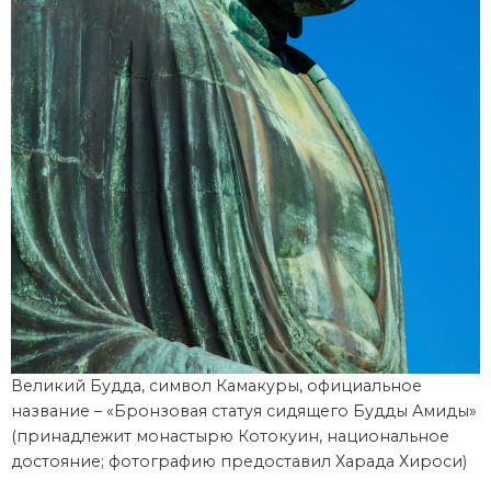
Великий Будда, символ Камакуры, официальное
название – «Бронзовая статуя сидящего Будды Амиды»
(принадлежит монастырю Котокуин, национальное
достояние; фотографию предоставил Харада Хироси)