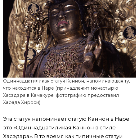
Одиннадцатиликая статуя Каннон, напоминающая ту,
что находится в Наре (принадлежит монастырю
Хасэдэра в Камакуре; фотографию предоставил
Харада Хироси)
Эта статуя напоминает статую Каннон в Наре,
это «Одиннадцатиликая Каннон в стиле
Хасэдэра». В то время как типичные статуи